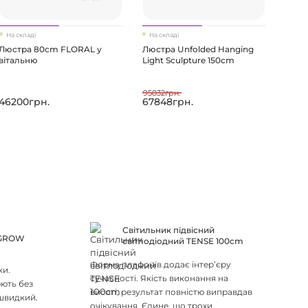
На складі
На складі
Люстра 80cm FLORAL у
Люстра Unfolded Hanging
вітальню
Light Sculpture 150cm
95832грн.
46200грн.
67848грн.
Світильник підвісний
 GROW
світлодіодний TENSE 100cm
Форма плафонів додає інтер’єру
ки.
сучасності. Якість виконання на
ють без
висоті, результат повністю виправдав
швидкий.
очікування. Єдине, що трохи