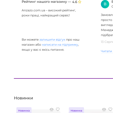
Рейтинг нашого магазину —
4.6
В
Anzazo.com.ua – високий рейтинг,
Замовля
роки праці, найкращий сервіс!
просто 
вигляда
Менедж
підібрат
Ви можете
залишити відгук
про наш
13 Серп
магазин або
написати на підтримку
,
якщо у вас є якісь питання.
Читати 
Новинки
Новинка
Новинка