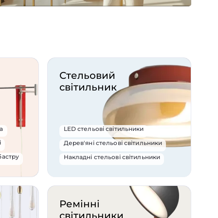
Стельовий
світильник
а
LED стельові світильники
і
Дерев'яні стельові світильники
бастру
Накладні стельові світильники
Накладні точкові світильники
Стельові в морському стилі
'яні бра
Стельові вабі-сабі
Ремінні
ра
Стельові світильники з алебастру
світильники