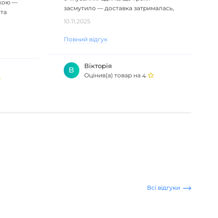
кою —
засмутило — доставка затрималась,
 та
довелося почекати довше, ніж
10.11.2025
планув..
Повний відгук
Вікторія
В
Оцінив(а) товар на
4
Всі відгуки