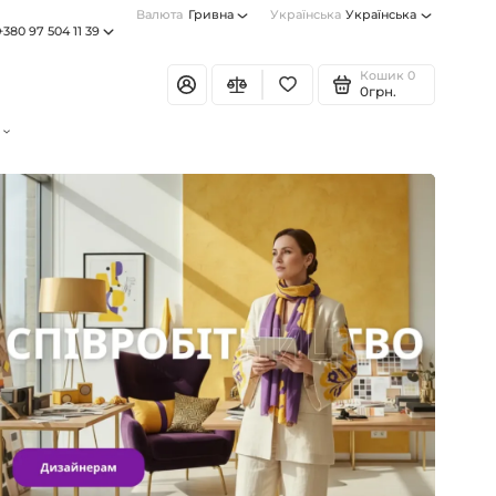
Валюта
Гривна
Українська
Українська
+380 97 504 11 39
Кошик
0
0грн.