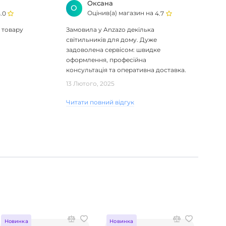
Оксана
О
Оцінив(а) магазин на
.0
4.7
 товару
Замовила у Anzazo декілька
світильників для дому. Дуже
задоволена сервісом: швидке
оформлення, професійна
консультація та оперативна доставка.
Один з плафонів, на жаль, виявився
13 Лютого, 2025
пошкодженим, але магаз..
Читати повний відгук
Новинка
Новинка