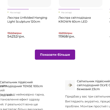
На складі
На складі
Люстра Unfolded Hanging
Люстра світлодіодна
Light Sculpture 120cm
KROWN 60cm LED
76604грн.
16896грн.
54252грн.
11968грн.
Показати більше
Світильник підвісний
Світильник підвісний
світлодіодний OLVE
світлодіодний TENSE 100cm
бежевий 23cm
а справді неймовірно гарна,
Придбав у вас три світильни
становлення ефект одразу
Виглядають акуратно, працю
ий. У реальності вона ще
проблем. Монтаж простий і 
а виглядає більш вишукано,