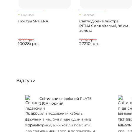
На складі
На складі
Люстра SPHERA
Світлодіодна люстра
PETALS для вітальні, 98 см
золота
12056грн.
39928грн.
10028грн.
27210грн.
Відгуки
Світильник підвісний PLATE
35см чорний
Попросили подовжити кабель,
Ця ламп
оскільки в нас був лише один вивід
після в
під електрику, а ми хотіли повісити
відчутн
два світильники. Хлопці допомогли й
краща т