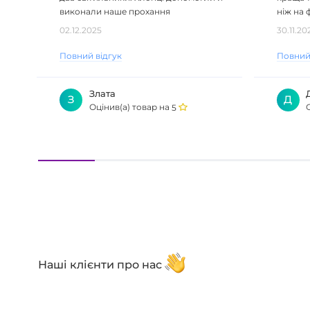
виконали наше прохання
ніж на ф
безкоштовно. Дякуємо!..
02.12.2025
30.11.20
Повний відгук
Повний
Злата
З
Д
Оцінив(а) товар на
5
Наші клієнти про нас