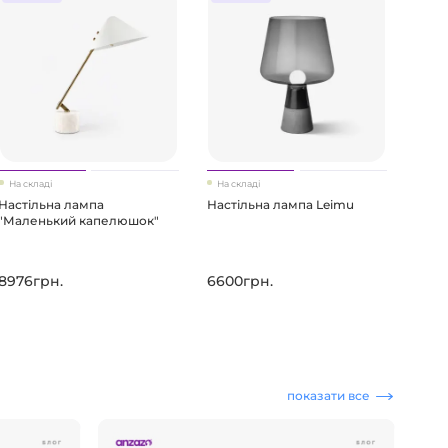
На складі
На складі
Настільна лампа
Настільна лампа Leimu
"Маленький капелюшок"
8976грн.
6600грн.
показати все