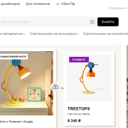
 дизайнерів
Для оптовиків
Viber/Tg
Підтримка
Знайти
а матеріалом
Світильники за кольором
Світильники за кімнатою