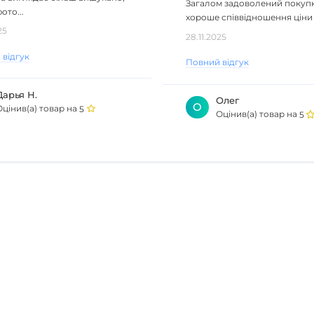
Загалом задоволений покуп
ото...
хороше співвідношення ціни
якості...
25
28.11.2025
 відгук
Повний відгук
Дарья Н.
Олег
О
Оцінив(а) товар на
5
Оцінив(а) товар на
5