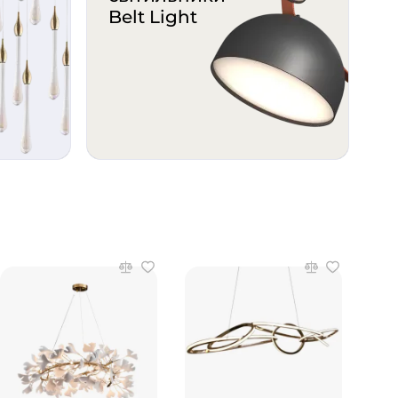
Belt Light
Стельові світильники з травертину
Сучасні стельові світильники