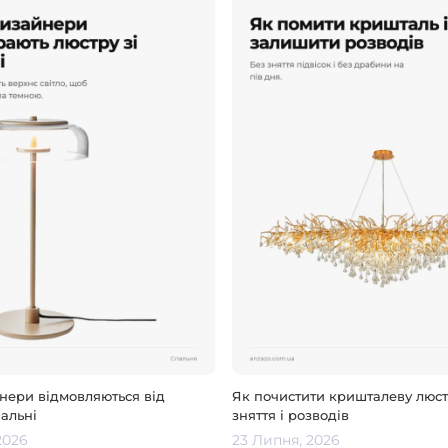
нери відмовляються від
Як почистити кришталеву люст
альні
зняття і розводів
2026
23 Липня, 2026