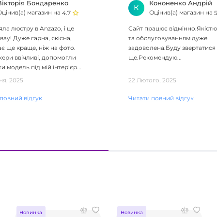
Вікторія Бондаренко
Кононенко Андрій
К
Оцінив(а) магазин на
Оцінив(а) магазин на
4.7
5
ла люстру в Anzazo, і це
Сайт працює відмінно.Якістю
вау! Дуже гарна, якісна,
та обслуговуванням дуже
є ще краще, ніж на фото.
задоволена.Буду звертатися
ери ввічливі, допомогли
ще.Рекомендую...
и модель під мій інтер’єр...
ня, 2025
22 Лютого, 2025
повний відгук
Читати повний відгук
Новинка
Новинка