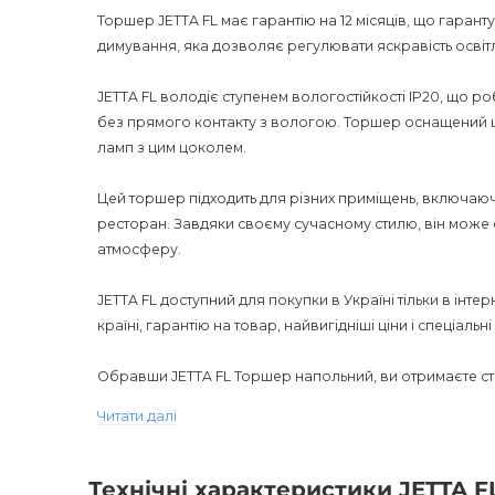
Торшер JETTA FL має гарантію на 12 місяців, що гарантує
димування, яка дозволяє регулювати яскравість освіт
JETTA FL володіє ступенем вологостійкості IP20, що 
без прямого контакту з вологою. Торшер оснащений ц
ламп з цим цоколем.
Цей торшер підходить для різних приміщень, включаючи
ресторан. Завдяки своєму сучасному стилю, він може с
атмосферу.
JETTA FL доступний для покупки в Україні тільки в інт
країні, гарантію на товар, найвигідніші ціни і спеціальн
Обравши JETTA FL Торшер напольний, ви отримаєте сти
ваше життя. Оптимізований опис товару допоможе зр
Читати далі
покупців і успішно просунути його на ринку.
Технічні характеристики JETTA F