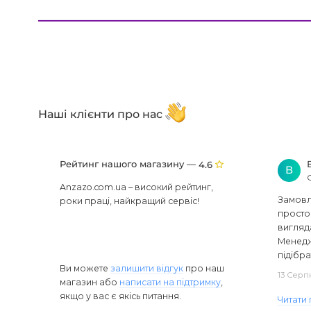
Наші клієнти про нас
Рейтинг нашого магазину —
4.6
В
Anzazo.com.ua – високий рейтинг,
Замовля
роки праці, найкращий сервіс!
просто 
вигляд
Менедж
підібра
Ви можете
залишити відгук
про наш
13 Серп
магазин або
написати на підтримку
,
якщо у вас є якісь питання.
Читати 