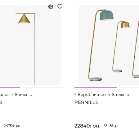
тво: 4–8 тижнів
Виробництво: 4–8 тижнів
B
PERNILLE
.
22840грн.
24754грн.
33486грн.