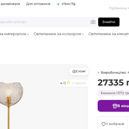
 дизайнерів
Для оптовиків
Viber/Tg
Підтримка
Знайти
 за матеріалом
Світильники за кольором
Світильники за кімна
Схожі
Виробництво: 
27335 
4.0
(1 відгук)
Економія 13172 гр
В ко
У вибране