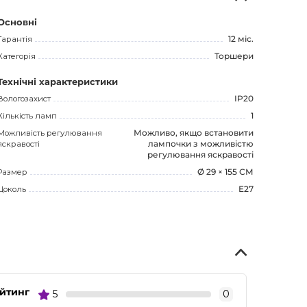
Основні
Гарантія
12 міс.
Категорія
Торшери
Технічні характеристики
Вологозахист
IP20
Кількість ламп
1
Можливість регулювання
Можливо, якщо встановити
яскравості
лампочки з можливістю
регулювання яскравості
Размер
Ø 29 × 155 СМ
Цоколь
E27
ейтинг
5
0