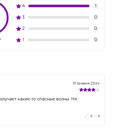
4
1
3
0
2
0
і
1
0
31 травня 2024
излучает какие-то опасные волны. Не
0
0