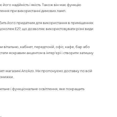
 його надійність і якість. Також він має функцію
лення при використанні димових ламп.
робить його придатним для використання в приміщеннях
околем E27, що дозволяє використовувати різні види
 вітальню, кабінет, передпокій, офіс, кафе, бар або
тати яскравим акцентом в інтер'єрі і створити затишну
ернет-магазині AnzAzo. Ми пропонуємо доставку по всій
і знижки.
льне і функціональне освітлення, яке покращить
обити його більш привабливим для потенційних
L