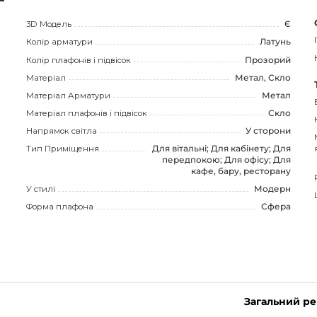
3D Модель
Є
Колір арматури
Латунь
Колір плафонів і підвісок
Прозорий
Матеріал
Метал, Скло
Матеріал Арматури
Метал
Матеріал плафонів і підвісок
Скло
Напрямок світла
У сторони
Тип Приміщення
Для вітальні; Для кабінету; Для
передпокою; Для офісу; Для
кафе, бару, ресторану
У стилі
Модерн
Форма плафона
Сфера
Загальний р