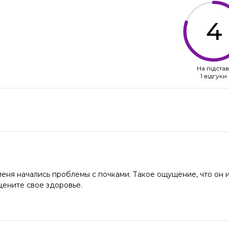
4
На підстав
1 відгуки
 меня начались проблемы с почками. Такое ощущение, что он 
цените свое здоровье.