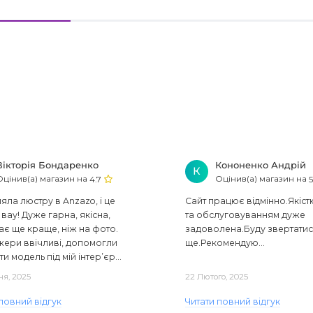
Вікторія Бондаренко
Кононенко Андрій
К
Оцінив(а) магазин на
Оцінив(а) магазин на
4.7
5
ла люстру в Anzazo, і це
Сайт працює відмінно.Якіст
вау! Дуже гарна, якісна,
та обслуговуванням дуже
ає ще краще, ніж на фото.
задоволена.Буду звертати
ери ввічливі, допомогли
ще.Рекомендую...
ти модель під мій інтер’єр...
ня, 2025
22 Лютого, 2025
повний відгук
Читати повний відгук