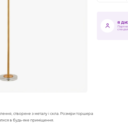
Я Д
Партне
спеціа
тлення, створене з металу і скла. Розміри торшера
атися в будь-яке приміщення.