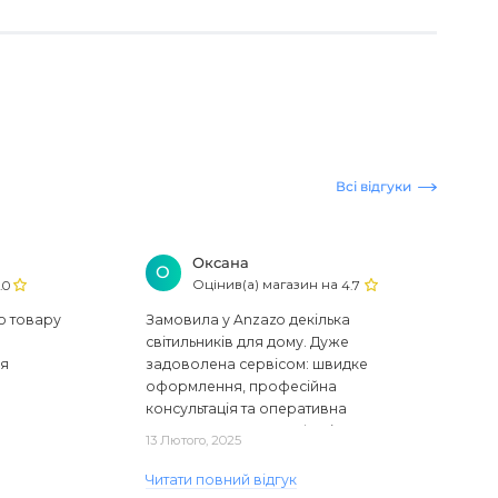
Всі відгуки
Оксана
О
Оцінив(а) магазин на
.0
4.7
ю товару
Замовила у Anzazo декілька
світильників для дому. Дуже
ся
задоволена сервісом: швидке
оформлення, професійна
консультація та оперативна
доставка. Один з плафонів, на жаль,
13 Лютого, 2025
виявився пошкодженим, але магаз..
Читати повний відгук