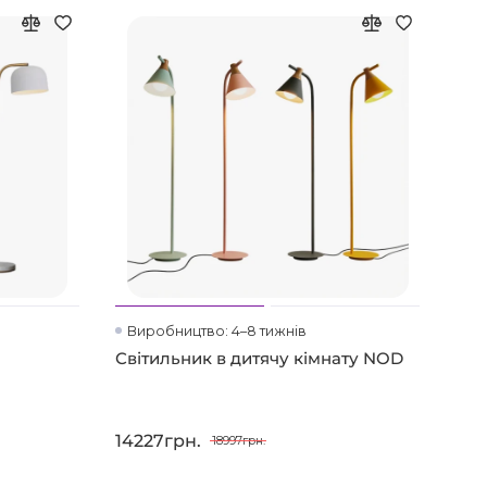
Виробництво: 4–8 тижнів
Ви
Світильник в дитячу кімнату NOD
AG
14227грн.
259
18997грн.