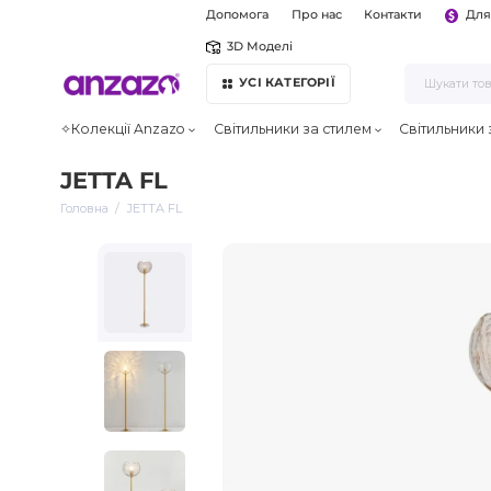
Допомога
Про нас
Контакти
Для
3D Моделі
УСІ КАТЕГОРІЇ
✧Колекції Anzazo
Світильники за стилем
Світильники
JETTA FL
Головна
JETTA FL