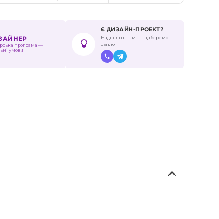
Є ДИЗАЙН-ПРОЕКТ?
Надішліть нам — підберемо
ИЗАЙНЕР
світло
рська програма —
льні умови