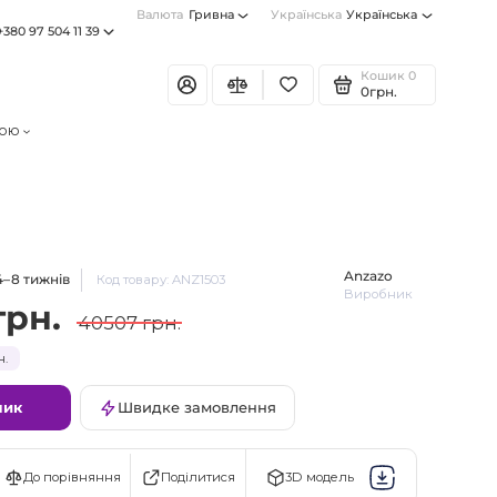
Валюта
Гривна
Українська
Українська
+380 97 504 11 39
Кошик
0
0грн.
тою
Anzazo
4–8 тижнів
Код товару: ANZ1503
Виробник
грн.
40507 грн.
н.
шик
Швидке замовлення
Поділитися
До порівняння
3D модель