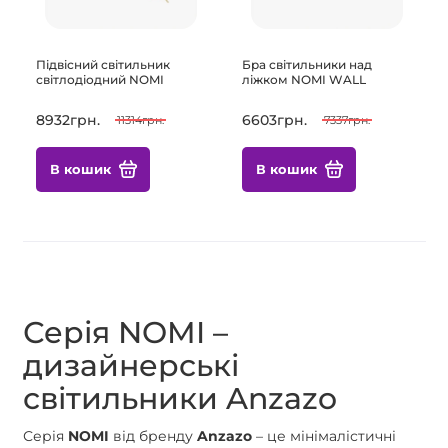
Підвісний світильник
Бра світильники над
світлодіодний NOMI
ліжком NOMI WALL
8932грн.
6603грн.
11314грн.
7337грн.
В кошик
В кошик
Серія NOMI –
дизайнерські
світильники Anzazo
Серія
NOMI
від бренду
Anzazo
– це мінімалістичні