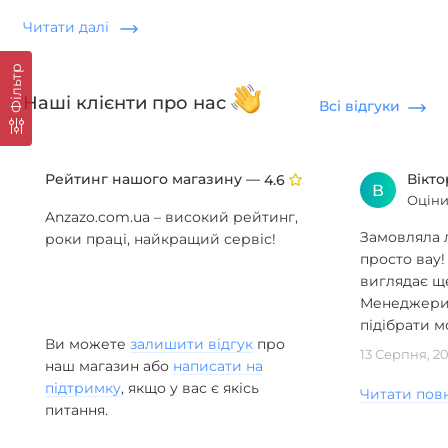
дизайнерські світильники для строгих і сучасних
Читати далі
інтер'єрів. Кожна модель серії поєднує авторський
підхід до форми, преміальні матеріали та продуману
Фільтр
оптику.
Наші клієнти про нас
Всі відгуки
Моделі ідеально підходять для:
офіс, спальня,
кабінет, вітальня
. Завдяки унікальному дизайну
світильники NOMI
стають центральним акцентом
Рейтинг нашого магазину —
Вікт
4.6
В
будь-якого простору.
Оціни
Anzazo.com.ua – високий рейтинг,
Особливості серії NOMI:
Замовляла л
роки праці, найкращий сервіс!
просто вау!
Строгий мінімалістичний дизайн
виглядає ще
Чорний або білий матовий корпус
Менеджери 
Рівномірне або спрямоване LED-освітлення
підібрати мо
Підходить для будь-якого сучасного інтер'єру
Ви можете
залишити відгук
про
13 Серпня, 2
Купити серію NOMI в ANZAZO
наш магазин або
написати на
підтримку
, якщо у вас є якісь
ANZAZO – офіційний магазин бренду Anzazo. Замовте
Читати пов
питання.
світильник серії NOMI
з доставкою по всій Україні.
Безкоштовні 3D-моделі для проектів, знижки для