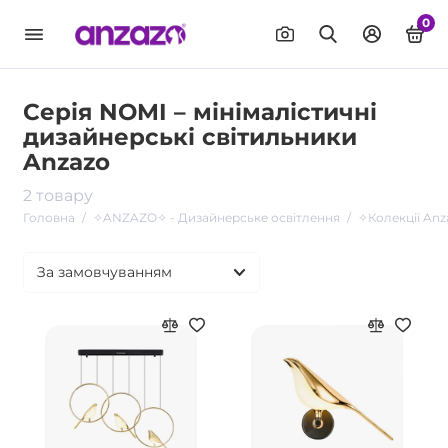
0
Серія NOMI – мінімалістичні
дизайнерські світильники
Anzazo
2 товару
Головна
✧ANZAZO✧ - Дизайнерське освітлення
✧Колекції Anz