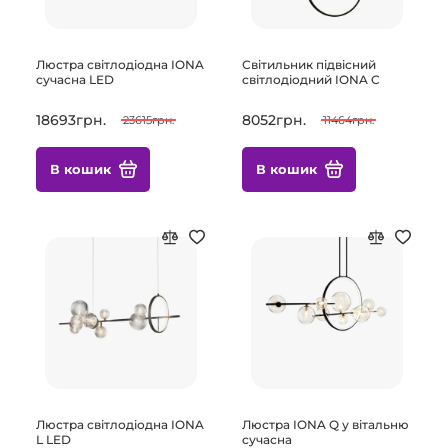
Люстра світлодіодна IONA
Світильник підвісний
сучасна LED
світлодіодний IONA C
18693грн.
8052грн.
23615грн.
11464грн.
В кошик
В кошик
Люстра світлодіодна IONA
Люстра IONA Q у вітальню
L LED
сучасна