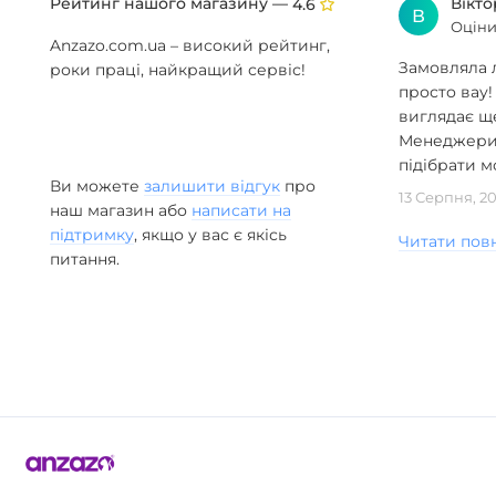
Рейтинг нашого магазину —
Вікт
4.6
В
будь-якого простору.
Оціни
Anzazo.com.ua – високий рейтинг,
Особливості серії IONA:
Замовляла л
роки праці, найкращий сервіс!
просто вау!
Чиста мінімалістична форма
виглядає ще
Метал і скло у поєднанні
Менеджери 
Нейтральне та тепле освітлення
підібрати мо
Компактні та середні розміри
Ви можете
залишити відгук
про
13 Серпня, 2
Купити серію IONA в ANZAZO
наш магазин або
написати на
підтримку
, якщо у вас є якісь
ANZAZO – офіційний магазин бренду Anzazo. Замовте
Читати пов
питання.
світильник серії IONA
з доставкою по всій Україні.
Безкоштовні 3D-моделі для проектів, знижки для
дизайнерів та студій. Підтримка менеджера на всіх
етапах.