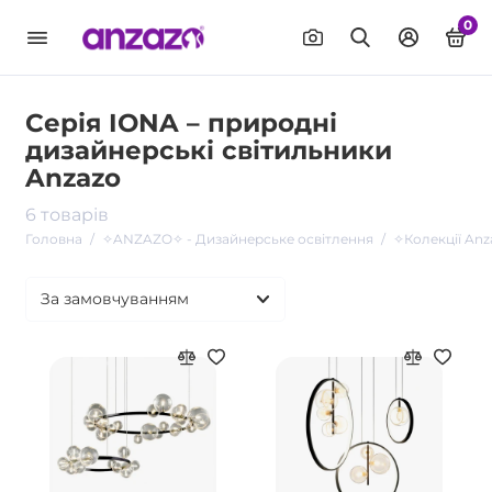
0
Серія IONA – природні
дизайнерські світильники
Anzazo
6 товарів
Головна
✧ANZAZO✧ - Дизайнерське освітлення
✧Колекції Anz