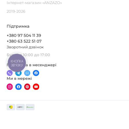
Інтернет-магазин «ANZAZO»
2019-2026
Підтримка
+380 97 504 11 39
+380 63 522 51 07
Зворотний дзвінок
Будні, з 10:00 до 17:00
КНОПКА
Підтримка в месенджері
ЗВ'ЯЗКУ
Ми в мережі