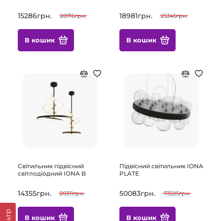
15286грн.
18981грн.
20716грн.
25345грн.
В кошик
В кошик
Світильник підвісний
Підвісний світильник IONA
світлодіодний IONA B
PLATE
14355грн.
50083грн.
20311грн.
73585грн.
Фільтр
В кошик
В кошик