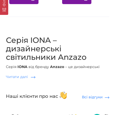
Серія IONA –
дизайнерські
світильники Anzazo
Серія
IONA
від бренду
Anzazo
– це дизайнерські
світильники з чистими формами та природною
Читати далі
естетикою. Кожна модель серії поєднує авторський
підхід до форми, преміальні матеріали та продуману
оптику.
Наші клієнти про нас
Всі відгуки
Моделі ідеально підходять для:
вітальня, спальня,
кухня, лаунж
. Завдяки унікальному дизайну
світильники IONA
стають центральним акцентом