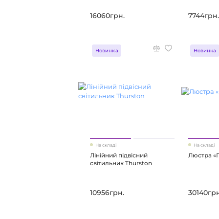
16060грн.
7744грн.
Новинка
Новинка
На складі
На складі
Лінійний підвісний
Люстра «
світильник Thurston
10956грн.
30140грн