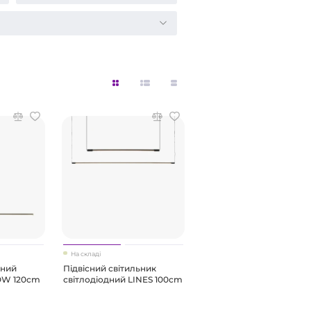
На складі
сний
Підвісний світильник
OW 120cm
світлодіодний LINES 100cm