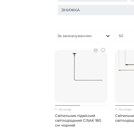
ЗНИЖКА
На складі
На складі
Світильник підвісний
Світильни
світлодіодний CISAK 180
світлодіо
см чорний