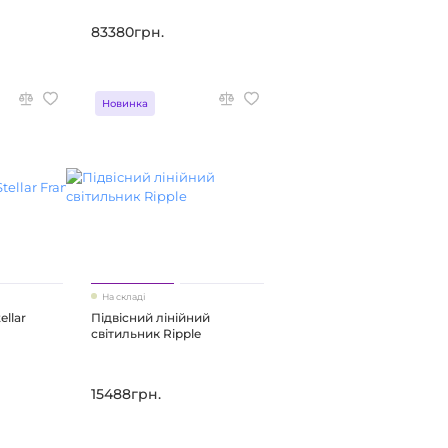
83380грн.
Новинка
На складі
ellar
Підвісний лінійний
світильник Ripple
15488грн.