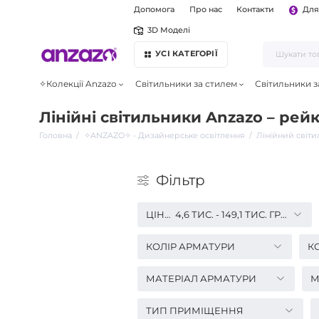
Допомога
Про нас
Контакти
Для
3D Моделі
УСІ КАТЕГОРІЇ
✧Колекції Anzazo
Світильники за стилем
Світильники з
Лінійні світильники Anzazo – рейк
Головна
✧ANZAZO✧ - Дизайнерське освітлення
Лінійний світи
Фiльтр
ЦІНА
4,6 ТИС.
-
149,1 ТИС.
ГРН.
КОЛІР АРМАТУРИ
КО
МАТЕРІАЛ АРМАТУРИ
М
ТИП ПРИМІЩЕННЯ