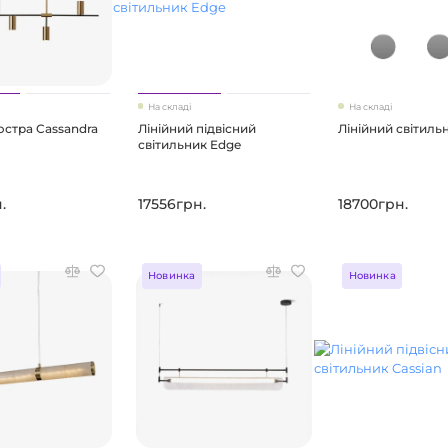
На складі
На складі
юстра Cassandra
Лінійний підвісний
Лінійний світильн
світильник Edge
.
17556грн.
18700грн.
Новинка
Новинка