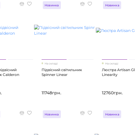
Новинка
Новинка
На складі
На складі
підвісний
Підвісний світильник
Люстра Artisan Gl
к Calderon
Spinner Linear
Linearity
.
11748грн.
12760грн.
Новинка
Новинка