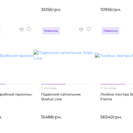
35156грн.
10956грн.
Новинка
Новинка
На складі
На складі
Грибний промінь»
Підвісний світильник
Лінійна люстра St
Stratus Line
Frame
.
15488грн.
56540грн.