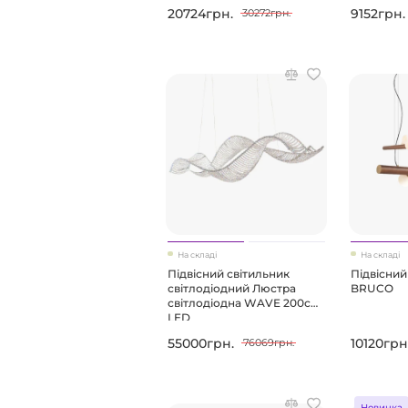
20724грн.
9152грн.
30272грн.
На складі
На складі
Підвісний світильник
Підвісний
світлодіодний Люстра
BRUCO
світлодіодна WAVE 200см
LED
55000грн.
10120грн
76069грн.
Новинка