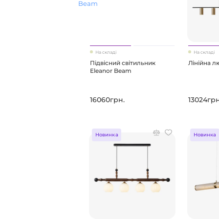
На складі
На складі
Підвісний світильник
Лінійна л
Eleanor Beam
16060грн.
13024грн
Новинка
Новинка