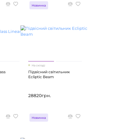
Новинка
На складі
ass
Підвісний світильник
Ecliptic Beam
28820грн.
Новинка