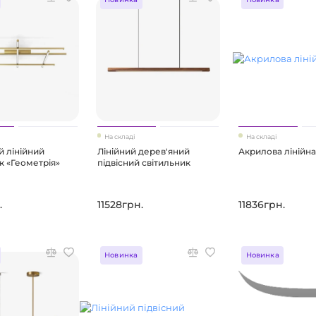
На складі
На складі
 лінійний
Лінійний дерев'яний
Акрилова лінійн
к «Геометрія»
підвісний світильник
.
11528грн.
11836грн.
Новинка
Новинка