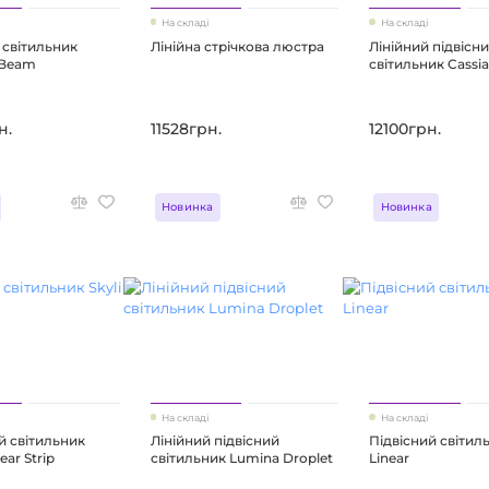
На складі
На складі
 світильник
Лінійна стрічкова люстра
Лінійний підвісн
 Beam
світильник Cassi
н.
11528грн.
12100грн.
Новинка
Новинка
На складі
На складі
й світильник
Лінійний підвісний
Підвісний світил
ear Strip
світильник Lumina Droplet
Linear