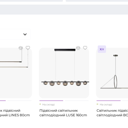
Хіт
На складі
На складі
к підвісний
Підвісний світильник
Світильник підві
дний LINES 80cm
світлодіодний LUSE 160cm
світлодіодний B