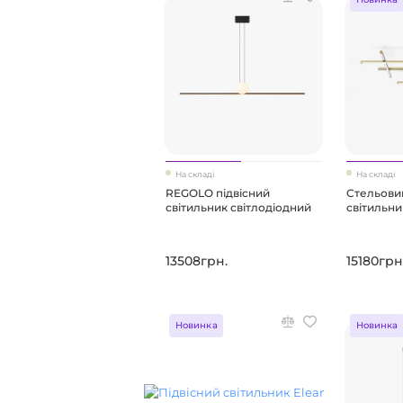
На складі
На складі
REGOLO підвісний
Стельовий
світильник світлодіодний
світильни
13508грн.
15180грн
Новинка
Новинка