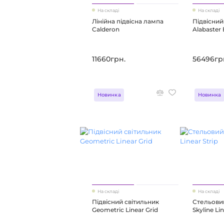
На складі
На складі
Лінійна підвісна лампа
Підвісний
Calderon
Alabaster
11660грн.
56496гр
Новинка
Новинка
На складі
На складі
Підвісний світильник
Стельови
Geometric Linear Grid
Skyline Lin