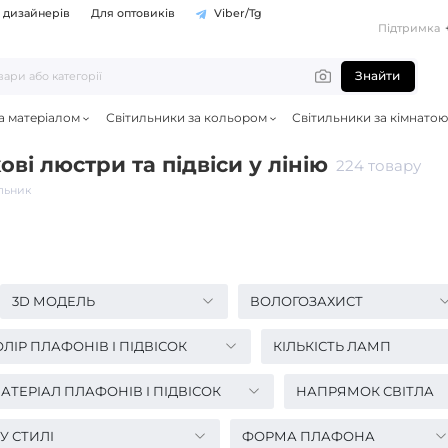
 дизайнерів
Для оптовиків
Viber/Tg
Підтримка
Знайти
а матеріалом
Світильники за кольором
Світильники за кімнатою
ові люстри та підвіси у лінію
224 товару
льник
3D МОДЕЛЬ
ВОЛОГОЗАХИСТ
ЛІР ПЛАФОНІВ І ПІДВІСОК
КІЛЬКІСТЬ ЛАМП
АТЕРІАЛ ПЛАФОНІВ І ПІДВІСОК
НАПРЯМОК СВІТЛА
У СТИЛІ
ФОРМА ПЛАФОНА