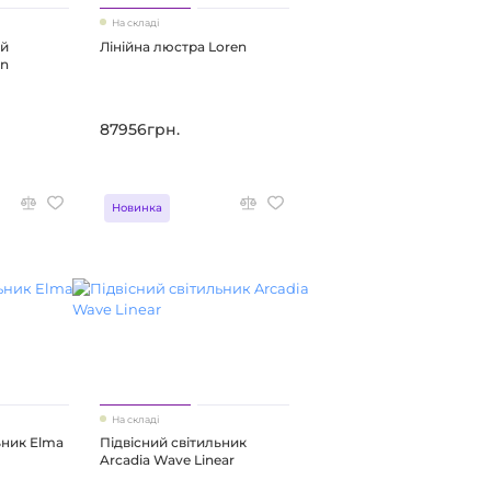
На складі
ий
Лінійна люстра Loren
an
87956грн.
Новинка
На складі
ьник Elma
Підвісний світильник
Arcadia Wave Linear