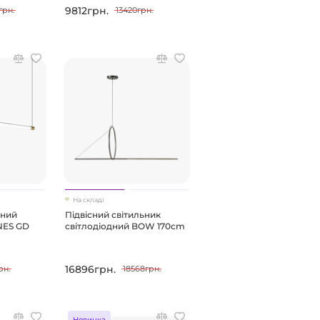
9812грн.
грн.
13420грн.
На складі
сний
Підвісний світильник
INES GD
світлодіодний BOW 170cm
16896грн.
рн.
18568грн.
Новинка