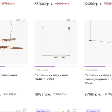
33000грн.
12056грн.
12760грн.
42900грн.
13728
На складі
На складі
 світильник
Світильник підвісний
Світильник підві
BARCELONA
світлодіодний L
90cm
.
18183грн.
9768грн.
16280грн.
25064грн.
13159г
Новинка
Новинка