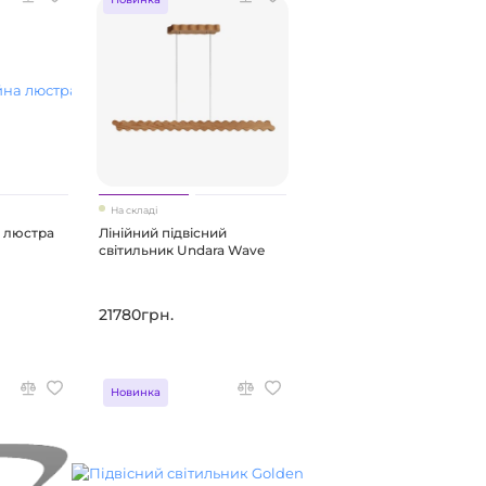
На складі
а люстра
Лінійний підвісний
світильник Undara Wave
21780грн.
Новинка