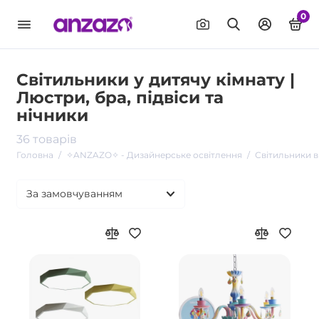
0
Світильники у дитячу кімнату |
Люстри, бра, підвіси та
нічники
36 товарів
Головна
✧ANZAZO✧ - Дизайнерське освітлення
Світильники в