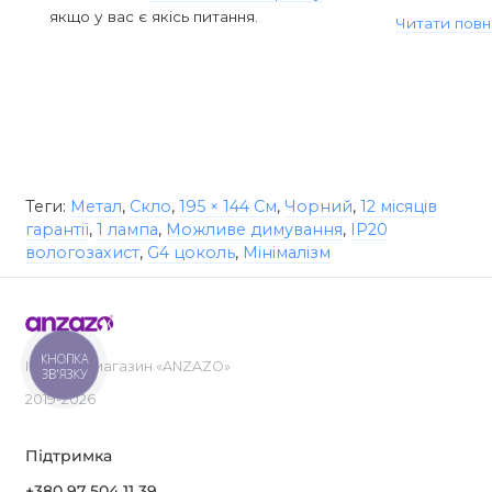
якщо у вас є якісь питання.
Читати повн
Теги:
Метал
,
Скло
,
195 × 144 См
,
Чорний
,
12 місяців
гарантії
,
1 лампа
,
Можливе димування
,
IP20
вологозахист
,
G4 цоколь
,
Мінімалізм
КНОПКА
Інтернет-магазин «ANZAZO»
ЗВ'ЯЗКУ
2019-2026
Підтримка
+380 97 504 11 39