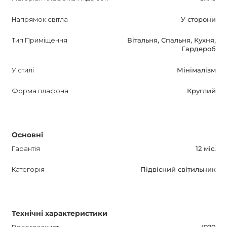
інтер'єру шикарний вигляд з цим стильним і елегантним
світильником. Купуйте STRIP 11 сьогодні і
Напрямок світла
У сторони
насолоджуйтеся красою світла у своєму домі!
Тип Приміщення
Вітальня, Спальня, Кухня,
Гардероб
У стилі
Мінімалізм
Форма плафона
Круглий
Основні
Гарантія
12 міс.
Категорія
Підвісний світильник
Технічні характеристики