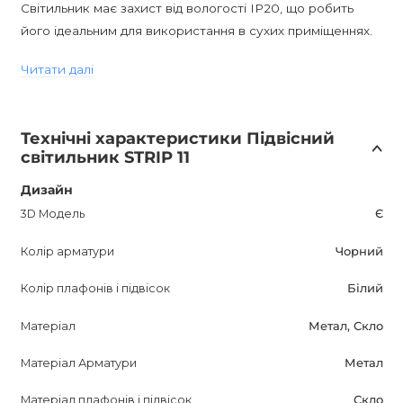
Світильник має захист від вологості IP20, що робить
його ідеальним для використання в сухих приміщеннях.
Це дозволяє встановити його в вітальнях, їдальнях та
Читати далі
інших приміщеннях будинку, де потрібне ідеальне
освітлення.
Технічні характеристики Підвісний
З лампочкою цоколя G4, STRIP 11 легко встановлюється і
світильник STRIP 11
готовий до використання. Простота монтажу і
обслуговування робить його ідеальним вибором для
Дизайн
домашнього використання.
3D Модель
Є
Колір арматури
Чорний
Покупка STRIP 11 Підвісного світильника принесе вам не
тільки красиве і елегантне освітлення, але й покращить
Колір плафонів і підвісок
Білий
ваше життя. Створюючи приємну атмосферу і настрій у
інтер'єрі, цей світильник стане прикрасою вашого дому.
Матеріал
Метал, Скло
Матеріал Арматури
Метал
STRIP 11 Підвісний світильник - це прекрасне поєднання
функціональності, естетики і зручності. Надайте своєму
Матеріал плафонів і підвісок
Скло