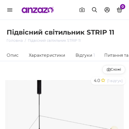
0
Підвісний світильник STRIP 11
Головна
Підвісний світильник STRIP 11
Опис
Характеристики
Відгуки
1
Питання та 
Схожі
4.0
(1 відгук)