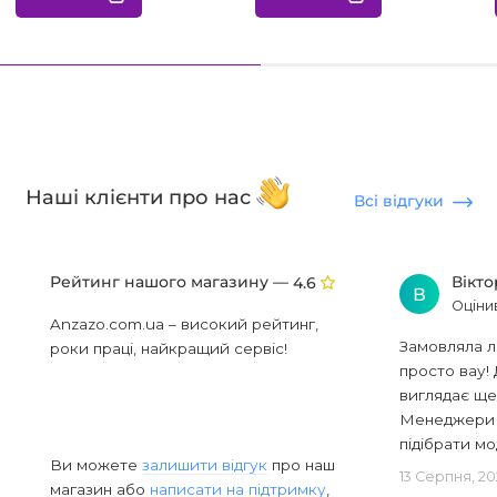
Наші клієнти про нас
Всі відгуки
Рейтинг нашого магазину —
Вікт
4.6
В
Оціни
Anzazo.com.ua – високий рейтинг,
Замовляла л
роки праці, найкращий сервіс!
просто вау! 
виглядає ще
Менеджери в
підібрати мод
Ви можете
залишити відгук
про наш
13 Серпня, 20
магазин або
написати на підтримку
,