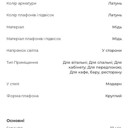
Колір арматури
Латунь
знайдете найкращі ціни і знижки, а також гарантію на
світильник протягом 12 місяців. Ми здійснюємо доставку
Колір плафонів і підвісок
Латунь
по всій Україні, щоб ви змогли отримати світильник без
обмежень.
Матеріал
Мідь
Матеріал плафонів і підвісок
Мідь
Напрямок світла
У сторони
Тип Приміщення
Для вітальні; Для спальні; Для
кабінету; Для передпокою;
Для кафе, бару, ресторану
У стилі
Модерн
Форма плафона
Круглий
Основні