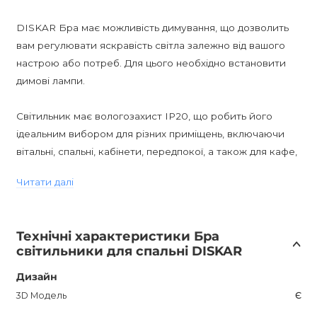
DISKAR Бра має можливість димування, що дозволить
вам регулювати яскравість світла залежно від вашого
настрою або потреб. Для цього необхідно встановити
димові лампи.
Світильник має вологозахист IP20, що робить його
ідеальним вибором для різних приміщень, включаючи
вітальні, спальні, кабінети, передпокої, а також для кафе,
барів і ресторанів.
Читати далі
DISKAR Бра - відмінний вибір для тих, хто цінує модерн і
бажає надати своєму інтер'єру вишуканість і стиль.
Технічні характеристики Бра
Створіть унікальний дизайн свого простору за
світильники для спальні DISKAR
допомогою DISKAR Бра від DISKAR.
Дизайн
DISKAR Бра в латунній обробці доступний для покупки в
3D Модель
Є
Україні тільки в інтернет-магазині AnzAzo. У нас ви