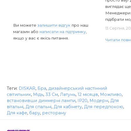
виглядає ще
Менеджери в
підібрати мод
Ви можете
залишити відгук
про наш
13 Серпня, 20
магазин або
написати на підтримку
,
якщо у вас є якісь питання.
Читати повн
Теги:
DISKAR
,
Бра
,
дизайнерський настінний
світильник
,
Мідь
,
33 См
,
Латунь
,
12 місяців
,
Можливо
,
встановивши диммерні лампи
,
IP20
,
Модерн
,
Для
вітальні
,
Для спальні
,
Для кабінету
,
Для передпокою
,
Для кафе
,
бару
,
ресторану