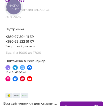
КНОПКА
ЗВ'ЯЗКУ
Інтернет-магазин «ANZAZO»
2019-2026
Підтримка
+380 97 504 11 39
+380 63 522 51 07
Зворотний дзвінок
Будні, з 10:00 до 17:00
Підтримка в месенджері
Ми в мережі
Бра світильники для спальні DISKAR