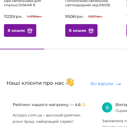
Бра світильники для
Потолочний світильник
спальні DISKAR R
світлодіодний лед KNOB
11220грн.
9506грн.
14978грн.
12327грн.
В кошик
В кошик
Наші клієнти про нас
Всі відгуки
Рейтинг нашого магазину —
Вікт
4.6
В
Оціни
Anzazo.com.ua – високий рейтинг,
Замовляла л
роки праці, найкращий сервіс!
просто вау! 