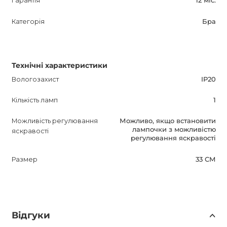
Гарантія
12 міс.
Категорія
Бра
Технічні характеристики
Вологозахист
IP20
Кількість ламп
1
Можливість регулювання
Можливо, якщо встановити
лампочки з можливістю
яскравості
регулювання яскравості
Размер
33 СМ
Відгуки