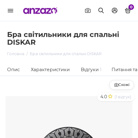
0
Бра світильники для спальні
DISKAR
Головна
Бра світильники для спальні DISKAR
Опис
Характеристики
Відгуки
1
Питання та 
Схожі
4.0
(1 відгук)