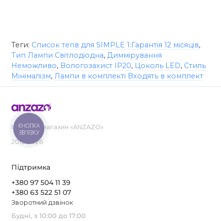
Теги:
Список тегів для SIMPLE 1:Гарантія 12 місяців
,
Тип Лампи Світлодіодна
,
Диммірування
Неможливо
,
Вологозахист IP20
,
Цоколь LED
,
Стиль
Мінімалізм
,
Лампи в комплекті Входять в комплект
КНОПКА
Інтернет-магазин «ANZAZO»
ЗВ'ЯЗКУ
2019-2026
Підтримка
+380 97 504 11 39
+380 63 522 51 07
Зворотний дзвінок
Будні, з 10:00 до 17:00