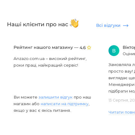
Наші клієнти про нас
Всі відгуки
Рейтинг нашого магазину —
Вікт
4.6
В
Оціни
Anzazo.com.ua – високий рейтинг,
Замовляла л
роки праці, найкращий сервіс!
просто вау! 
виглядає ще
Менеджери в
підібрати мод
Ви можете
залишити відгук
про наш
13 Серпня, 20
магазин або
написати на підтримку
,
якщо у вас є якісь питання.
Читати повн