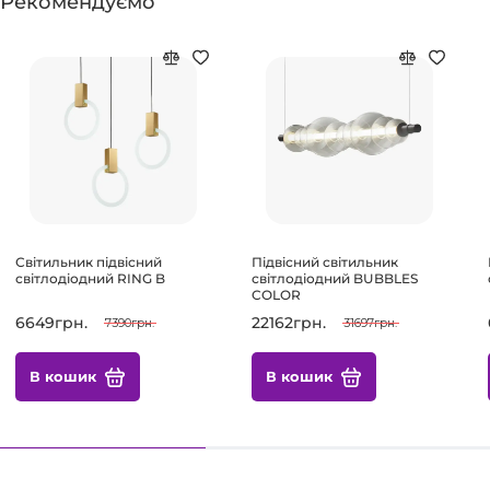
Рекомендуємо
Світильник підвісний
Підвісний світильник
світлодіодний RING B
світлодіодний BUBBLES
COLOR
6649грн.
22162грн.
7390грн.
31697грн.
В кошик
В кошик