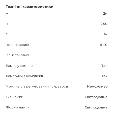
Технічні характеристики
A
2м
B
2,5м
C
3м
Вологозахист
IP20
Кількість ламп
1
Лампи у комплекті
Так
Лампочки в комплекті
Так
Можливість регулювання яскравості
Неможливо
Тип Лампи
Світлодіодна
Форма лампи
Світлодіодна