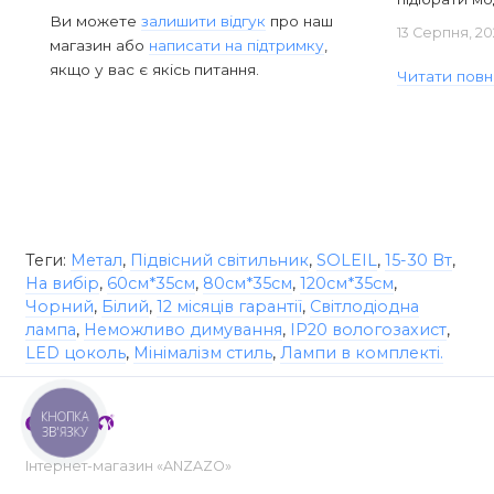
Ви можете
залишити відгук
про наш
13 Серпня, 20
магазин або
написати на підтримку
,
якщо у вас є якісь питання.
Читати повн
Теги:
Метал
,
Підвісний світильник
,
SOLEIL
,
15-30 Вт
,
На вибір
,
60см*35см
,
80см*35см
,
120см*35см
,
Чорний
,
Білий
,
12 місяців гарантії
,
Світлодіодна
лампа
,
Неможливо димування
,
IP20 вологозахист
,
LED цоколь
,
Мінімалізм стиль
,
Лампи в комплекті.
КНОПКА
ЗВ'ЯЗКУ
Інтернет-магазин «ANZAZO»