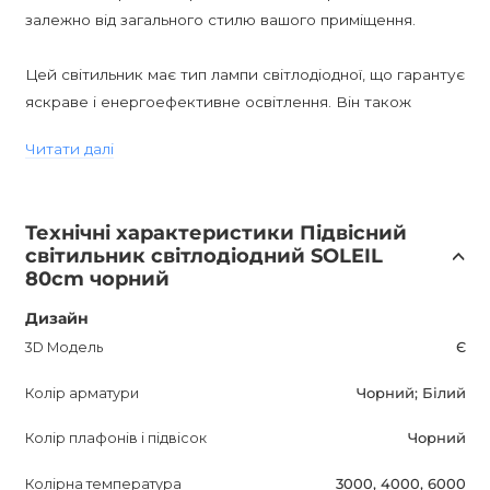
залежно від загального стилю вашого приміщення.
Цей світильник має тип лампи світлодіодної, що гарантує
яскраве і енергоефективне освітлення. Він також
ідеально підходить для стилів мінімалізму, додаючи
Читати далі
сучасний і стильний акцент у ваш інтер'єр.
Підвісний світильник SOLEIL постачається з лампами в
Технічні характеристики Підвісний
комплекті, що забезпечує зручність і економію часу при
світильник світлодіодний SOLEIL
установці. Дана модель не підтримує димування, але
80cm чорний
забезпечує стабільну яскравість освітлення.
Дизайн
Світильник SOLEIL має вологостійкість IP20, що
3D Модель
Є
дозволяє його використання в сухих приміщеннях. Він
Колір арматури
Чорний; Білий
ідеально підійде для вітальні, їдальні, спальні або офісу.
Колір плафонів і підвісок
Чорний
Придбавши підвісний світильник SOLEIL, ви отримуєте
Колірна температура
3000, 4000, 6000
12-місячну гарантію на цей продукт, що гарантує його