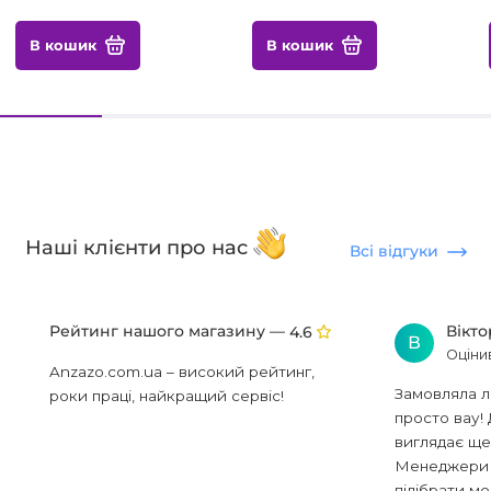
В кошик
В кошик
Наші клієнти про нас
Всі відгуки
Рейтинг нашого магазину —
Вікт
4.6
В
Оціни
Anzazo.com.ua – високий рейтинг,
Замовляла л
роки праці, найкращий сервіс!
просто вау! 
виглядає ще
Менеджери в
підібрати мод