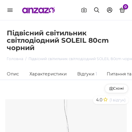
0
Підвісний світильник
світлодіодний SOLEIL 80cm
чорний
Головна
Підвісний світильник світлодіодний SOLEIL 80cm чор
Опис
Характеристики
Відгуки
1
Питання та 
Схожі
4.0
(1 відгук)