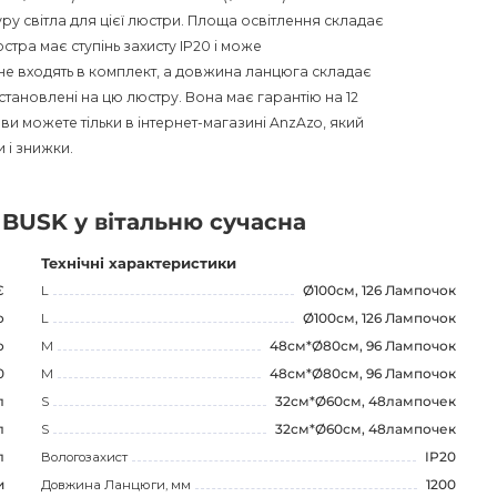
у світла для цієї люстри. Площа освітлення складає
юстра має ступінь захисту IP20 і може
е входять в комплект, а довжина ланцюга складає
тановлені на цю люстру. Вона має гарантію на 12
ви можете тільки в інтернет-магазині AnzAzo, який
 і знижки.
 BUSK у вітальню сучасна
Технічні характеристики
Є
L
Ø100см, 126 Лампочок
о
L
Ø100см, 126 Лампочок
о
M
48см*Ø80см, 96 Лампочок
0
M
48см*Ø80см, 96 Лампочок
л
S
32см*Ø60см, 48лампочек
л
S
32см*Ø60см, 48лампочек
л
Вологозахист
IP20
и
Довжина Ланцюги, мм
1200