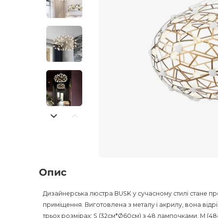
Опис
Дизайнерська люстра BUSK у сучасному стилі стане п
приміщення. Виготовлена з металу і акрилу, вона відрі
трьох розмірах: S (32см*Ø60см) з 48 лампочками, M (48