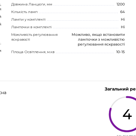
,
Довжина Ланцюги, мм
1200
я
Кількість ламп
64
й
Лампи у комплекті
Ні
й
Лампочки в комплекті
Ні
Можливість регулювання
Можливо, якщо встановити
яскравості
лампочки з можливістю
.
регулювання яскравості
и
Площа Освітлення, м.кв
10-15
Загальний р
сна
4