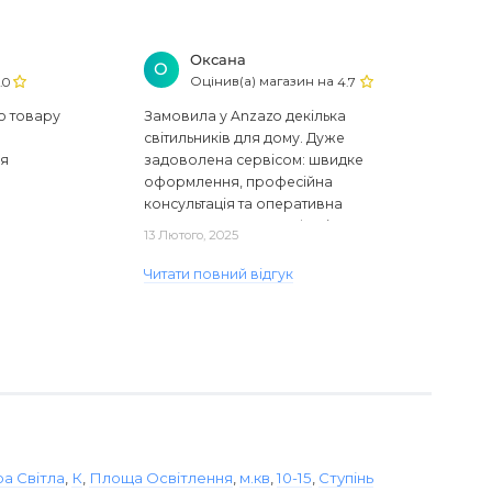
Оксана
О
Оцінив(а) магазин на
.0
4.7
ю товару
Замовила у Anzazo декілька
світильників для дому. Дуже
ся
задоволена сервісом: швидке
оформлення, професійна
консультація та оперативна
доставка. Один з плафонів, на жаль,
13 Лютого, 2025
виявився пошкодженим, але магаз..
Читати повний відгук
а Світла
,
К
,
Площа Освітлення
,
м.кв
,
10-15
,
Ступінь