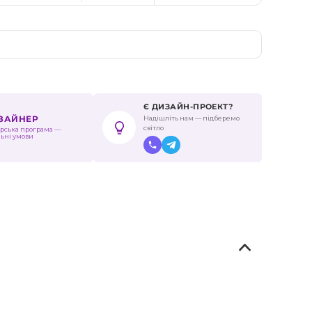
Є ДИЗАЙН-ПРОЕКТ?
Надішліть нам — підберемо
ИЗАЙНЕР
світло
рська програма —
льні умови