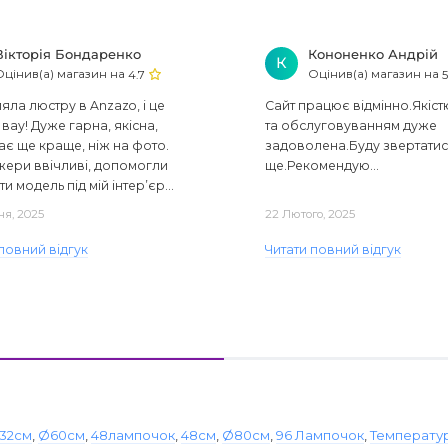
Вікторія Бондаренко
Кононенко Андрій
К
Оцінив(а) магазин на
Оцінив(а) магазин на
4.7
5
ла люстру в Anzazo, і це
Сайт працює відмінно.Якіст
вау! Дуже гарна, якісна,
та обслуговуванням дуже
ає ще краще, ніж на фото.
задоволена.Буду звертати
ери ввічливі, допомогли
ще.Рекомендую...
ти модель під мій інтер’єр...
ня, 2025
22 Лютого, 2025
повний відгук
Читати повний відгук
32см
,
Ø60см
,
48лампочок
,
48см
,
Ø80см
,
96 Лампочок
,
Температур