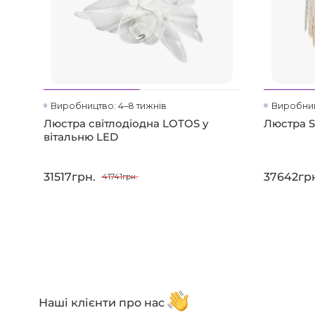
Виробництво: 4–8 тижнів
Виробниц
Люстра світлодіодна LOTOS у
Люстра 
вітальню LED
31517грн.
37642гр
41741грн.
Наші клієнти про нас