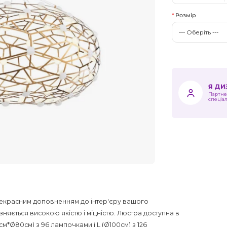
Розмір
Я Д
Партне
спеціа
рекрасним доповненням до інтер'єру вашого
зняється високою якістю і міцністю. Люстра доступна в
см*Ø80см) з 96 лампочками і L (Ø100см) з 126