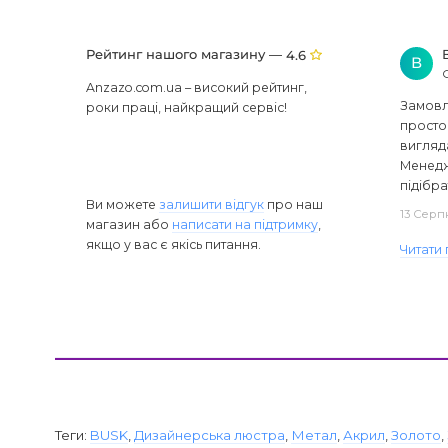
Рейтинг нашого магазину —
4.6
В
Anzazo.com.ua – високий рейтинг,
Замовля
роки праці, найкращий сервіс!
просто 
вигляд
Менедж
підібра
Ви можете
залишити відгук
про наш
13 Серп
магазин або
написати на підтримку
,
якщо у вас є якісь питання.
Читати 
Теги:
BUSK
,
Дизайнерська люстра
,
Метал
,
Акрил
,
Золото
,