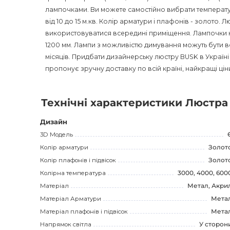
лампочками. Ви можете самостійно вибрати температур
від 10 до 15 м.кв. Колір арматури і плафонів - золото. Л
використовуватися всередині приміщення. Лампочки н
1200 мм. Лампи з можливістю димування можуть бути вс
місяців. Придбати дизайнерську люстру BUSK в Україні 
пропонує зручну доставку по всій країні, найкращі ціни
Технічні характеристики Люстра
Дизайн
3D Модель
Колір арматури
Золот
Колір плафонів і підвісок
Золот
Колірна температура
3000, 4000, 600
Матеріал
Метал, Акри
Матеріал Арматури
Мета
Матеріал плафонів і підвісок
Мета
Напрямок світла
У сторон