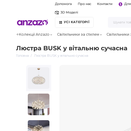
Допомога
Про нас
Контакти
Для
3D Моделі
УСІ КАТЕГОРІЇ
✧Колекції Anzazo
Світильники за стилем
Світильники
Люстра BUSK у вітальню сучасна
Головна
Люстра BUSK у вітальню сучасна