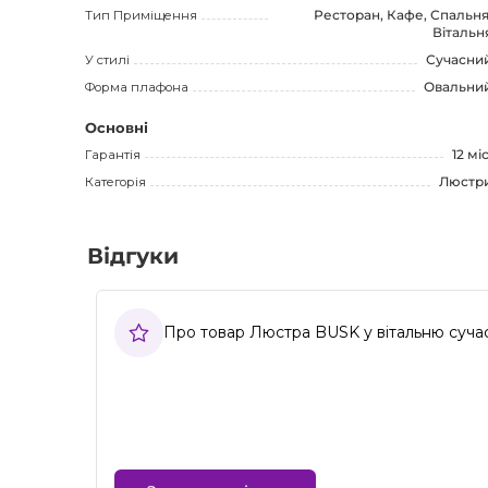
Тип Приміщення
Ресторан, Кафе, Спальня
Вітальн
У стилі
Сучасни
Форма плафона
Овальни
Основні
Гарантія
12 міс
Категорія
Люстр
Відгуки
Про товар Люстра BUSK у вітальню суча