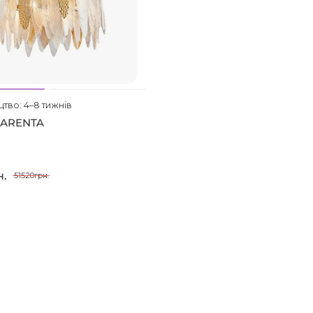
тво: 4–8 тижнів
SARENTA
н.
51520грн.