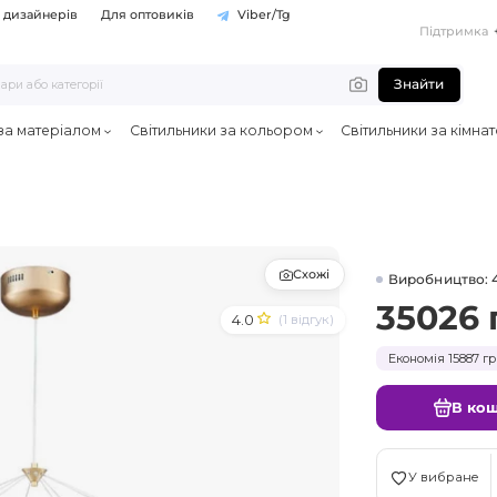
 дизайнерів
Для оптовиків
Viber/Tg
Підтримка
Знайти
 за матеріалом
Світильники за кольором
Світильники за кімна
Схожі
Виробництво: 
35026 
4.0
(1 відгук)
Економія 15887 гр
В ко
У вибране