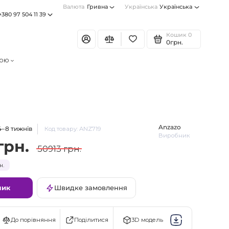
Валюта
Гривна
Українська
Українська
+380 97 504 11 39
Кошик
0
0грн.
тою
Anzazo
4–8 тижнів
Код товару: ANZ719
Виробник
грн.
50913 грн.
н.
шик
Швидке замовлення
Поділитися
До порівняння
3D модель