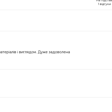
На підстав
1 відгуки
атеріалів і виглядом. Дуже задоволена