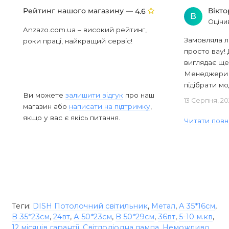
Рейтинг нашого магазину —
Вікт
4.6
В
Оціни
Anzazo.com.ua – високий рейтинг,
Замовляла л
роки праці, найкращий сервіс!
просто вау! 
виглядає ще
Менеджери в
підібрати мод
Ви можете
залишити відгук
про наш
13 Серпня, 20
магазин або
написати на підтримку
,
якщо у вас є якісь питання.
Читати повн
Теги:
DISH Потолочний світильник
,
Метал
,
A 35*16см
,
B 35*23см
,
24вт
,
А 50*23см
,
В 50*29см
,
36вт
,
5-10 м.кв
,
12 місяців гарантії
,
Світлодіодна лампа
,
Неможливо