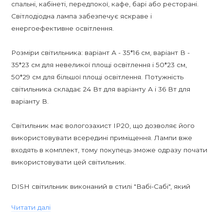
спальні, кабінеті, передпокої, кафе, барі або ресторані.
Світлодіодна лампа забезпечує яскраве і
енергоефективне освітлення.
Розміри світильника: варіант А - 35*16 см, варіант В -
35*23 см для невеликої площі освітлення і 50*23 см,
50*29 см для більшої площі освітлення. Потужність
світильника складає 24 Вт для варіанту А і 36 Вт для
варіанту В.
Світильник має вологозахист IP20, що дозволяє його
використовувати всередині приміщення. Лампи вже
входять в комплект, тому покупець зможе одразу почати
використовувати цей світильник.
DISH світильник виконаний в стилі "Вабі-Сабі", який
відрізняється мінімалізмом, ніжністю і елегантністю. Він
Читати далі
чудово впишеться в будь-який інтер'єр, додаючи