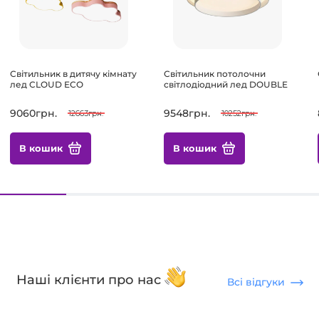
Світильник в дитячу кімнату
Світильник потолочни
лед CLOUD ECO
світлодіодний лед DOUBLE
9060грн.
9548грн.
12663грн.
10252грн.
В кошик
В кошик
Наші клієнти про нас
Всі відгуки