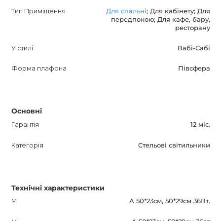
спеціальні знижки. Зверніть увагу на цей підвісний
Тип Приміщення
Для спальні
; Для кабінету; Для
світильник DISH і надайте своєму інтер'єру особливий
передпокою; Для кафе, бару,
ресторану
шарм і сучасність.
У стилі
Вабі-Сабі
Форма плафона
Півсфера
Основні
Гарантія
12 міс.
Категорія
Стельові світильники
Технічні характеристики
M
А 50*23см, 50*29см 36Вт.