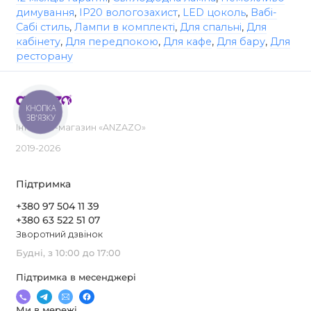
димування
,
IP20 вологозахист
,
LED цоколь
,
Вабі-
Сабі стиль
,
Лампи в комплекті
,
Для спальні
,
Для
кабінету
,
Для передпокою
,
Для кафе
,
Для бару
,
Для
ресторану
КНОПКА
ЗВ'ЯЗКУ
Інтернет-магазин «ANZAZO»
2019-2026
Підтримка
+380 97 504 11 39
+380 63 522 51 07
Зворотний дзвінок
Будні, з 10:00 до 17:00
Підтримка в месенджері
Ми в мережі