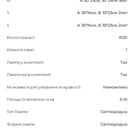
M
А 50*23см, 50*29см 36вт
S
A 35*16см, B 35*23см 24вт
S
A 35*16см, B 35*23см 24вт
Вологозахист
IP20
Кількість ламп
1
Лампи у комплекті
Так
Лампочки в комплекті
Так
Можливість регулювання яскравості
Неможливо
Площа Освітлення, м.кв
5-10
Тип Лампи
Світлодіодна
Форма лампи
Світлодіодна