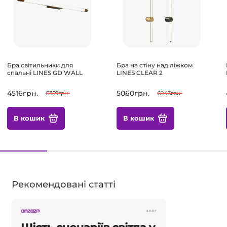
Бра світильники для
Бра на стіну над ліжком
спальні LINES GD WALL
LINES CLEAR 2
4516грн.
5060грн.
6359грн.
6943грн.
В кошик
В кошик
Рекомендовані статті