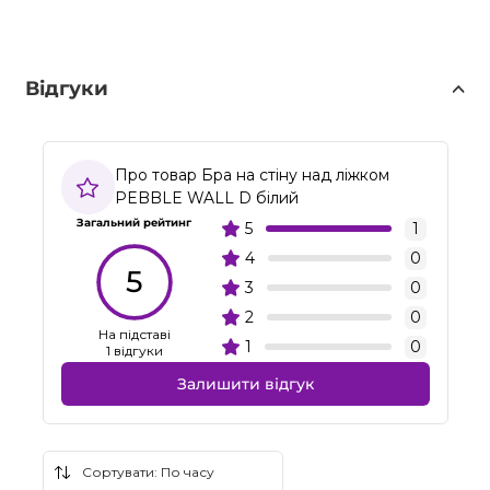
Відгуки
Про товар Бра на стіну над ліжком
PEBBLE WALL D білий
Загальний рейтинг
5
1
4
0
5
3
0
2
0
На підставі
1
0
1 відгуки
Залишити відгук