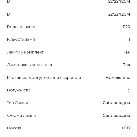
D
22*22*12СМ
D
22*22*12СМ
Вологозахист
IP20
Кількість ламп
1
Лампи у комплекті
Так
Лампочки в комплекті
Так
Можливість регулювання яскравості
Неможливо
Потужність:
5
Тип Лампи
Світлодіодна
Форма лампи
Світлодіодна
Цоколь
LED