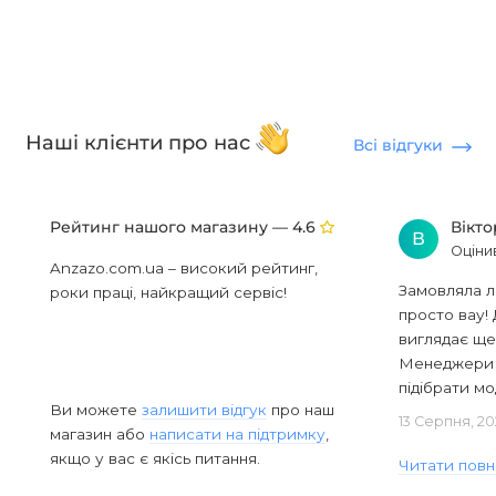
Наші клієнти про нас
Всі відгуки
Рейтинг нашого магазину —
Вікт
4.6
В
Оціни
Anzazo.com.ua – високий рейтинг,
Замовляла л
роки праці, найкращий сервіс!
просто вау! 
виглядає ще
Менеджери в
підібрати мод
Ви можете
залишити відгук
про наш
13 Серпня, 20
магазин або
написати на підтримку
,
якщо у вас є якісь питання.
Читати повн