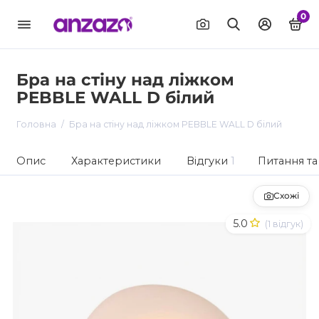
0
Бра на стіну над ліжком
PEBBLE WALL D білий
Головна
Бра на стіну над ліжком PEBBLE WALL D білий
Опис
Характеристики
Відгуки
1
Питання та 
Схожі
5.0
(1 відгук)