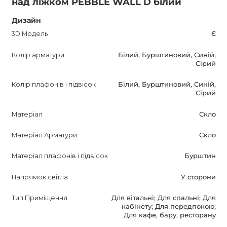
над ліжком PEBBLE WALL D білий
Стиль Mid-Century бра PEBBLE WALL зливається з
Дизайн
сучасними і класичними інтер'єрами, доповнюючи їх
3D Модель
Є
своїм елегантним і яскравим дизайном.
Колір арматури
Білий, Бурштиновий, Синій,
Сірий
Гарантія на дану модель складає 12 місяців, що гарантує
надійність і довговічність продукту.
Колір плафонів і підвісок
Білий, Бурштиновий, Синій,
Сірий
PEBBLE WALL - це ідеальне рішення для тих, хто шукає
Матеріал
Скло
функціональність, естетику і простоту використання.
Воно стане прекрасним доповненням вашого інтер'єру і
Матеріал Арматури
Скло
зробить ваше життя більш комфортним і затишним.
Матеріал плафонів і підвісок
Бурштин
Зверніть увагу на бра PEBBLE WALL, щоб додати
стильне освітлення в ваш дім або офіс. Цей продукт
Напрямок світла
У сторони
відрізняється якістю і привабливим дизайном, і ви не
пошкодуєте про свій вибір.
Тип Приміщення
Для вітальні; Для спальні; Для
кабінету; Для передпокою;
Для кафе, бару, ресторану