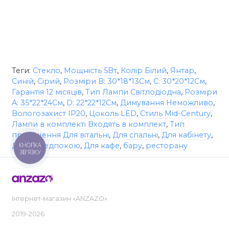
Теги:
Стекло
,
Мощність 5Вт
,
Колір Білий
,
Янтар
,
Синій
,
Сірий
,
Розміри B: 30*18*13См
,
C: 30*20*12См
,
Гарантія 12 місяців
,
Тип Лампи Світлодіодна
,
Розміри
A: 35*22*24См
,
D: 22*22*12См
,
Димування Неможливо
,
Вологозахист IP20
,
Цоколь LED
,
Стиль Mid-Century
,
Лампи в комплекті Входять в комплект
,
Тип
приміщення Для вітальні
,
Для спальні
,
Для кабінету
,
КНОПКА
Для передпокою
,
Для кафе
,
бару
,
ресторану
ЗВ'ЯЗКУ
Інтернет-магазин «ANZAZO»
2019-2026