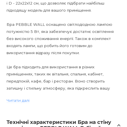
і D - 22x22x12 см, що дозволяє підібрати найбільш
підходящу модель для вашого приміщення.
Бра PEBBLE WALL оснащено світлодіодною лампою
потужністю 5 Вт, яка забезпечує достатнє освітлення
без високого споживання енергії. Також в комплект
входять лампи, що робить його готовим до
використання відразу після покупки.
Це бра підходить для використання в різних
приміщеннях, таких як вітальня, спальня, кабінет,
передпокій, кафе, бар і ресторан. Воно створить
затишну і стильну атмосферу, яка підкреслить вашу
індивідуальність і додасть шарму в інтер'єр.
Читати далі
PEBBLE WALL не димується і має вологостійкість IP20,
що робить його ідеальним вибором для приміщень, які
Технічні характеристики Бра на стіну
не потребують особливого захисту від вологості.