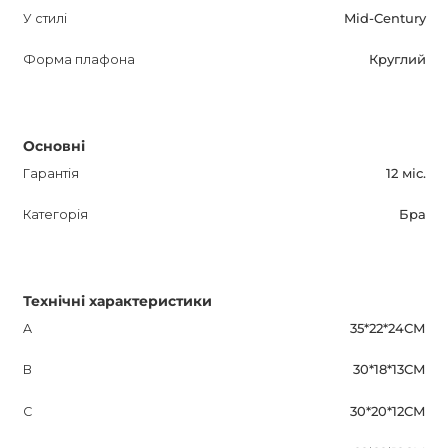
У стилі
Mid-Century
Форма плафона
Круглий
Основні
Гарантія
12 міс.
Категорія
Бра
Технічні характеристики
A
35*22*24СМ
B
30*18*13СМ
C
30*20*12СМ