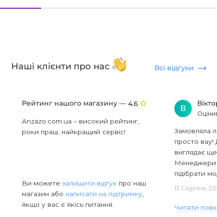
Наші клієнти про нас
Всі відгуки
Рейтинг нашого магазину —
Вікт
4.6
В
Оціни
Anzazo.com.ua – високий рейтинг,
Замовляла л
роки праці, найкращий сервіс!
просто вау! 
виглядає ще
Менеджери в
підібрати мод
Ви можете
залишити відгук
про наш
13 Серпня, 20
магазин або
написати на підтримку
,
якщо у вас є якісь питання.
Читати повн