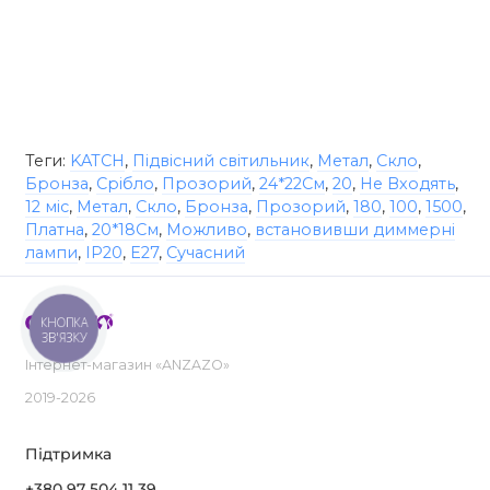
Теги:
KATCH
,
Підвісний світильник
,
Метал
,
Скло
,
Бронза
,
Срібло
,
Прозорий
,
24*22См
,
20
,
Не Входять
,
12 міс
,
Метал
,
Скло
,
Бронза
,
Прозорий
,
180
,
100
,
1500
,
Платна
,
20*18См
,
Можливо
,
встановивши диммерні
лампи
,
IP20
,
E27
,
Сучасний
КНОПКА
ЗВ'ЯЗКУ
Інтернет-магазин «ANZAZO»
2019-2026
Підтримка
+380 97 504 11 39