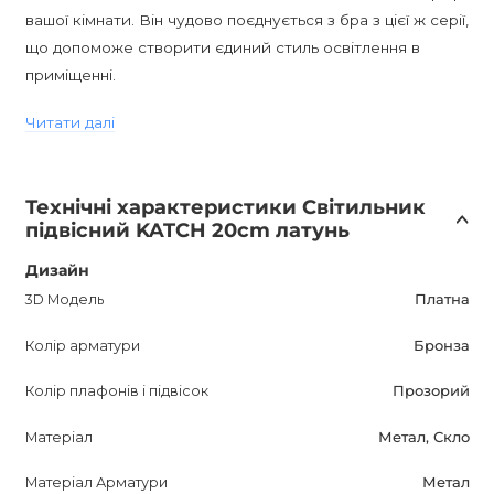
вашої кімнати. Він чудово поєднується з бра з цієї ж серії,
що допоможе створити єдиний стиль освітлення в
приміщенні.
Читати далі
Ціна вказана за розмір "А". Додаткову інформацію можна
отримати у наших менеджерів.
Технічні характеристики Світильник
підвісний KATCH 20cm латунь
Дизайн
3D Модель
Платна
Колір арматури
Бронза
Колір плафонів і підвісок
Прозорий
Матеріал
Метал, Скло
Матеріал Арматури
Метал