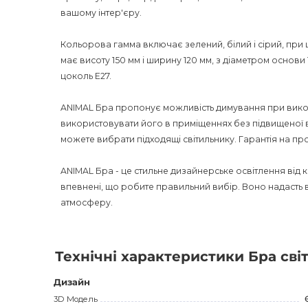
вашому інтер'єру.
Кольорова гамма включає зелений, білий і сірий, при 
має висоту 150 мм і ширину 120 мм, з діаметром основи 
цоколь E27.
ANIMAL Бра пропонує можливість димування при викор
використовувати його в приміщеннях без підвищеної в
можете вибрати підходящі світильнику. Гарантія на прод
ANIMAL Бра - це стильне дизайнерське освітлення від 
впевнені, що робите правильний вибір. Воно надасть в
атмосферу.
Технічні характеристики Бра сві
Дизайн
3D Модель