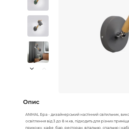
Опис
ANIMAL Бра - дизайнерський настінний світильник, вик
освітлення від 3 до 8 м.кв, підходить для різних примі
прихожу, кафе, бар, ресторан, вітальню, спальню і каб