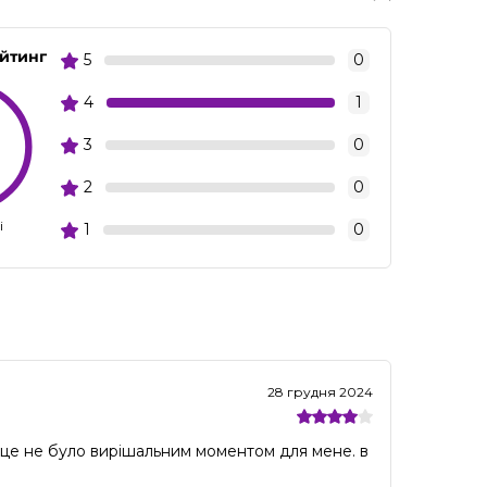
ейтинг
5
0
4
1
3
0
2
0
і
1
0
28 грудня 2024
е це не було вирішальним моментом для мене. в