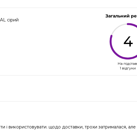
Загальний р
AL сірий
4
На підстав
1 відгуки
вити і використовувати. щодо доставки, трохи затрималася, ал