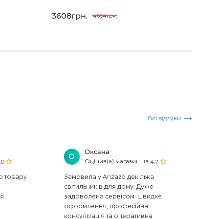
3608грн.
431
4604грн.
Всі відгуки
Оксана
О
Оцінив(а) магазин на
.0
4.7
ю товару
Замовила у Anzazo декілька
світильників для дому. Дуже
ся
задоволена сервісом: швидке
оформлення, професійна
консультація та оперативна