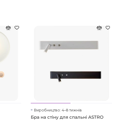
Виробництво: 4–8 тижнів
На
Бра на стіну для спальні ASTRO
Бра
чо