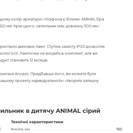
цьому колір арматури і плафона є білими. ANIMAL Бра
120 мм. Крім цього, світильник має довжину 300 мм і
истанні димових ламп. Ступінь захисту IP20 дозволяє
ологості. Лампочки не входять в комплект, але ви
укт становить 12 місяців.
компанії Anzazo. Придбавши його, ви можете бути
ашому проекту індивідуальність і створить затишну
тильник в дитячу ANIMAL сірий
Технічні характеристики
Є
Висота, мм
150