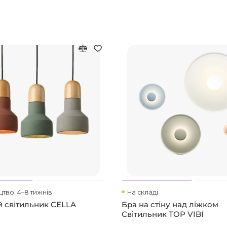
тво: 4–8 тижнів
На складі
й світильник CELLA
Бра на стіну над ліжком
Світильник TOP VIBI