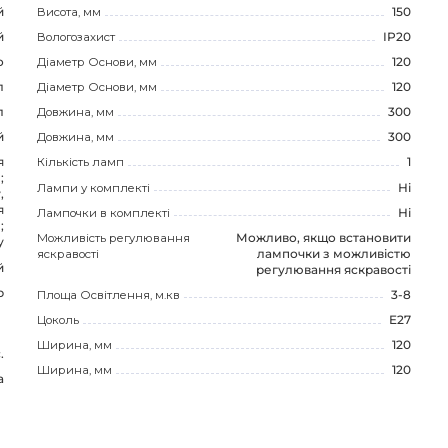
й
Висота, мм
150
й
Вологозахист
IP20
о
Діаметр Основи, мм
120
л
Діаметр Основи, мм
120
л
Довжина, мм
300
й
Довжина, мм
300
я
Кількість ламп
1
;
Лампи у комплекті
Ні
,
я
Лампочки в комплекті
Ні
;
Можливість регулювання
Можливо, якщо встановити
у
яскравості
лампочки з можливістю
й
регулювання яскравості
р
Площа Освітлення, м.кв
3-8
Цоколь
E27
Ширина, мм
120
.
Ширина, мм
120
а