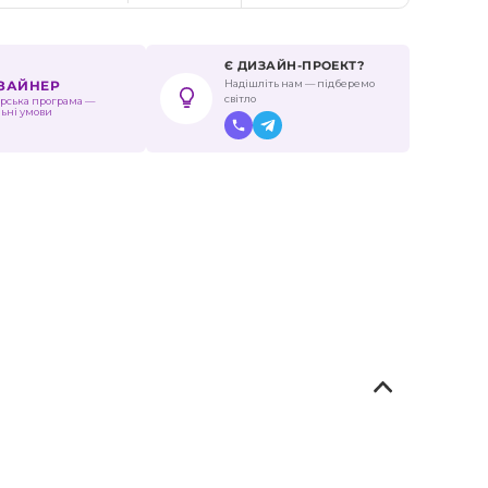
Є ДИЗАЙН-ПРОЕКТ?
Надішліть нам — підберемо
ИЗАЙНЕР
світло
рська програма —
льні умови