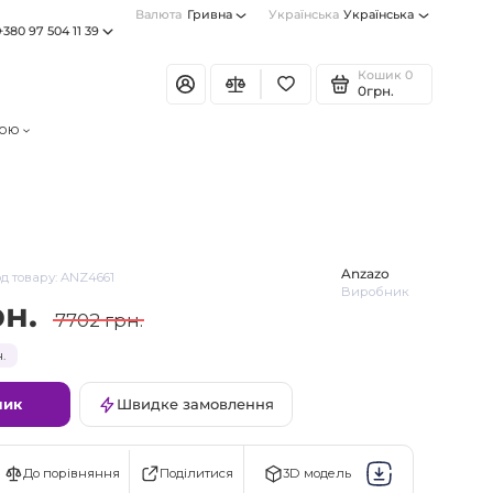
Валюта
Гривна
Українська
Українська
+380 97 504 11 39
Кошик
0
0грн.
тою
Anzazo
д товару: ANZ4661
Виробник
рн.
7702 грн.
.
шик
Швидке замовлення
Поділитися
До порівняння
3D модель