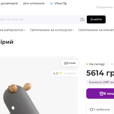
 дизайнерів
Для оптовиків
Viber/Tg
Підтримка
Знайти
 за матеріалом
Світильники за кольором
Світильники за кімна
сірий
Схожі
На складі
Ко
5614 г
4.0
(1 відгук)
Економія 2087 грн
В ко
У вибране