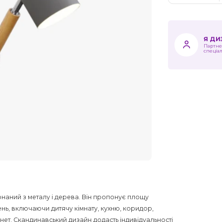
Я Д
Партне
спеціа
онаний з металу і дерева. Він пропонує площу
щень, включаючи дитячу кімнату, кухню, коридор,
інет. Скандинавський дизайн додасть індивідуальності