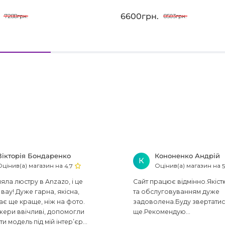
6600грн.
7288грн.
8503грн.
Вікторія Бондаренко
Кононенко Андрій
К
Оцінив(а) магазин на
Оцінив(а) магазин на
4.7
5
ла люстру в Anzazo, і це
Сайт працює відмінно.Якіст
вау! Дуже гарна, якісна,
та обслуговуванням дуже
ає ще краще, ніж на фото.
задоволена.Буду звертати
ери ввічливі, допомогли
ще.Рекомендую...
ти модель під мій інтер’єр...