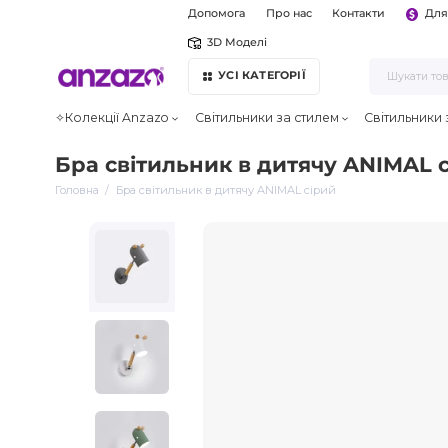
Допомога
Про нас
Контакти
Для
3D Моделі
УСІ КАТЕГОРІЇ
✧Колекції Anzazo
Світильники за стилем
Світильники
Бра світильник в дитячу ANIMAL 
Головна
Бра світильник в дитячу ANIMAL сірий