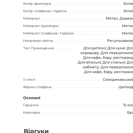
Колір арматури
Біли
Колір плафонів і підвісок
Біли
Матеріал
Метал, Дерев
Матеріал Арматури
Мета
Матеріал плафонів і підвісок
Мета
Напрямок світла
Регульовани
Тип Приміщення
Для дитячої; Для кухні; Дл
коридору; Для передпокою
Для кафе, бару, ресторану
Для вітальні; Для спальні; Дл
кабінету; Для передпокою
Для кафе, бару, ресторан
У стилі
Скандинавськи
Форма плафона
Цилінд
Основні
Гарантія
12 міс
Категорія
Бр
Відгуки