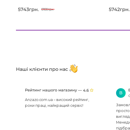
5743грн.
5742грн.
8180грн.
Наші клієнти про нас
Рейтинг нашого магазину —
4.6
В
Anzazo.com.ua – високий рейтинг,
Замовля
роки праці, найкращий сервіс!
просто 
вигляд
Менедж
підібра