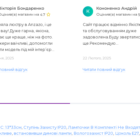
Вікторія Бондаренко
Кононенко Андрій
К
Оцінив(а) магазин на
Оцінив(а) магазин на
4.7
5
ла люстру в Anzazo, і це
Сайт працює відмінно.Якіст
вау! Дуже гарна, якісна,
та обслуговуванням дуже
ає ще краще, ніж на фото.
задоволена.Буду звертати
ери ввічливі, допомогли
ще.Рекомендую...
ти модель під мій інтер’єр...
ня, 2025
22 Лютого, 2025
повний відгук
Читати повний відгук
,
C: 13*33см
,
Ступінь Захисту IP20
,
Лампочки В Комплекті Не Входя
жливе
,
встановивши димові лампи
,
Вологозахист IP20
,
Цоколь E27