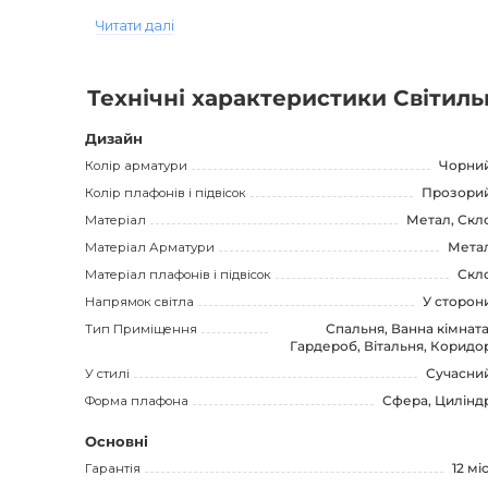
NORD Підвісний світильник - ваш вибір для сучасного пр
Читати далі
кімнату, стане прекрасним акцентом в вашому інтер'єрі.
Зверніть увагу, що інформація надана виключно для о
Технічні характеристики Світил
виробником.
Дизайн
Колір арматури
Чорни
Колір плафонів і підвісок
Прозори
Матеріал
Метал, Скл
Матеріал Арматури
Мета
Матеріал плафонів і підвісок
Скл
Напрямок світла
У сторон
Тип Приміщення
Спальня, Ванна кімната
Гардероб, Вітальня, Коридо
У стилі
Сучасни
Форма плафона
Сфера, Цилінд
Основні
Гарантія
12 міс