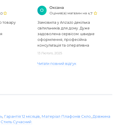
Оксана
О
Оцінив(а) магазин на
.0
4.7
ю товару
Замовила у Anzazo декілька
світильників для дому. Дуже
ся
задоволена сервісом: швидке
оформлення, професійна
консультація та оперативна
доставка. Один з плафонів, на жаль,
13 Лютого, 2025
виявився пошкодженим, але магаз..
Читати повний відгук
ть
,
Гарантія 12 місяців
,
Матеріал Плафонів Скло
,
Довжина
,
Стиль Сучасний.