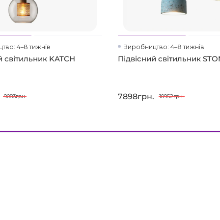
тво: 4–8 тижнів
Виробництво: 4–8 тижнів
й світильник KATCH
Підвісний світильник STO
7898грн.
9083грн.
10952грн.