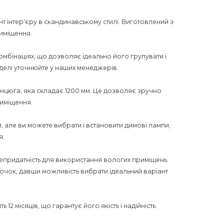
нт інтер'єру в скандинавському стилі. Виготовлений з
риміщення.
комбінаціях, що дозволяє ідеально його групувати і
моделі уточнюйте у наших менеджерів.
нцюга, яка складає 1200 мм. Це дозволяє зручно
риміщення.
и, але ви можете вибрати і встановити димові лампи,
я.
 непридатність для використання вологих приміщень.
очок, давши можливість вибрати ідеальний варіант
 12 місяців, що гарантує його якість і надійність.