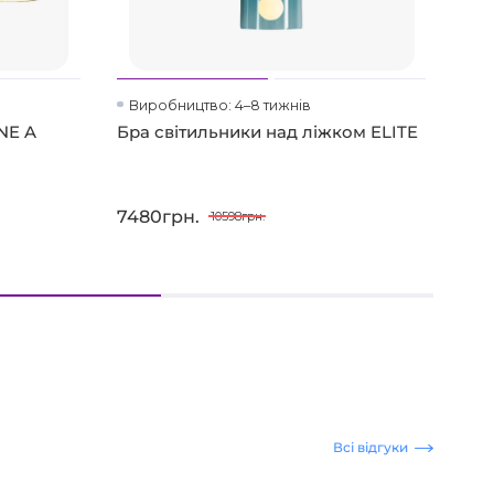
Виробництво: 4–8 тижнів
На
NE A
Бра світильники над ліжком ELITE
Сві
лат
7480грн.
616
10598грн.
Всі відгуки