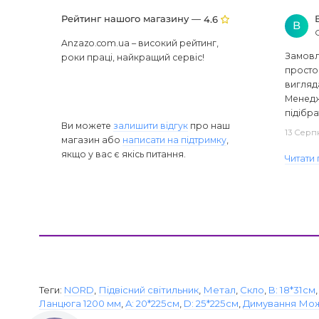
Рейтинг нашого магазину —
4.6
В
Anzazo.com.ua – високий рейтинг,
Замовля
роки праці, найкращий сервіс!
просто 
вигляд
Менедж
підібра
Ви можете
залишити відгук
про наш
13 Серп
магазин або
написати на підтримку
,
якщо у вас є якісь питання.
Читати 
Теги:
NORD
,
Підвісний світильник
,
Метал
,
Скло
,
B: 18*31см
Ланцюга 1200 мм
,
A: 20*225см
,
D: 25*225см
,
Димування Мо