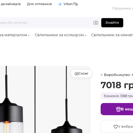
 дизайнерів
Для оптовиків
Viber/Tg
Підтримка
Знайти
 за матеріалом
Світильники за кольором
Світильники за кімна
Схожі
Виробництво: 
7018 г
Економія 3368 грн
В ко
У вибра