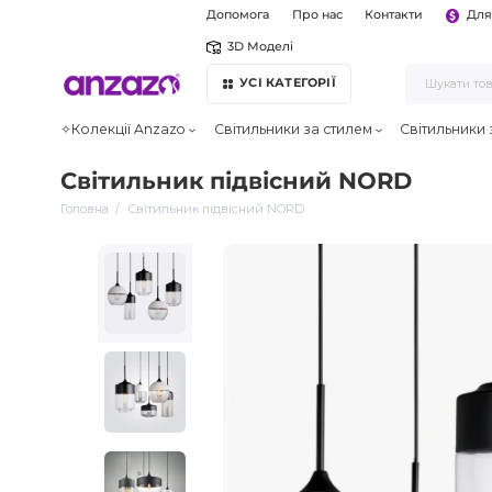
Допомога
Про нас
Контакти
Для
3D Моделі
УСІ КАТЕГОРІЇ
✧Колекції Anzazo
Світильники за стилем
Світильники
Світильник підвісний NORD
Головна
Світильник підвісний NORD