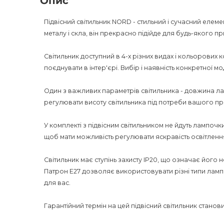
Опис
Підвісний світильник NORD - стильний і сучасний елеме
металу і скла, він прекрасно підійде для будь-якого п
Світильник доступний в 4-х різних видах і кольорових 
поєднувати в інтер'єрі. Вибір і наявність конкретної 
Один з важливих параметрів світильника - довжина ла
регулювати висоту світильника під потреби вашого п
У комплекті з підвісним світильником не йдуть лампочк
щоб мати можливість регулювати яскравість освітленн
Світильник має ступінь захисту IP20, що означає його
Патрон E27 дозволяє використовувати різні типи ламп
для вас.
Гарантійний термін на цей підвісний світильник становить