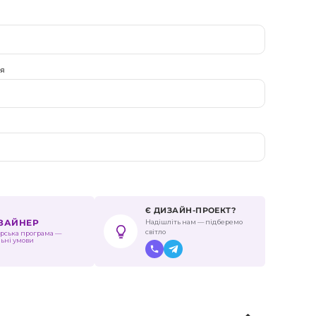
ня
Є ДИЗАЙН-ПРОЕКТ?
Надішліть нам — підберемо
ИЗАЙНЕР
світло
рська програма —
льні умови