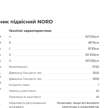
остору. Він додасть стиль і елегантність в будь-яку
 Розраховуйте на його надійність і якість.
знайомлювальних цілей і може бути змінена
ьник підвісний NORD
Технічні характеристики
й
A
20*225см
й
B
18*31см
о
C
13*33см
л
D
25*225см
о
D
25*225см
и
Вологозахист
IP20
,
Довжина Ланцюги, мм
1200
р
Довжина Ланцюги, мм
1200
й
Кількість ламп
1
р
Лампи у комплекті
Ні
Лампочки в комплекті
Ні
Можливість регулювання
Можливо, якщо встановити
.
яскравості
лампочки з можливістю