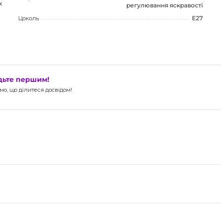
к
регулювання яскравості
Цоколь
E27
удьте першим!
о, що ділитеся досвідом!