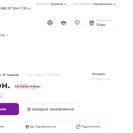
Валюта
Гривна
Українська
Українська
+380 97 504 11 39
Кошик
0
0грн.
тою
Anzazo
4–8 тижнів
Код товару: ANZ258
Виробник
рн.
10386 грн.
.
шик
Швидке замовлення
Поділитися
не
До порівняння