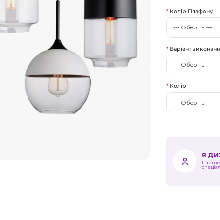
Колір Плафону
Варіант виконан
Колір
Я Д
Партне
спеціа