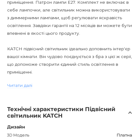
приміщення. Патрон лампи E27. Комплект не включає в
себе лампочки, але світильник можна використовувати
з диммерними лампами, щоб регулювати яскравість
освітлення. Завдяки гарантії на 12 місяців ви можете бути
впевнені в якості цього продукту.
KATCH підвісний світильник ідеально доповнить інтер'єр
вашої кімнати. Він чудово поєднується з бра з цієї ж серії,
що допоможе створити єдиний стиль освітлення в
приміщенні.
Читати далі
Ціна вказана за розмір "А". Додаткову інформацію можна
отримати у наших менеджерів.
Технічні характеристики Підвісний
світильник KATCH
Дизайн
3D Модель
Платна