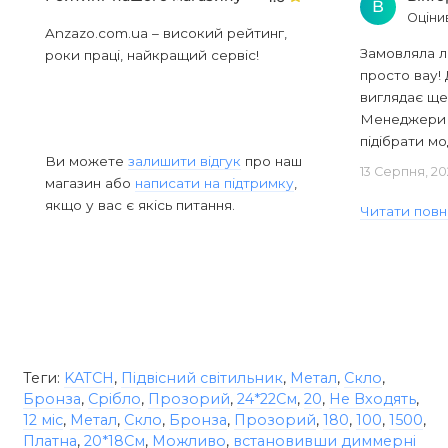
В
Оціни
Anzazo.com.ua – високий рейтинг,
Замовляла л
роки праці, найкращий сервіс!
просто вау! 
виглядає ще
Менеджери в
підібрати мод
Ви можете
залишити відгук
про наш
13 Серпня, 20
магазин або
написати на підтримку
,
якщо у вас є якісь питання.
Читати повн
Теги:
KATCH
,
Підвісний світильник
,
Метал
,
Скло
,
Бронза
,
Срібло
,
Прозорий
,
24*22См
,
20
,
Не Входять
,
12 міс
,
Метал
,
Скло
,
Бронза
,
Прозорий
,
180
,
100
,
1500
,
Платна
,
20*18См
,
Можливо
,
встановивши диммерні