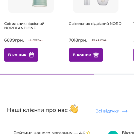
Світильник підвісний
Світильник підвісний NORD
NORDLAND ONE
6699грн.
7018грн.
9530грн.
10386грн.
В кошик
В кошик
Наші клієнти про нас
Всі відгуки
Рейтинг нашого магазину —
Вікт
4.6