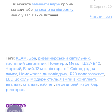
Ви можете
залишити відгук
про наш
13 Серпня, 20
магазин або
написати на підтримку
,
якщо у вас є якісь питання.
Читати повн
Теги:
KLAM
,
Бра
,
дизайнерський світильник
,
настінний світильник
,
Полімери
,
Метал
,
Ш27×В40
,
Чорний
,
Білий
,
12 місяців гарантії
,
Світлодіодна
лампа
,
Неможлива димовіддача
,
IP20 вологозахист
,
LED цоколь
,
Модерн стиль
,
Лампи в комплекті
,
вітальня
,
спальня
,
кабінет
,
передпокій
,
кафе
,
бар
,
ресторан.
КНОПКА