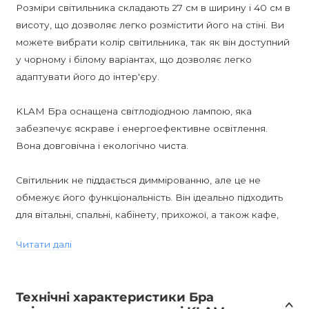
Розміри світильника складають 27 см в ширину і 40 см в
висоту, що дозволяє легко розмістити його на стіні. Ви
можете вибрати колір світильника, так як він доступний
у чорному і білому варіантах, що дозволяє легко
адаптувати його до інтер'єру.
KLAM Бра оснащена світлодіодною лампою, яка
забезпечує яскраве і енергоефективне освітлення.
Вона довговічна і екологічно чиста.
Світильник не піддається диммірованню, але це не
обмежує його функціональність. Він ідеально підходить
для вітальні, спальні, кабінету, прихожої, а також кафе,
бару або ресторану. Завдяки своєму сучасному дизайну
Читати далі
і стилю Модерн, він чудово виглядатиме в будь-якому
середовищі.
Технічні характеристики Бра
KLAM Бра постачається з включеними лампами, що