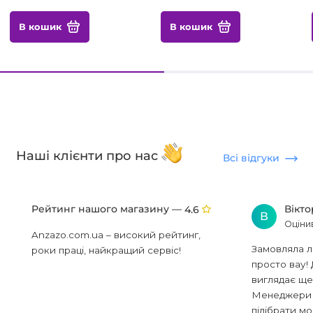
В кошик
В кошик
Наші клієнти про нас
Всі відгуки
Рейтинг нашого магазину —
Вікт
4.6
В
Оціни
Anzazo.com.ua – високий рейтинг,
Замовляла л
роки праці, найкращий сервіс!
просто вау! 
виглядає ще
Менеджери в
підібрати мод