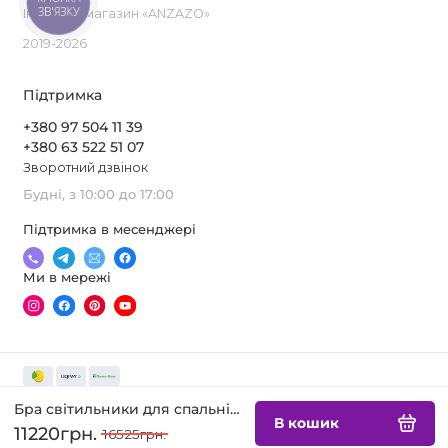
ЗВ'ЯЗКУ
Інтернет-магазин «ANZAZO»
2019-2026
Підтримка
+380 97 504 11 39
+380 63 522 51 07
Зворотний дзвінок
Будні, з 10:00 до 17:00
Підтримка в месенджері
Ми в мережі
Бра світильники для спальні KLAM
В кошик
11220грн.
16525грн.