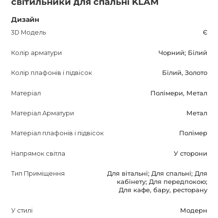
світильники для спальні KLAM
робить його повністю готовим до використання. Крім
того, продукт постачається з гарантією на 12 місяців, що
Дизайн
є помітною перевагою для покупця.
3D Модель
Є
Колір арматури
Чорний; Білий
Цей настінний світильник KLAM Бра не лише принесе
яскраве освітлення, але й стане стильним елементом
Колір плафонів і підвісок
Білий, Золото
інтер'єру. Він допоможе створити затишну і гармонійну
атмосферу в вашому домі або будь-якому іншому
Матеріал
Полімери, Метал
приміщенні.
Матеріал Арматури
Метал
Зробіть вибір на користь KLAM Бра, і ваш простір
Матеріал плафонів і підвісок
Полімер
наповниться світлом і елегантністю. Цей продукт
заслуговує уваги і стане чудовим придбанням для всіх,
Напрямок світла
У сторони
хто цінує комфорт і стиль. Придбайте KLAM Бра і
Тип Приміщення
Для вітальні; Для спальні; Для
насолоджуйтесь прекрасним дизайном і
кабінету; Для передпокою;
функціональністю цього світильника.
Для кафе, бару, ресторану
У стилі
Модерн