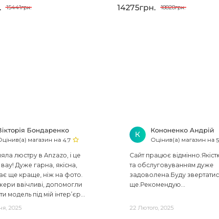
.
14275грн.
15441грн.
18828грн.
Вікторія Бондаренко
Кононенко Андрій
К
Оцінив(а) магазин на
Оцінив(а) магазин на
4.7
5
ла люстру в Anzazo, і це
Сайт працює відмінно.Якіст
вау! Дуже гарна, якісна,
та обслуговуванням дуже
ає ще краще, ніж на фото.
задоволена.Буду звертати
ери ввічливі, допомогли
ще.Рекомендую...
ти модель під мій інтер’єр...
ня, 2025
22 Лютого, 2025