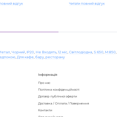
повний відгук
Читати повний відгук
Метал
,
Чорний
,
IP20
,
Не Входять
,
12 міс
,
Світлодіодна
,
S:650
,
M:850
редпокою
,
Для кафе
,
бару
,
ресторану
Інформація
Про нас
Політика конфіденційності
Договір публічної оферти
Доставка / Оплата / Повернення
Контакти