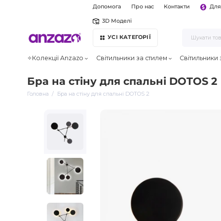
Допомога
Про нас
Контакти
Для
3D Моделі
УСІ КАТЕГОРІЇ
✧Колекції Anzazo
Світильники за стилем
Світильники
Бра на стіну для спальні DOTOS 2
Головна
Бра на стіну для спальні DOTOS 2