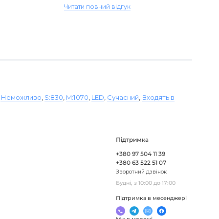
Читати повний відгук
,
Неможливо
,
S:830
,
M:1070
,
LED
,
Сучасний
,
Входять в
Підтримка
+380 97 504 11 39
+380 63 522 51 07
Зворотний дзвінок
Будні, з 10:00 до 17:00
Підтримка в месенджері