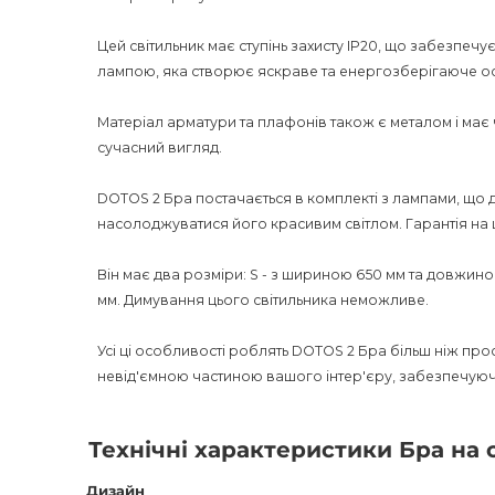
Цей світильник має ступінь захисту IP20, що забезпеч
лампою, яка створює яскраве та енергозберігаюче ос
Матеріал арматури та плафонів також є металом і має 
сучасний вигляд.
DOTOS 2 Бра постачається в комплекті з лампами, що 
насолоджуватися його красивим світлом. Гарантія на це
Він має два розміри: S - з шириною 650 мм та довжино
мм. Димування цього світильника неможливе.
Усі ці особливості роблять DOTOS 2 Бра більш ніж прост
невід'ємною частиною вашого інтер'єру, забезпечуючи
Технічні характеристики Бра на 
Дизайн