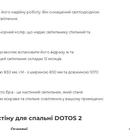
ує його надійну роботу. Він оснащений світлодіодною
вітлення.
чорний колір, що надає світильнику стильний та
дозволяє встановити його відразу ж та
й світильник складає 12 місяців.
ю 830 мм, і M - з шириною 850 мм та довжиною 1070
о бра - це настінний світильник, який стане
 яскраве та стильне освітлення у вашому приміщенні.
стіну для спальні DOTOS 2
Основні