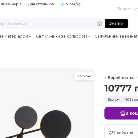
 дизайнерів
Для оптовиків
Viber/Tg
Підтримка
Знайти
 за матеріалом
Світильники за кольором
Світильники за кімна
Схожі
Виробництво: 
10777 
Економія 1903 грн
В ко
У вибране