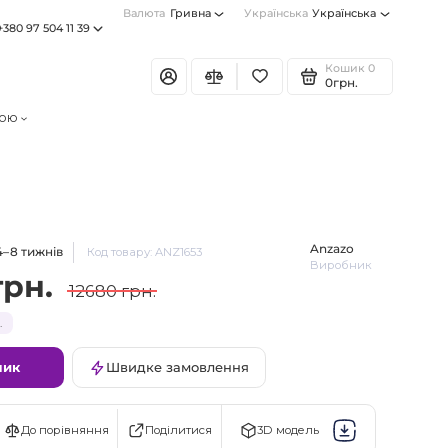
Валюта
Гривна
Українська
Українська
+380 97 504 11 39
Кошик
0
0грн.
тою
Anzazo
4–8 тижнів
Код товару: ANZ1653
Виробник
грн.
12680 грн.
.
шик
Швидке замовлення
Поділитися
До порівняння
3D модель