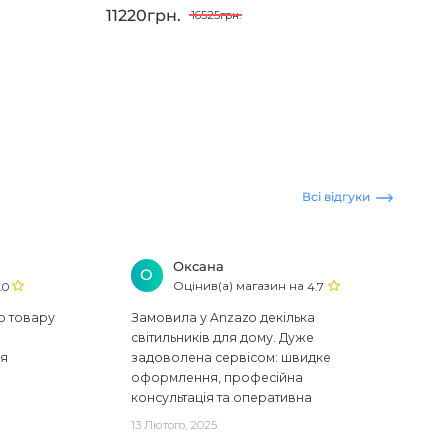
11220грн.
16525грн.
Всі відгуки
Оксана
О
Оцінив(а) магазин на
.0
4.7
ю товару
Замовила у Anzazo декілька
світильників для дому. Дуже
ся
задоволена сервісом: швидке
оформлення, професійна
консультація та оперативна
доставка. Один з плафонів, на жаль,
13 Лютого, 2025
виявився пошкодженим, але магаз..