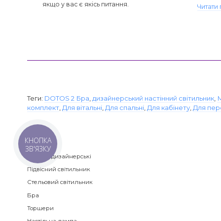
якщо у вас є якісь питання.
Читати 
Теги:
DOTOS 2 Бра
,
дизайнерський настінний світильник
,
комплект
,
Для вітальні
,
Для спальні
,
Для кабінету
,
Для пе
КНОПКА
Категорії
ЗВ'ЯЗКУ
Люстри дизайнерські
Підвісний світильник
Стельовий світильник
Бра
Торшери