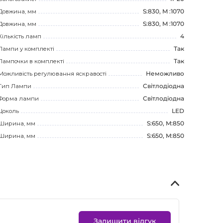
Довжина, мм
S:830, M :1070
Довжина, мм
S:830, M :1070
Кількість ламп
4
Лампи у комплекті
Так
Лампочки в комплекті
Так
Можливість регулювання яскравості
Неможливо
Тип Лампи
Світлодіодна
Форма лампи
Світлодіодна
Цоколь
LED
Ширина, мм
S:650, M:850
Ширина, мм
S:650, M:850
Залишити відгук