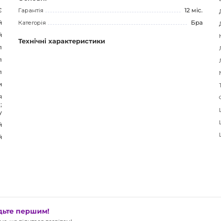
Є
Гарантія
12 міс.
й
Категорія
Бра
й
Технічні характеристики
л
л
л
и
я
;
у
й
й
удьте першим!