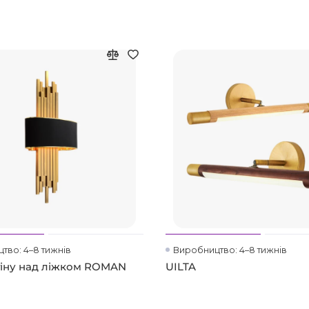
тво: 4–8 тижнів
Виробництво: 4–8 тижнів
тіну над ліжком ROMAN
UILTA