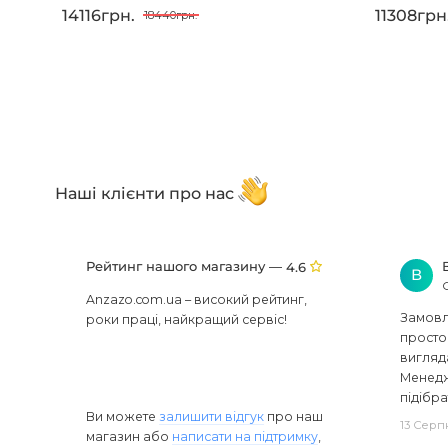
14116грн.
11308грн
18440грн.
Наші клієнти про нас
Рейтинг нашого магазину —
4.6
В
Anzazo.com.ua – високий рейтинг,
Замовля
роки праці, найкращий сервіс!
просто 
вигляд
Менедж
підібра
Ви можете
залишити відгук
про наш
13 Серп
магазин або
написати на підтримку
,