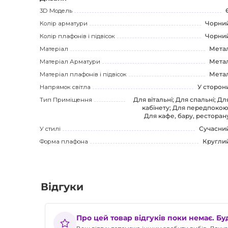
3D Модель
Колір арматури
Чорни
Колір плафонів і підвісок
Чорни
Матеріал
Мета
Матеріал Арматури
Мета
Матеріал плафонів і підвісок
Мета
Напрямок світла
У сторон
Тип Приміщення
Для вітальні; Для спальні; Дл
кабінету; Для передпокою
Для кафе, бару, ресторан
У стилі
Сучасни
Форма плафона
Кругли
Відгуки
Про цей товар відгуків поки немає. Б