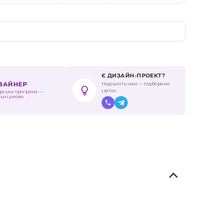
Є ДИЗАЙН-ПРОЕКТ?
Надішліть нам — підберемо
ИЗАЙНЕР
світло
рська програма —
льні умови