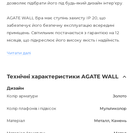
дозволяє підібрати його під будь-який дизайн інтер'єру.
AGATE WALL Бра має ступінь захисту IP 20, що
забезпечує його безпечну експлуатацію всередині
приміщень. Світильник постачається з гарантією на 12
місяців, що підкреслює його високу якість і надійність.
Читати далі
Арматура AGATE WALL Бра виконана в золотистому
кольорі, що надає світильнику елегантність і розкіш.
Плафони з каменю агату представлені в мультиколорі,
Технічні характеристики AGATE WALL
додаючи світильнику яскравий і оригінальний акцент.
Дизайн
AGATE WALL Бра підходить для лампочок з цоколем E14 і
Колір арматури
Золото
відповідає стилю постмодерн. Цей світильник створить
унікальну атмосферу в вашому інтер'єрі, ставши його
Колір плафонів і підвісок
Мультиколор
індивідуальним продовженням.
Матеріал
Металл, Камень
Детальну інформацію про AGATE WALL Бра ви завжди