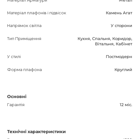
Матеріал Арматури
Метал
можете отримати від наших менеджерів. Дозвольте
вашому інтер'єру заблищати і підкреслити вашу
Матеріал плафонів і підвісок
Камень Агат
унікальність з нашою серією світильників AGATE WALL.
Напрямок світла
У сторони
Тип Приміщення
Кухня, Спальня, Коридор,
Вітальня, Кабінет
У стилі
Постмодерн
Форма плафона
Круглий
Основні
Гарантія
12 міс.
Технічні характеристики