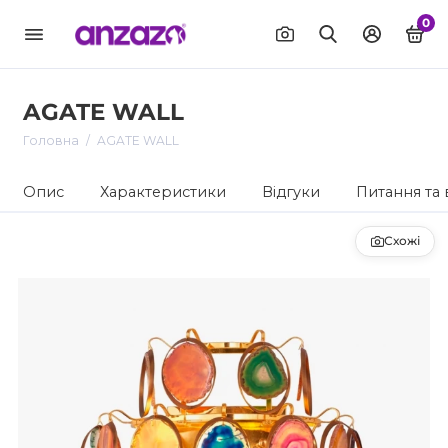
0
AGATE WALL
Головна
AGATE WALL
Опис
Характеристики
Відгуки
Питання та 
Схожі