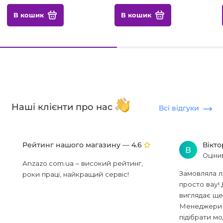
В кошик
В кошик
Наші клієнти про нас
Всі відгуки
Рейтинг нашого магазину —
Вікт
4.6
В
Оціни
Anzazo.com.ua – високий рейтинг,
Замовляла л
роки праці, найкращий сервіс!
просто вау! 
виглядає ще
Менеджери в
підібрати мод