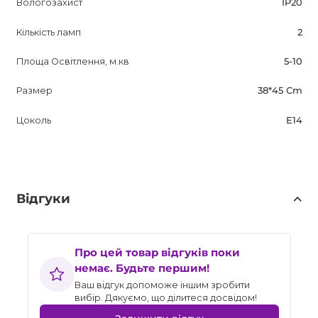
Вологозахист
IP20
Кількість ламп
2
Площа Освітлення, м.кв
5-10
Размер
38*45 Сm
Цоколь
E14
Відгуки
Про цей товар відгуків поки
немає. Будьте першим!
Ваш відгук допоможе іншим зробити
вибір. Дякуємо, що ділитеся досвідом!