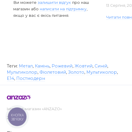
Ви можете
залишити відгук
про наш
13 Серпня, 20
магазин або
написати на підтримку
,
якщо у вас є якісь питання.
Читати повн
Теги:
Метал
,
Камінь
,
Рожевий
,
Жовтий
,
Синій
,
Мультиколор
,
Фіолетовий
,
Золото
,
Мультиколор
,
E14
,
Постмодерн
Інтернет-магазин «ANZAZO»
КНОПКА
2019-2026
ЗВ'ЯЗКУ