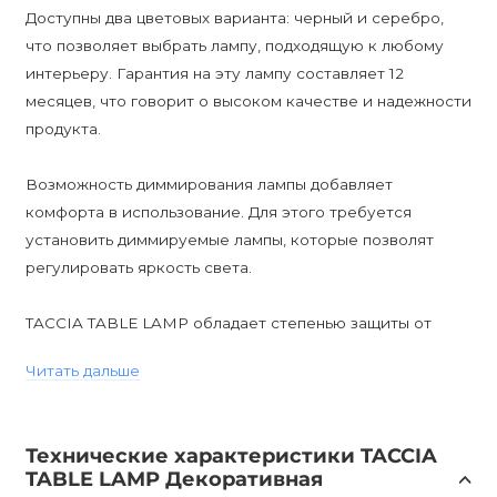
Доступны два цветовых варианта: черный и серебро,
что позволяет выбрать лампу, подходящую к любому
интерьеру. Гарантия на эту лампу составляет 12
месяцев, что говорит о высоком качестве и надежности
продукта.
Возможность диммирования лампы добавляет
комфорта в использование. Для этого требуется
установить диммируемые лампы, которые позволят
регулировать яркость света.
TACCIA TABLE LAMP обладает степенью защиты от
влаги IP20, что делает ее идеальным выбором для
Читать дальше
гостиной, спальни или кабинета. Эта лампа прекрасно
подойдет для создания атмосферы расслабления и
уюта.
Технические характеристики TACCIA
TABLE LAMP Декоративная
Цоколь E27 позволяет использовать различные типы