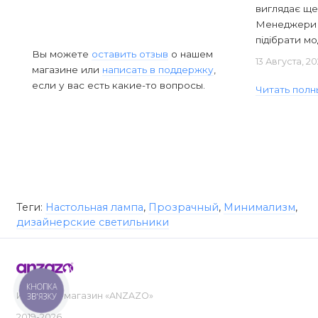
виглядає ще
Менеджери в
підібрати мод
Вы можете
оставить отзыв
о нашем
13 Августа, 2
магазине или
написать в поддержку
,
если у вас есть какие-то вопросы.
Читать полн
Теги:
Настольная лампа
,
Прозрачный
,
Минимализм
,
дизайнерские светильники
КНОПКА
Интернет-магазин «ANZAZO»
ЗВ'ЯЗКУ
2019-2026