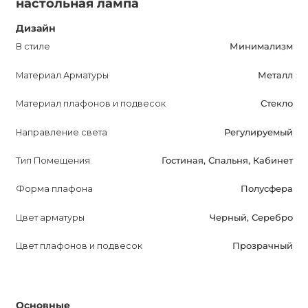
настольная лампа
ламп, включая энергосберегающие и LED-лампы, что
Дизайн
делает ее экологически дружественной и
энергоэффективной.
В стиле
Минимализм
Материал Арматуры
Металл
Приобретение TACCIA TABLE LAMP принесет большое
удовольствие покупателю. Ее элегантный дизайн и
Материал плафонов и подвесок
Стекло
функциональность позволят создать уютную атмосферу
Направление света
Регулируемый
и обеспечат необходимое освещение. Благодаря
оптимизированному описанию и доступности в
Тип Помещения
Гостиная, Спальня, Кабинет
поисковых системах, лампа привлечет внимание
потенциальных покупателей и станет отличным
Форма плафона
Полусфера
выбором для воплощения стиля и практичности в
Цвет арматуры
Черный, Серебро
интерьере.
Цвет плафонов и подвесок
Прозрачный
Основные