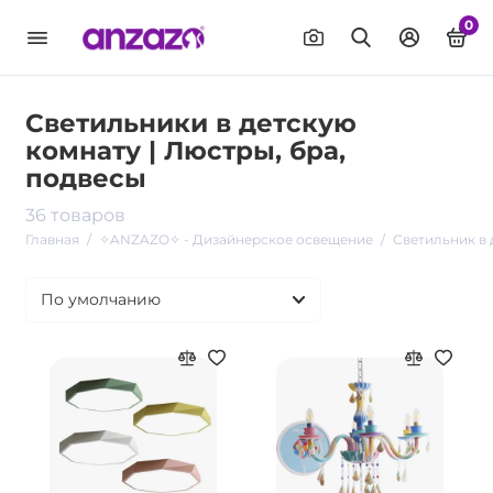
0
Светильники в детскую
комнату | Люстры, бра,
подвесы
36 товаров
Главная
✧ANZAZO✧ - Дизайнерское освещение
Светильник в 