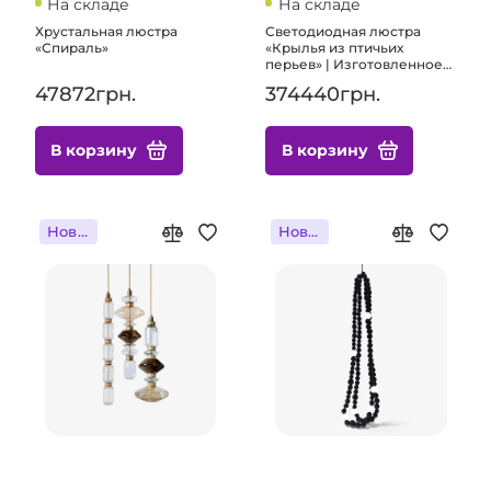
На складе
На складе
Хрустальная люстра
Светодиодная люстра
«Спираль»
«Крылья из птичьих
перьев» | Изготовленное
на заказ освещение для
47872грн.
374440грн.
элитных домов и
коммерческих помещений
В корзину
В корзину
Новинка
Новинка