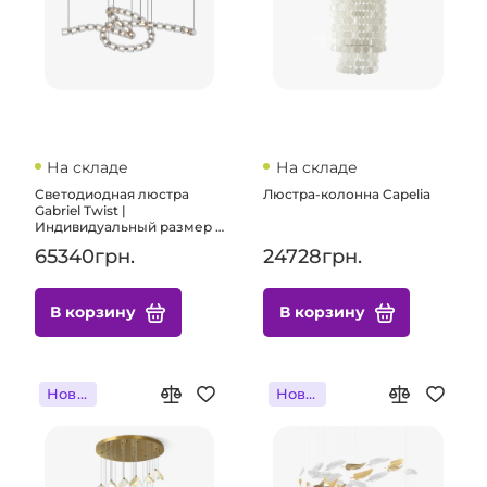
На складе
На складе
Светодиодная люстра
Люстра-колонна Capelia
Gabriel Twist |
Индивидуальный размер и
освещение на заказ для
65340грн.
24728грн.
элитных домов и
коммерческих помещений
В корзину
В корзину
Новинка
Новинка