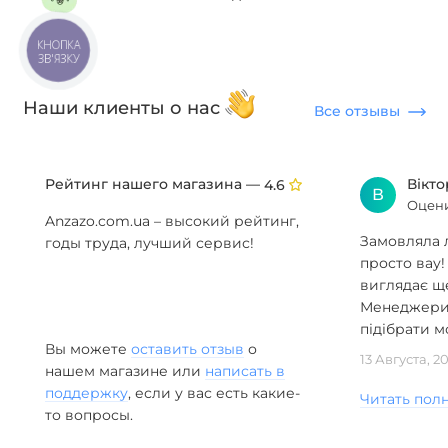
Важно:
КНОПКА
ЗВ'ЯЗКУ
Стоимость светильников Deprimo
не
отображается на сайте
Наши клиенты о нас
Все отзывы
Цены и комплектация рассчитываются
индивидуально
Для оформления заказа
необходимо связаться
с менеджером
Рейтинг нашего магазина —
Вікт
4.6
В
Оцени
Что предлагает коллекция:
Anzazo.com.ua – высокий рейтинг,
Замовляла л
годы труда, лучший сервис!
Подвесные каскадные люстры с 3–12 уровнями
просто вау!
LED-освещение с тёплым или нейтральным
виглядає ще
светом
Менеджери 
Материалы: металл, стекло, акрил, текстиль
підібрати мо
Возможность интеграции с системой «умный
Вы можете
оставить отзыв
о
13 Августа, 2
дом»
нашем магазине или
написать в
поддержку
, если у вас есть какие-
В этом разделе удобно искать модель под
Читать пол
то вопросы.
конкретную комнату и стиль: воспользуйтесь
фильтрами по цвету, материалу, размеру и типу