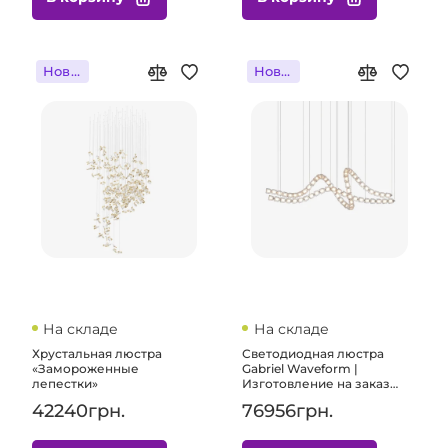
Новинка
Новинка
На складе
На складе
Хрустальная люстра
Светодиодная люстра
«Замороженные
Gabriel Waveform |
лепестки»
Изготовление на заказ
освещения для элитных
42240грн.
76956грн.
домов и коммерческих
помещений