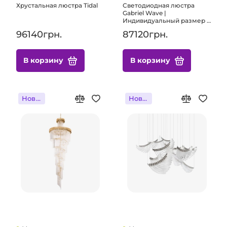
Хрустальная люстра Tidal
Светодиодная люстра
Gabriel Wave |
Индивидуальный размер и
освещение на заказ для
96140грн.
87120грн.
элитных резиденций и
коммерческих помещений
В корзину
В корзину
Новинка
Новинка