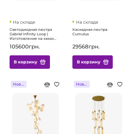
На складе
На складе
Светодиодная люстра
Каскадная люстра
Gabriel Infinity Loop |
Cumulus
Изготовление на заказ
светильников любого
105600грн.
29568грн.
размера для элитных
домов и коммерческих
помещений
В корзину
В корзину
Новинка
Новинка