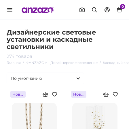
0
Дизайнерские световые
установки и каскадные
светильники
274 товара
Главная
✧ANZAZO✧ - Дизайнерское освещение
Каскадный св
Новинка
Новинка