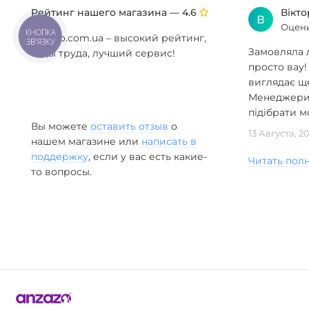
Одесса и другие города.
Рейтинг нашего магазина —
Вікт
4.6
В
Оцени
КНОПКА
Anzazo.com.ua – высокий рейтинг,
Смотрите также:
Бра
Световые скульптуры
ЗВ'ЯЗКУ
Замовляла л
годы труда, лучший сервис!
Дизайнерские люстры
просто вау!
виглядає ще
Менеджери 
підібрати мо
Вы можете
оставить отзыв
о
13 Августа, 2
нашем магазине или
написать в
поддержку
, если у вас есть какие-
Читать пол
то вопросы.