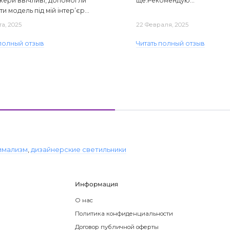
ери ввічливі, допомогли
ще.Рекомендую...
ти модель під мій інтер’єр...
та, 2025
22 Февраля, 2025
 полный отзыв
Читать полный отзыв
имализм
,
дизайнерские светильники
Информация
О нас
Политика конфиденциальности
Договор публичной оферты