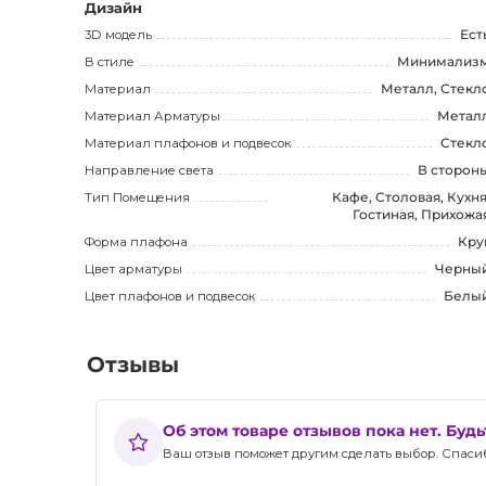
подчеркивая ваш безупречный вкус.
Дизайн
3D модель
Ест
Обратите внимание, что данное описание оптимизир
В стиле
Минимализ
содержащее все ключевые особенности продукта и е
Материал
Металл, Стекл
покупателей. Покупка данной люстры обеспечит вам н
Материал Арматуры
Метал
повысит уровень комфорта и стильности вашего интер
Материал плафонов и подвесок
Стекл
Направление света
В сторон
Тип Помещения
Кафе, Столовая, Кухня
Гостиная, Прихожа
Форма плафона
Кру
Цвет арматуры
Черны
Цвет плафонов и подвесок
Белы
Отзывы
Об этом товаре отзывов пока нет. Буд
Ваш отзыв поможет другим сделать выбор. Спасибо