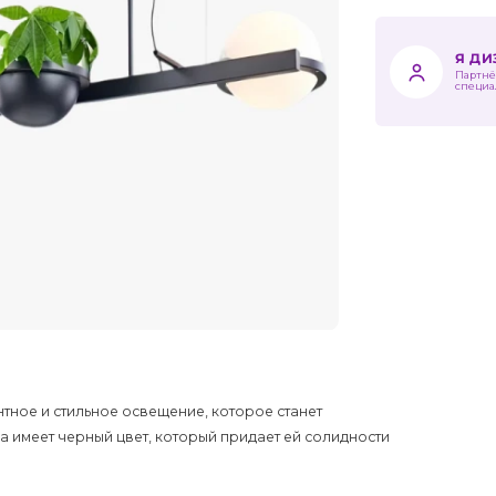
Я Д
Партнё
специа
нтное и стильное освещение, которое станет
 имеет черный цвет, который придает ей солидности