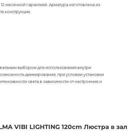
12-месячной гарантией. Арматура изготовлена из
ть конструкции.
деальным выбором для использования внутри
озможность диммирования, при условии установки
нтенсивности света в зависимости от настроения и
лей минимализма и современного стиля. Ее дизайн
ую атмосферу в любом помещении.
украшением большой комнаты, придавая ей шик и
MA VIBI LIGHTING 120cm Люстра в зал
впишется в интерьер спальни, гостиной или столовой,