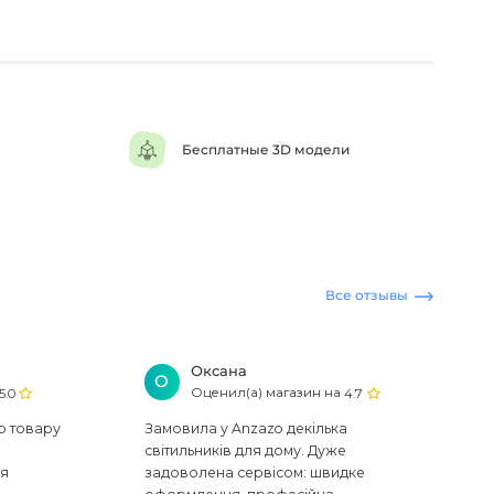
Бесплатные 3D модели
Все отзывы
Оксана
О
Оценил(а) магазин на
5.0
4.7
ю товару
Замовила у Anzazo декілька
світильників для дому. Дуже
ся
задоволена сервісом: швидке