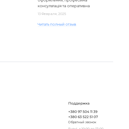
оформлення, професійна
консультація та оперативна
доставка. Один з плафонів, на жаль,
13 Февраля, 2025
виявився пошкодженим, але магаз..
Читать полный отзыв
Поддержка
+380 97 504 11 39
+380 63 522 51 07
Обратный звонок
Будні, з 10:00 до 17:00