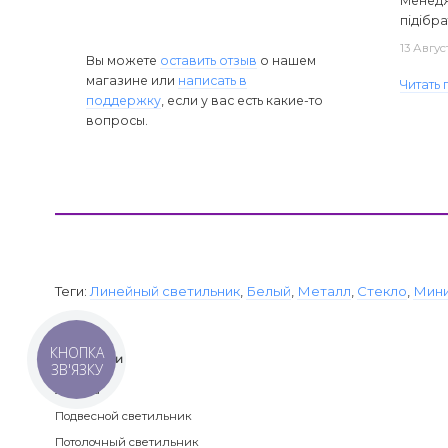
Менедж
підібра
13 Авгус
Вы можете
оставить отзыв
о нашем
магазине или
написать в
Читать
поддержку
, если у вас есть какие-то
вопросы.
Теги:
Линейный светильник
,
Белый
,
Металл
,
Стекло
,
Мин
КНОПКА
Категории
ЗВ'ЯЗКУ
Люстра
Подвесной светильник
Потолочный светильник