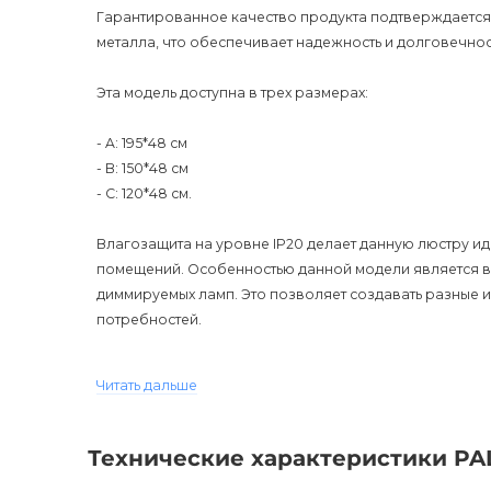
Гарантированное качество продукта подтверждается 
металла, что обеспечивает надежность и долговечнос
Эта модель доступна в трех размерах:
- A: 195*48 см
- B: 150*48 см
- C: 120*48 см.
Влагозащита на уровне IP20 делает данную люстру и
помещений. Особенностью данной модели является в
диммируемых ламп. Это позволяет создавать разные и
потребностей.
PALMA VIBI LIGHTING – идеальное решение для любите
Читать дальше
прост и лаконичен, что помогает создать гармоничн
Цена указана за модификацию С. Эта модель станет 
Технические характеристики PAL
благородство. Люстра PALMA VIBI LIGHTING прекрасно 