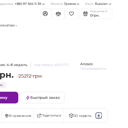
ддержка
+380 97 504 11 39
Валюта
Гривна
Язык
Russian
Корзина
0
0грн.
омнатам
Anzazo
ия: 4–8 недель
Код товара: ANZ477-1
Производитель
грн.
25212 грн.
н.
зину
Быстрый заказ
Поделиться
В сравнение
3D модель