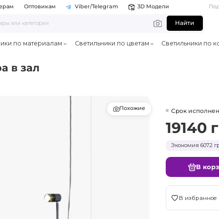
ерам
Оптовикам
Viber/Telegram
3D Модели
По
Найти
ники по материалам
Светильники по цветам
Светильники по к
а в зал
Похожие
Срок исполнен
19140 
Экономия 6072 гр
В кор
В избранное