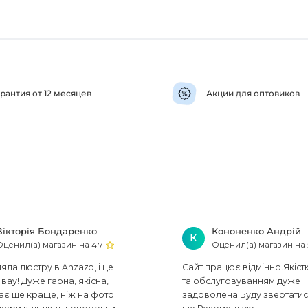
рантия от 12 месяцев
Акции для оптовиков
Вікторія Бондаренко
Кононенко Андрій
К
Оценил(а) магазин на
Оценил(а) магазин на
4.7
ла люстру в Anzazo, і це
Сайт працює відмінно.Якіст
вау! Дуже гарна, якісна,
та обслуговуванням дуже
ає ще краще, ніж на фото.
задоволена.Буду звертати