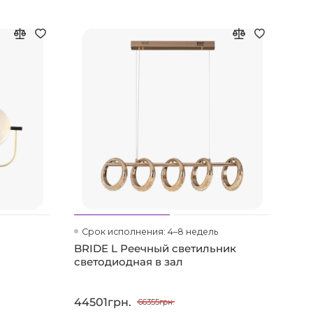
Срок исполнения: 4–8 недель
Ср
BRIDE L Реечный светильник
COI
светодиодная в зал
све
44501грн.
590
66355грн.