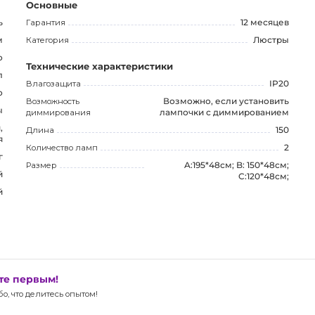
Основные
ь
Гарантия
12 месяцев
овано для поисковых систем, одновременно
м
Категория
Люстры
го привлекательность для потенциальных
о
Технические характеристики
е только новое качественное освещение, но и
л
Влагозащита
IP20
ьера.
о
Возможность
Возможно, если установить
ы
диммирования
лампочки с диммированием
,
Длина
150
я
Количество ламп
2
г
Размер
A:195*48см; B: 150*48см;
й
C:120*48см;
й
ьте первым!
, что делитесь опытом!