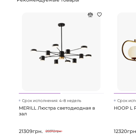
Срок исполнения: 4–8 недель
Срок исп
MERILL Люстра светодиодная в
HOOP L 
зал
21309грн.
12320грн
28372грн.