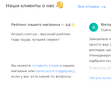
Наши клиенты о нас
Все отзывы
Рейтинг нашего магазина —
Вікт
4.6
В
Оцени
Anzazo.com.ua – высокий рейтинг,
Замовляла л
годы труда, лучший сервис!
просто вау! 
виглядає ще
Менеджери в
підібрати мод
Вы можете
оставить отзыв
о нашем
13 Августа, 2
магазине или
написать в поддержку
,
если у вас есть какие-то вопросы.
Читать полн