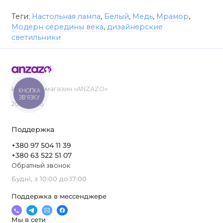
Теги:
Настольная лампа
,
Белый
,
Медь
,
Мрамор
,
Модерн середины века
,
дизайнерские
светильники
Интернет-магазин «ANZAZO»
КНОПКА
ЗВ'ЯЗКУ
2019-2026
Поддержка
+380 97 504 11 39
+380 63 522 51 07
Обратный звонок
Будні, з 10:00 до 17:00
Поддержка в мессенджере
Мы в сети