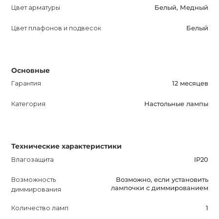
сейчас и преобразите свой интерьер с помощью
Цвет арматуры
Белый, Медный
элегантной и стильной лампы. Благодаря уникальному
сочетанию материалов и привлекательному дизайну,
Цвет плафонов и подвесок
Белый
она достойна вашего внимания. Подчеркните свою
индивидуальность и создайте уютную атмосферу в
вашем доме с TRAVE TABLE LIGHT.
Основные
Гарантия
12 месяцев
Категория
Настольные лампы
Технические характеристики
Влагозащита
IP20
Возможность
Возможно, если установить
лампочки с диммированием
диммирования
Количество ламп
1