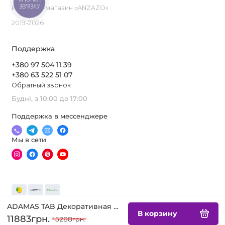
ЗВ'ЯЗКУ
Интернет-магазин «ANZAZO»
2019-2026
Поддержка
+380 97 504 11 39
+380 63 522 51 07
Обратный звонок
Будні, з 10:00 до 17:00
Поддержка в мессенджере
Мы в сети
ADAMAS TAB Декоративная настольная лампа
В корзину
11883грн.
15288грн.