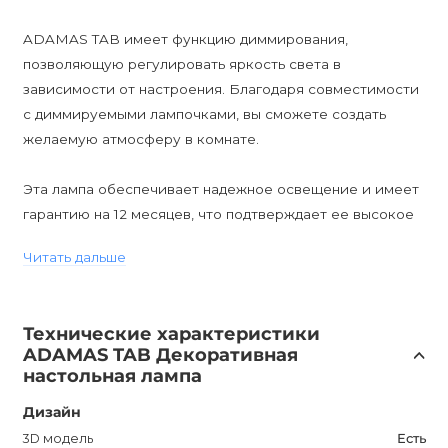
ADAMAS TAB имеет функцию диммирования,
позволяющую регулировать яркость света в
зависимости от настроения. Благодаря совместимости
с диммируемыми лампочками, вы сможете создать
желаемую атмосферу в комнате.
Эта лампа обеспечивает надежное освещение и имеет
гарантию на 12 месяцев, что подтверждает ее высокое
качество и долговечность. Она также имеет
Читать дальше
влагозащиту IP20, что делает ее безопасной для
использования в сухих помещениях.
Технические характеристики
ADAMAS TAB оснащена цоколем E27 и G9, что
ADAMAS TAB Декоративная
позволяет использовать различные типы лампочек. Эта
настольная лампа
настольная лампа станет привлекательным
Дизайн
дополнением к вашему интерьеру, создавая уютную и
функциональную атмосферу в вашем доме.
3D модель
Есть