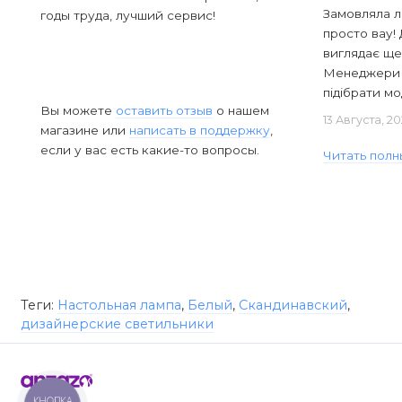
Замовляла л
годы труда, лучший сервис!
просто вау! 
виглядає ще
Менеджери в
підібрати мод
Вы можете
оставить отзыв
о нашем
13 Августа, 2
магазине или
написать в поддержку
,
если у вас есть какие-то вопросы.
Читать полн
Теги:
Настольная лампа
,
Белый
,
Скандинавский
,
дизайнерские светильники
КНОПКА