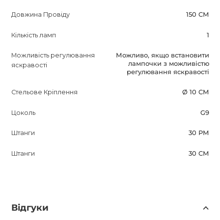
Довжина Провіду
150 СМ
Кількість ламп
1
Можливість регулювання
Можливо, якщо встановити
лампочки з можливістю
яскравості
регулювання яскравості
Стельове Кріплення
Ø 10 СМ
Цоколь
G9
Штанги
30 РМ
Штанги
30 СМ
Відгуки