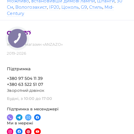
Можливо
,
встановивши димові лампи
,
Штанги
,
30
См
,
Вологозахист
,
IP20
,
Цоколь
,
G9
,
Стиль
,
Mid-
Century
Інтернет-магазин «ANZAZO»
2019-2026
Підтримка
+380 97 504 11 39
+380 63 522 51 07
Зворотний дзвінок
Будні, з 10:00 до 17:00
Підтримка в месенджері
Ми в мережі