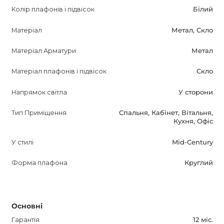
підтверджує його надійність і якість.
Колір плафонів і підвісок
Білий
Підвісний світильник TAG стане прекрасним
Матеріал
Метал, Скло
доповненням до вашого інтер'єру, створюючи
Матеріал Арматури
Метал
атмосферу затишку і стилю. Він надає елегантність і
сучасність вашому дому, роблячи його ще більш
Матеріал плафонів і підвісок
Скло
комфортним і привабливим. Врахуйте всі ключові
характеристики, кольорові варіанти і приміщення, в яких
Напрямок світла
У сторони
світильник може бути використаний. Опишіть, як цей
Тип Приміщення
Спальня, Кабінет, Вітальня,
продукт поліпшить життя покупця і чому він заслуговує
Кухня, Офіс
уваги. Оптимізуйте опис для пошукових систем, зробіть
його інформативним і привабливим для потенційних
У стилі
Mid-Century
покупців. Це критично важливо для успішного
Форма плафона
Круглий
просування товару.
Основні
Гарантія
12 міс.