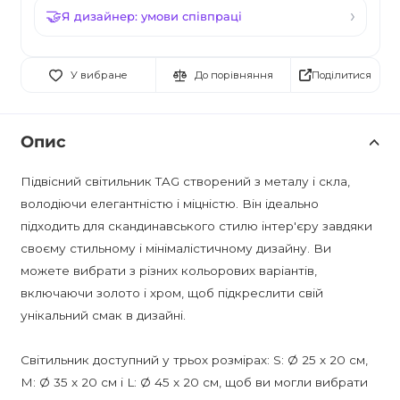
Я дизайнер: умови співпраці
Поділитися
У вибране
До порівняння
Опис
Підвісний світильник TAG створений з металу і скла,
володіючи елегантністю і міцністю. Він ідеально
підходить для скандинавського стилю інтер'єру завдяки
своєму стильному і мінімалістичному дизайну. Ви
можете вибрати з різних кольорових варіантів,
включаючи золото і хром, щоб підкреслити свій
унікальний смак в дизайні.
Світильник доступний у трьох розмірах: S: Ø 25 x 20 см,
M: Ø 35 x 20 см і L: Ø 45 x 20 см, щоб ви могли вибрати