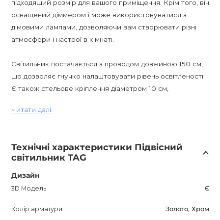
підходящий розмір для вашого приміщення. Крім того, він
оснащений діммером і може використовуватися з
дімовими лампами, дозволяючи вам створювати різні
атмосфери і настрої в кімнаті.
Світильник постачається з проводом довжиною 150 см,
що дозволяє гнучко налаштовувати рівень освітленості.
Є також стельове кріплення діаметром 10 см,
забезпечуюче надійну установку.
Читати далі
TAG є підвісним світильником класу вологостійкості
IP20, що робить його ідеальним вибором для
Технічні характеристики Підвісний
використання в житлових приміщеннях. Він
світильник TAG
використовує цоколь G9, що дозволяє використовувати
різні типи лампочок для загального освітлення або
Дизайн
створення акцентного освітлення.
3D Модель
Є
Колір арматури
Золото, Хром
Світильник має гарантійний термін 12 місяців, що