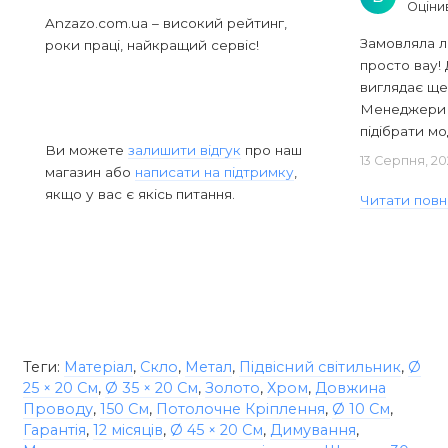
Оціни
Anzazo.com.ua – високий рейтинг,
Замовляла л
роки праці, найкращий сервіс!
просто вау! 
виглядає ще
Менеджери в
підібрати мод
Ви можете
залишити відгук
про наш
13 Серпня, 20
магазин або
написати на підтримку
,
якщо у вас є якісь питання.
Читати повн
Теги:
Матеріал
,
Скло
,
Метал
,
Підвісний світильник
,
Ø
25 × 20 См
,
Ø 35 × 20 См
,
Золото
,
Хром
,
Довжина
Проводу
,
150 См
,
Потолочне Кріплення
,
Ø 10 См
,
Гарантія
,
12 місяців
,
Ø 45 × 20 См
,
Димування
,