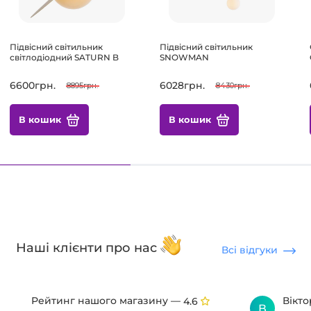
Підвісний світильник
Підвісний світильник
світлодіодний SATURN B
SNOWMAN
6600грн.
6028грн.
8895грн.
8430грн.
В кошик
В кошик
Наші клієнти про нас
Всі відгуки
Рейтинг нашого магазину —
Вікт
4.6
В