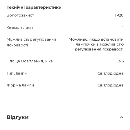
Технічні характеристики
Вологозахист
IP20
Кількість ламп
1
Можливість регулювання
Можливо, якщо встановити
лампочки з можливістю
яскравості
регулювання яскравості
Площа Освітлення, м.кв
3-5
Тип Лампи
Світлодіодна
Форма лампи
Світлодіодна
Відгуки