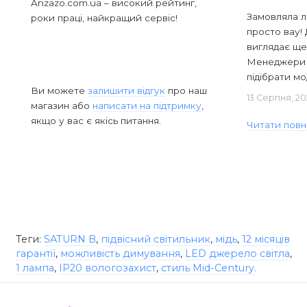
Anzazo.com.ua – високий рейтинг,
Замовляла л
роки праці, найкращий сервіс!
просто вау! 
виглядає ще
Менеджери в
підібрати мод
Ви можете
залишити відгук
про наш
13 Серпня, 20
магазин або
написати на підтримку
,
якщо у вас є якісь питання.
Читати повн
Теги:
SATURN B
,
підвісний світильник
,
мідь
,
12 місяців
гарантії
,
можливість димування
,
LED джерело світла
,
1 лампа
,
IP20 вологозахист
,
стиль Mid-Century.