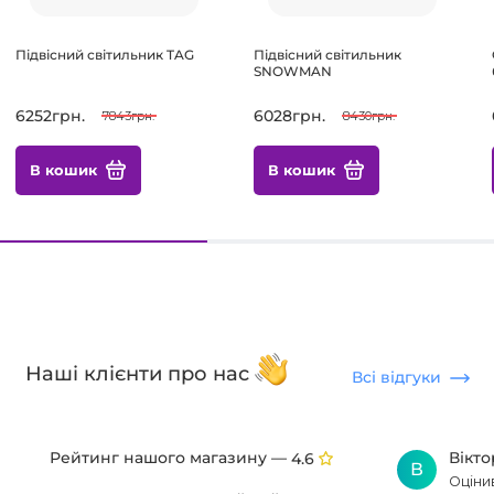
Підвісний світильник TAG
Підвісний світильник
SNOWMAN
6252грн.
6028грн.
7843грн.
8430грн.
В кошик
В кошик
Наші клієнти про нас
Всі відгуки
Рейтинг нашого магазину —
Вікт
4.6
В
Оціни