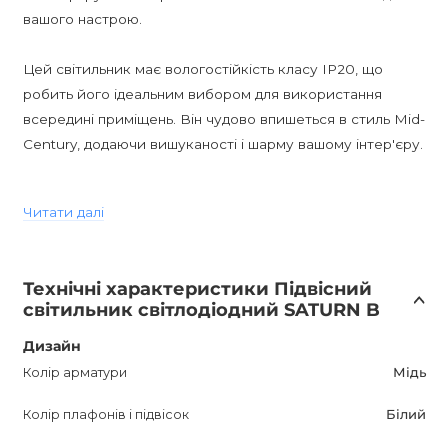
вашого настрою.
Цей світильник має вологостійкість класу IP20, що
робить його ідеальним вибором для використання
всередині приміщень. Він чудово впишеться в стиль Mid-
Century, додаючи вишуканості і шарму вашому інтер'єру.
SATURN B має гарантію на 12 місяців, що гарантує його
Читати далі
високу якість і надійність. Разом з тим, придбавши цей
світильник у нас, ви отримаєте найкращу ціну і
можливість швидкої доставки по всій Україні.
Технічні характеристики Підвісний
світильник світлодіодний SATURN B
Не пропустіть можливість поповнити свій інтер'єр
елегантним і функціональним світильником SATURN B у
Дизайн
мідному кольорі. Покупка цього продукту принесе вам
Колір арматури
Мідь
не тільки радість і покращення візуального вигляду
Колір плафонів і підвісок
Білий
вашого приміщення, але й максимальне задоволення від
його якості та тривалості служби.