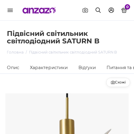
0
Підвісний світильник
світлодіодний SATURN B
Головна
Підвісний світильник світлодіодний SATURN B
Опис
Характеристики
Відгуки
Питання та 
Схожі