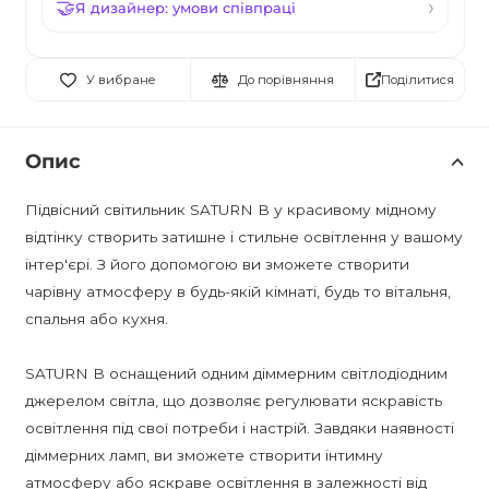
Я дизайнер: умови співпраці
Поділитися
У вибране
До порівняння
Опис
Підвісний світильник SATURN B у красивому мідному
відтінку створить затишне і стильне освітлення у вашому
інтер'єрі. З його допомогою ви зможете створити
чарівну атмосферу в будь-якій кімнаті, будь то вітальня,
спальня або кухня.
SATURN B оснащений одним діммерним світлодіодним
джерелом світла, що дозволяє регулювати яскравість
освітлення під свої потреби і настрій. Завдяки наявності
діммерних ламп, ви зможете створити інтимну
атмосферу або яскраве освітлення в залежності від