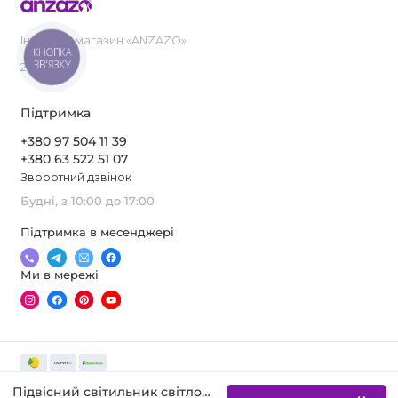
Інтернет-магазин «ANZAZO»
КНОПКА
ЗВ'ЯЗКУ
2019-2026
Підтримка
+380 97 504 11 39
+380 63 522 51 07
Зворотний дзвінок
Будні, з 10:00 до 17:00
Підтримка в месенджері
Ми в мережі
Підвісний світильник світлодіодний SATURN B