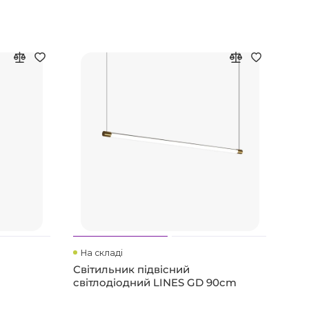
На складі
Ви
Світильник підвісний
STE
світлодіодний LINES GD 90cm