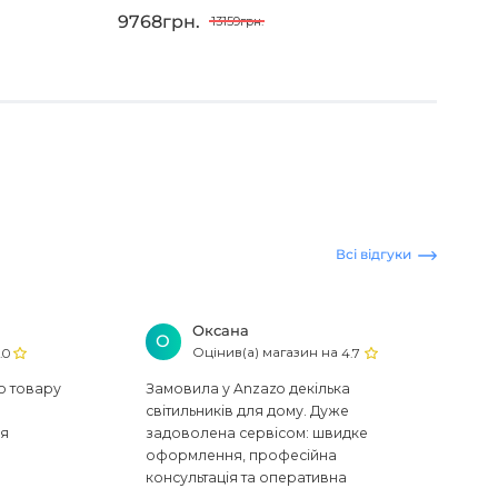
9768грн.
981
13159грн.
Всі відгуки
Оксана
О
Оцінив(а) магазин на
.0
4.7
ю товару
Замовила у Anzazo декілька
світильників для дому. Дуже
ся
задоволена сервісом: швидке
оформлення, професійна
консультація та оперативна