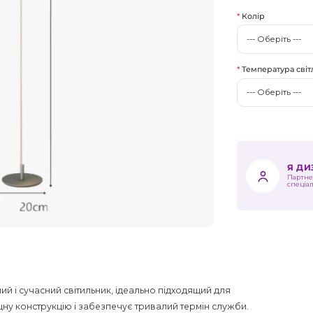
Колір
Температура світ
Я Д
Партне
спеціа
й і сучасний світильник, ідеально підходящий для
іцну конструкцію і забезпечує тривалий термін служби.