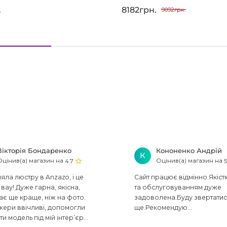
.
8182грн.
9092грн.
Вікторія Бондаренко
Кононенко Андрій
К
Оцінив(а) магазин на
Оцінив(а) магазин на
4.7
5
ла люстру в Anzazo, і це
Сайт працює відмінно.Якіст
вау! Дуже гарна, якісна,
та обслуговуванням дуже
ає ще краще, ніж на фото.
задоволена.Буду звертати
ери ввічливі, допомогли
ще.Рекомендую...
ти модель під мій інтер’єр...