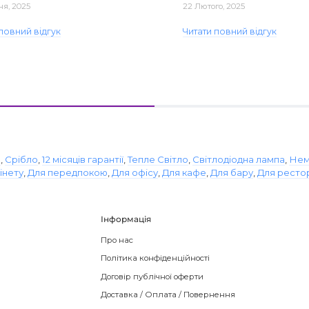
ня, 2025
22 Лютого, 2025
повний відгук
Читати повний відгук
о
,
Срібло
,
12 місяців гарантії
,
Тепле Світло
,
Світлодіодна лампа
,
Нем
інету
,
Для передпокою
,
Для офісу
,
Для кафе
,
Для бару
,
Для ресто
Інформація
Про нас
Політика конфіденційності
Договір публічної оферти
Доставка / Оплата / Повернення