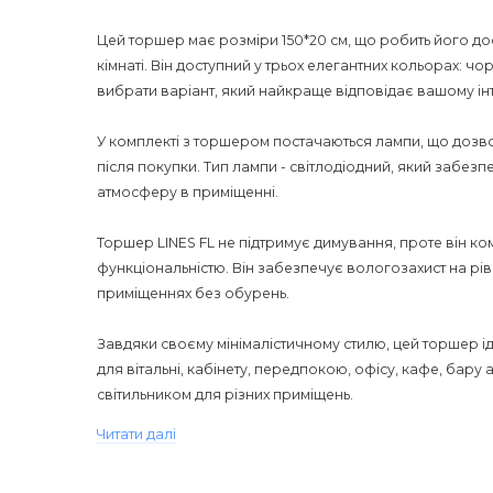
Цей торшер має розміри 150*20 см, що робить його до
кімнаті. Він доступний у трьох елегантних кольорах: ч
вибрати варіант, який найкраще відповідає вашому ін
У комплекті з торшером постачаються лампи, що дозв
після покупки. Тип лампи - світлодіодний, який забез
атмосферу в приміщенні.
Торшер LINES FL не підтримує димування, проте він к
функціональністю. Він забезпечує вологозахист на рів
приміщеннях без обурень.
Завдяки своєму мінімалістичному стилю, цей торшер іде
для вітальні, кабінету, передпокою, офісу, кафе, бар
світильником для різних приміщень.
Читати далі
LINES FL Торшер напольний не тільки забезпечить функ
вашому інтер'єрі. Він створить затишну і комфортну о