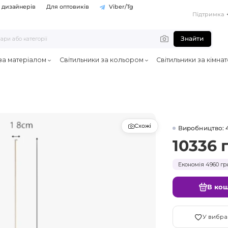
 дизайнерів
Для оптовиків
Viber/Tg
Підтримка
Знайти
 за матеріалом
Світильники за кольором
Світильники за кімна
Схожі
Виробництво: 
10336 
Економія 4960 гр
В ко
У вибра