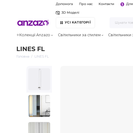
Допомога
Про нас
Контакти
Для
3D Моделі
УСІ КАТЕГОРІЇ
✧Колекції Anzazo
Світильники за стилем
Світильники
LINES FL
Головна
LINES FL