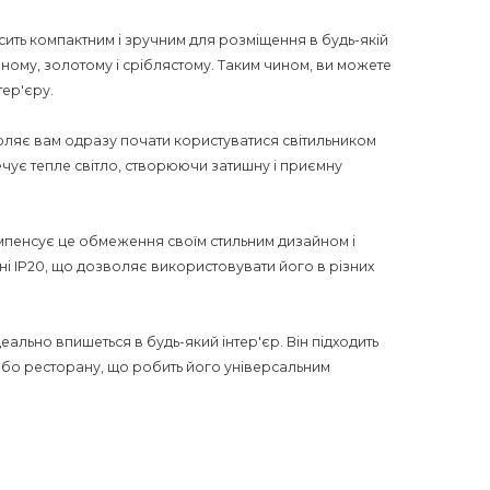
сить компактним і зручним для розміщення в будь-якій
орному, золотому і сріблястому. Таким чином, ви можете
тер'єру.
оляє вам одразу почати користуватися світильником
печує тепле світло, створюючи затишну і приємну
омпенсує це обмеження своїм стильним дизайном і
ні IP20, що дозволяє використовувати його в різних
ально впишеться в будь-який інтер'єр. Він підходить
у або ресторану, що робить його універсальним
ціональне освітлення, але й стане стильним акцентом в
бстановку, підвищивши якість проживання. Крім того,