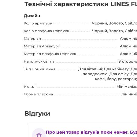
цей торшер має гарантію протягом 12 місяців, що підтве
Технічні характеристики LINES F
Зверніть увагу на LINES FL Торшер напольний в чорно
Дизайн
стильний і сучасний акцент в ваш інтер'єр. Будьте у 
Колір арматури
Чорний, Золото, Срібл
світильника, який не тільки перетворить вашу кімнату
Колір плафонів і підвісок
Чорний, Золото, Срібл
настрою.
Матеріал
Алюміні
Матеріал Арматури
Алюміні
Матеріал плафонів і підвісок
Алюміні
Напрямок світла
У сторон
Тип Приміщення
Для вітальні; Для кабінету; Дл
передпокою; Для офісу; Дл
кафе, бару, ресторан
У стилі
Мінімаліз
Форма плафона
Лінійни
Відгуки
Про цей товар відгуків поки немає. Б