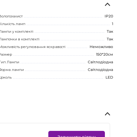
Вологозахист
IP20
Кількість ламп
1
Лампи у комплекті
Так
Лампочки в комплекті
Так
Можливість регулювання яскравості
Неможливо
Размер
150*20см
Тип Лампи
Світлодіодна
Форма лампи
Світлодіодна
Цоколь
LED
Залишити відгук