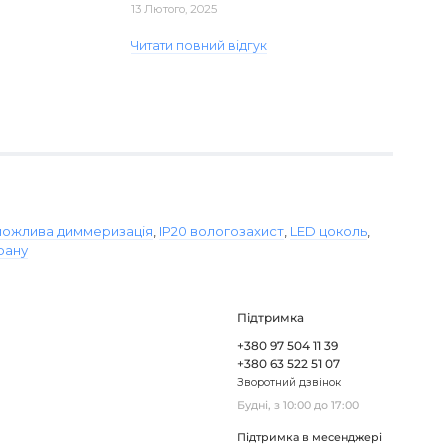
доставка. Один з плафонів, на жаль,
13 Лютого, 2025
виявився пошкодженим, але магаз..
Читати повний відгук
ожлива диммеризація
,
IP20 вологозахист
,
LED цоколь
,
рану
Підтримка
+380 97 504 11 39
+380 63 522 51 07
Зворотний дзвінок
Будні, з 10:00 до 17:00
Підтримка в месенджері