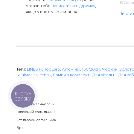
13 Серп
магазин або
написати на підтримку
,
якщо у вас є якісь питання.
Читати 
Теги:
LINES FL Торшер
,
Алюміній
,
150*20см
,
Чорний
,
Золот
Мінімалізм стиль
,
Лампи в комплекті
,
Для вітальні
,
Для каб
КНОПКА
Категорії
ЗВ'ЯЗКУ
Люстри дизайнерські
Підвісний світильник
Стельовий світильник
Бра