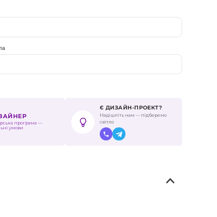
ла
Є ДИЗАЙН-ПРОЕКТ?
Надішліть нам — підберемо
ИЗАЙНЕР
світло
рська програма —
льні умови