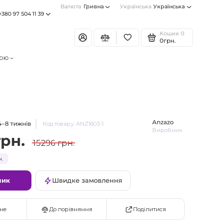
Валюта
Гривна
Українська
Українська
+380 97 504 11 39
Кошик
0
0грн.
тою
Anzazo
4–8 тижнів
Код товару: ANZ1603-1
Виробник
грн.
15296 грн.
н.
шик
Швидке замовлення
Поділитися
не
До порівняння