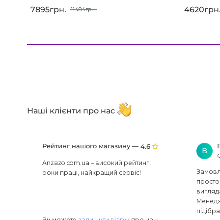
7895грн.
4620грн
11484грн.
Наші клієнти про нас
Рейтинг нашого магазину —
4.6
В
Anzazo.com.ua – високий рейтинг,
Замовля
роки праці, найкращий сервіс!
просто 
вигляд
Менедж
підібра
Ви можете
залишити відгук
про наш