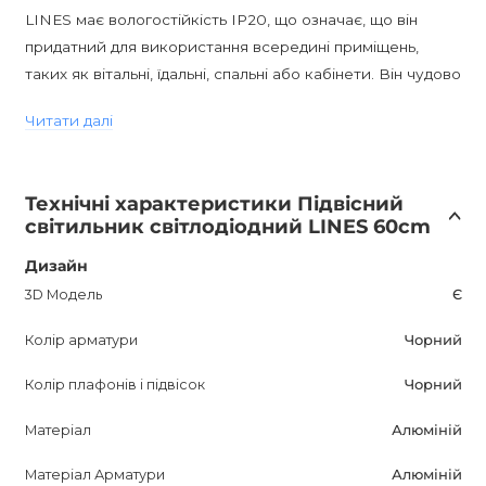
LINES має вологостійкість IP20, що означає, що він
придатний для використання всередині приміщень,
таких як вітальні, їдальні, спальні або кабінети. Він чудово
впишеться в будь-який інтер'єр, підкреслюючи стиль
Читати далі
вашого житла.
Світильник має висоту 150 см і цоколь LED, що
Технічні характеристики Підвісний
забезпечує зручне розташування і дозволяє
світильник світлодіодний LINES 60cm
насолоджуватися яскравим освітленням. Однак, варто
відзначити, що він не підтримує димування.
Дизайн
3D Модель
Є
З LINES ви отримуєте не тільки якісне освітлення, але й
Колір арматури
Чорний
стильний аксесуар, який покращить ваше життя. Він
створить затишок і комфорт у вашому домі, додасть
Колір плафонів і підвісок
Чорний
модний штрих і стане фокусним елементом будь-якого
інтер'єру. Завдяки своїм характеристикам і дизайну,
Матеріал
Алюміній
LINES заслуговує уваги і є відмінним вибором для тих,
Матеріал Арматури
Алюміній
хто цінує сучасний стиль і якість.