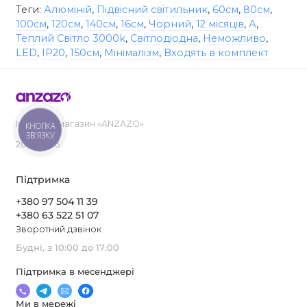
Теги:
Алюміній
,
Підвісний світильник
,
60см
,
80см
,
100см
,
120см
,
140см
,
16см
,
Чорний
,
12 місяців
,
А
,
Теплий Світло 3000k
,
Світлодіодна
,
Неможливо
,
LED
,
IP20
,
150см
,
Мінімалізм
,
Входять в комплект
Інтернет-магазин «ANZAZO»
КНОПКА
ЗВ'ЯЗКУ
2019-2026
Підтримка
+380 97 504 11 39
+380 63 522 51 07
Зворотний дзвінок
Будні, з 10:00 до 17:00
Підтримка в месенджері
Ми в мережі