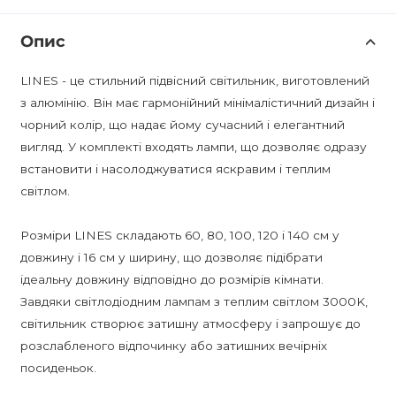
Опис
LINES - це стильний підвісний світильник, виготовлений
з алюмінію. Він має гармонійний мінімалістичний дизайн і
чорний колір, що надає йому сучасний і елегантний
вигляд. У комплекті входять лампи, що дозволяє одразу
встановити і насолоджуватися яскравим і теплим
світлом.
Розміри LINES складають 60, 80, 100, 120 і 140 см у
довжину і 16 см у ширину, що дозволяє підібрати
ідеальну довжину відповідно до розмірів кімнати.
Завдяки світлодіодним лампам з теплим світлом 3000K,
світильник створює затишну атмосферу і запрошує до
розслабленого відпочинку або затишних вечірніх
посиденьок.