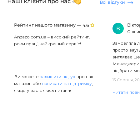
Наші клієнти про нас
Всі відгуки
Рейтинг нашого магазину —
Вікт
4.6
В
Оціни
Anzazo.com.ua – високий рейтинг,
Замовляла л
роки праці, найкращий сервіс!
просто вау! 
виглядає ще
Менеджери в
підібрати мод
Ви можете
залишити відгук
про наш
13 Серпня, 20
магазин або
написати на підтримку
,
якщо у вас є якісь питання.
Читати повн