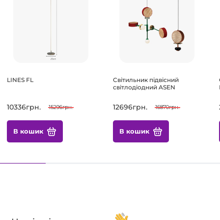
LINES FL
Світильник підвісний
світлодіодний ASEN
10336грн.
12696грн.
15296грн.
16870грн.
В кошик
В кошик