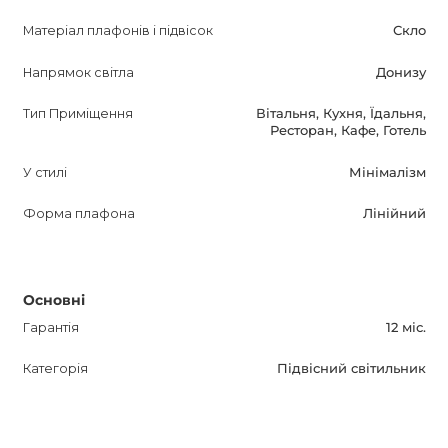
Матеріал плафонів і підвісок
Скло
Не пропустіть можливість придбати LINES - підвісний
світильник, який перетворить ваше житло на затишне
Напрямок світла
Донизу
місце відпочинку і зробить ваш інтер'єр більш
Тип Приміщення
Вітальня, Кухня, Їдальня,
привабливим і стильним. Зверніть увагу на LINES і
Ресторан, Кафе, Готель
насолоджуйтесь його перевагами щодня!
У стилі
Мінімалізм
Форма плафона
Лінійний
Основні
Гарантія
12 міс.
Категорія
Підвісний світильник