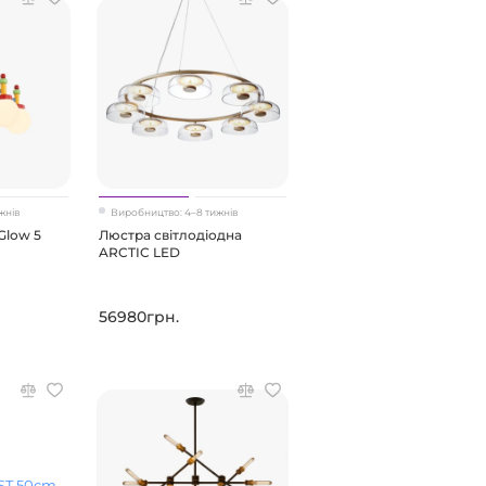
жнів
Виробництво: 4–8 тижнів
Glow 5
Люстра світлодіодна
ARCTIC LED
56980грн.