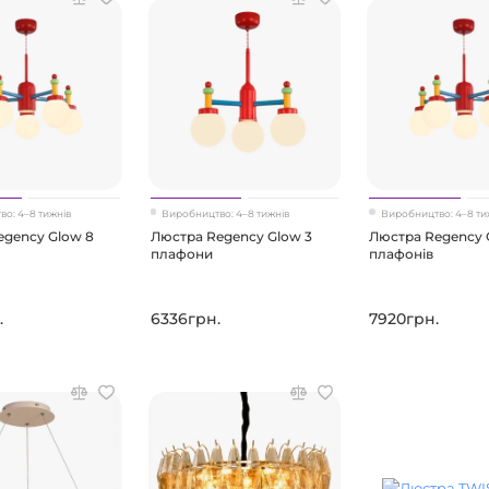
о: 4–8 тижнів
Виробництво: 4–8 тижнів
Виробництво: 4–8 ти
egency Glow 8
Люстра Regency Glow 3
Люстра Regency 
плафони
плафонів
.
6336грн.
7920грн.