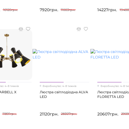
.
7920грн.
14227грн.
10128грн.
11083грн.
19488
о: 4–8 тижнів
Виробництво: 4–8 тижнів
Виробництво: 4–8 ти
ARBELL X
Люстра світлодіодна ALVA
Люстра світлоді
LED
FLORETTA LED
21120грн.
20607грн.
11891грн.
28307грн.
2909