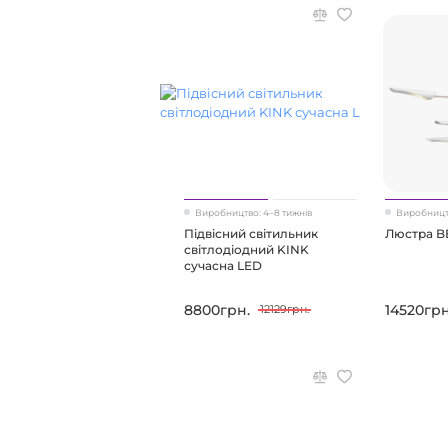
Виробництво: 4–8 тижнів
Виробництв
Підвісний світильник
Люстра 
світлодіодний KINK
сучасна LED
8800грн.
14520грн
12129грн.