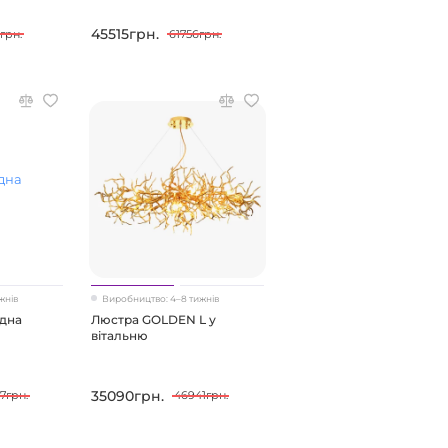
45515грн.
грн.
61756грн.
жнів
Виробництво: 4–8 тижнів
одна
Люстра GOLDEN L у
вітальню
35090грн.
7грн.
46941грн.