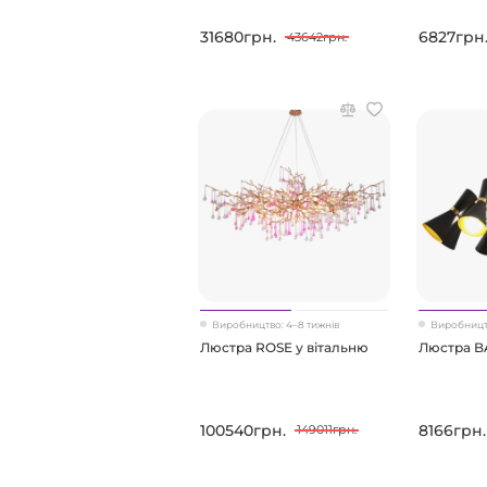
31680грн.
6827грн
43642грн.
Виробництво: 4–8 тижнів
Виробництв
Люстра ROSE у вітальню
Люстра B
100540грн.
8166грн.
149011грн.