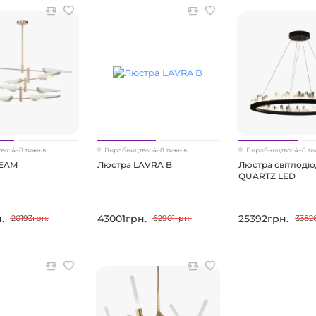
о: 4–8 тижнів
Виробництво: 4–8 тижнів
Виробництво: 4–8 ти
BEAM
Люстра LAVRA B
Люстра світлоді
QUARTZ LED
.
43001грн.
25392грн.
20193грн.
62901грн.
3382