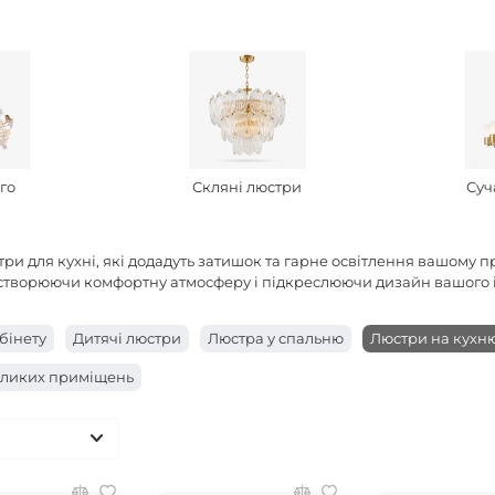
кго
Скляні люстри
Суч
три для кухні, які додадуть затишок та гарне освітлення вашому п
, створюючи комфортну атмосферу і підкреслюючи дизайн вашого і
бінету
Дитячі люстри
Люстра у спальню
Люстри на кухн
еликих приміщень