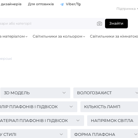
 дизайнерів
Для оптовиків
Viber/Tg
Підтримка
Знайти
а матеріалом
Світильники за кольором
Світильники за кімнатою
ерські
3D МОДЕЛЬ
ВОЛОГОЗАХИСТ
ЛІР ПЛАФОНІВ І ПІДВІСОК
КІЛЬКІСТЬ ЛАМП
АТЕРІАЛ ПЛАФОНІВ І ПІДВІСОК
НАПРЯМОК СВІТЛА
У СТИЛІ
ФОРМА ПЛАФОНА