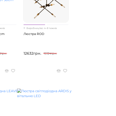
жнів
Виробництво: 4–8 тижнів
0cm
Люстра ROD
12632грн.
8грн.
16124грн.