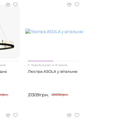
жнів
Виробництво: 4–8 тижнів
одна
Люстра ASOLA у вітальню
21309грн.
6грн.
29015грн.