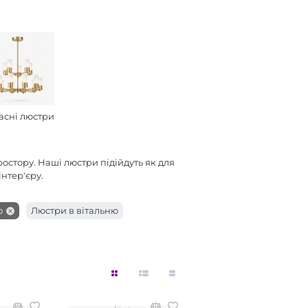
асні люстри
ростору. Наші люстри підійдуть як для
нтер'єру.
ю
Люстри в вітальню