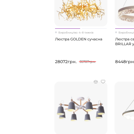
Виробництво: 4–8 тижнів
Виробництв
Люстра GOLDEN сучасна
Люстра св
BRILLAR у
28072грн.
8448грн
35787грн.