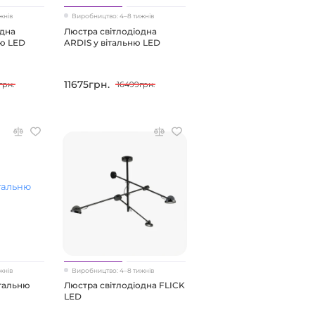
жнів
Виробництво: 4–8 тижнів
одна
Люстра світлодіодна
ню LED
ARDIS у вітальню LED
11675грн.
грн.
16499грн.
жнів
Виробництво: 4–8 тижнів
італьню
Люстра світлодіодна FLICK
LED