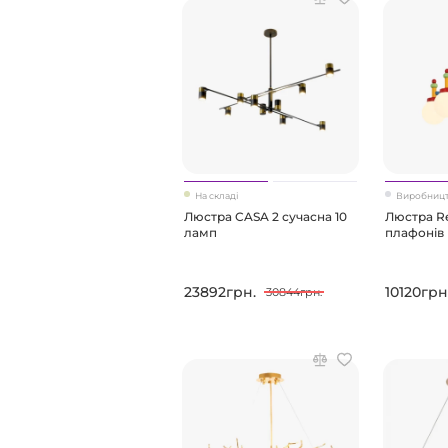
На складі
Виробництв
Люстра CASA 2 сучасна 10
Люстра R
ламп
плафонів
23892грн.
10120грн
30844грн.