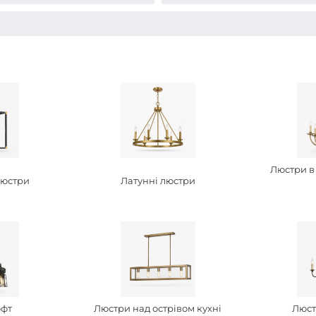
Люстри в
люстри
Латунні люстри
офт
Люстри над острівом кухні
Люст