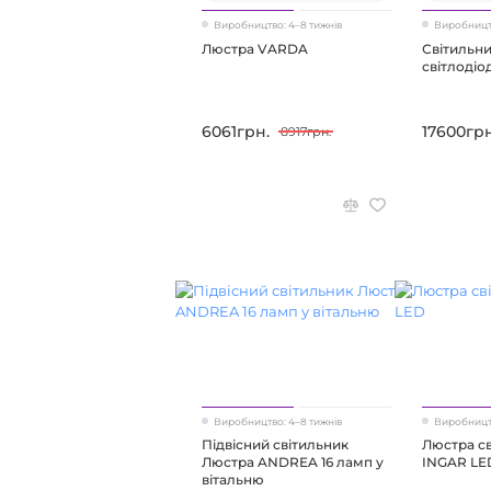
Виробництво: 4–8 тижнів
Виробництв
Люстра VARDA
Світильни
світлоді
6061грн.
17600грн
8917грн.
Виробництво: 4–8 тижнів
Виробництв
Підвісний світильник
Люстра св
Люстра ANDREA 16 ламп у
INGAR LE
вітальню