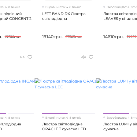
о: 4–8 тижнів
Виробництво: 4–8 тижнів
Виробництво: 4–8 ти
к підвісний
LETT BAND DX Люстра
Люстра світлоді
одний CONCENT 2
світлодіодна
LEAVES у віталь
.
19140грн.
14610грн.
22516грн.
27505грн.
19929
о: 4–8 тижнів
Виробництво: 4–8 тижнів
Виробництво: 4–8 ти
ітлодіодна
Люстра світлодіодна
Люстра LUMI у в
D
ORACLE T сучасна LED
сучасна