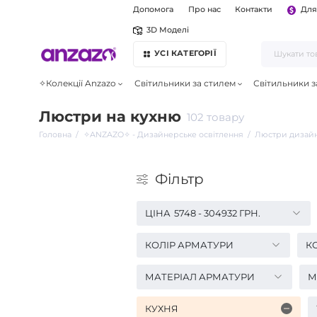
Допомога
Про нас
Контакти
Для
3D Моделі
УСІ КАТЕГОРІЇ
✧Колекції Anzazo
Світильники за стилем
Світильники з
Люстри на кухню
102 товару
Головна
✧ANZAZO✧ - Дизайнерське освітлення
Люстри дизайн
Фiльтр
ЦІНА
5748
-
304932
ГРН.
КОЛІР АРМАТУРИ
КО
МАТЕРІАЛ АРМАТУРИ
М
КУХНЯ