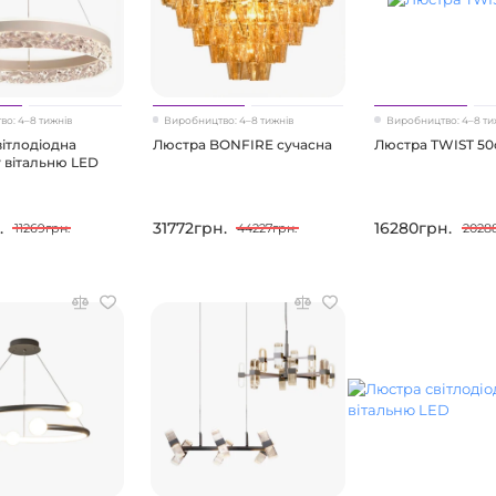
о: 4–8 тижнів
Виробництво: 4–8 тижнів
Виробництво: 4–8 ти
ітлодіодна
Люстра BONFIRE сучасна
Люстра TWIST 5
 вітальню LED
.
31772грн.
16280грн.
11269грн.
44227грн.
2028