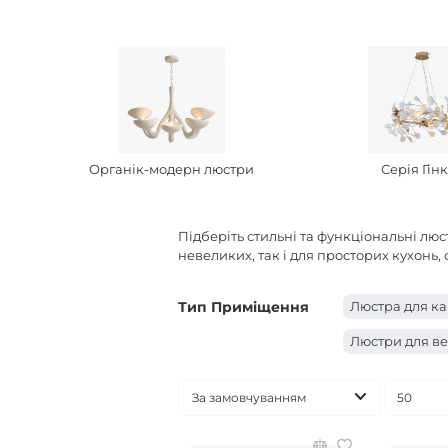
Органік-модерн люстри
Серія Гін
Підберіть стильні та функціональні люс
невеликих, так і для просторих кухонь
Тип Приміщення
Люстра для ка
Люстри для в