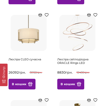
Люстра CLEO сучасна
Люстра світлодіодна
ORACLE Rings LED
Фільтр
26092грн.
8830грн.
38122грн.
12488грн.
В кошик
В кошик