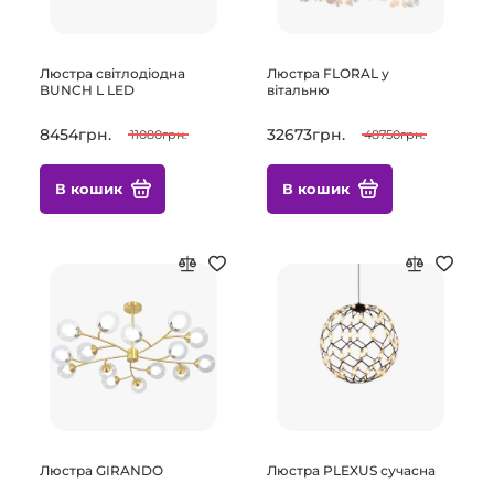
Люстра світлодіодна
Люстра FLORAL у
BUNCH L LED
вітальню
8454грн.
32673грн.
11080грн.
48750грн.
В кошик
В кошик
Люстра GIRANDO
Люстра PLEXUS сучасна