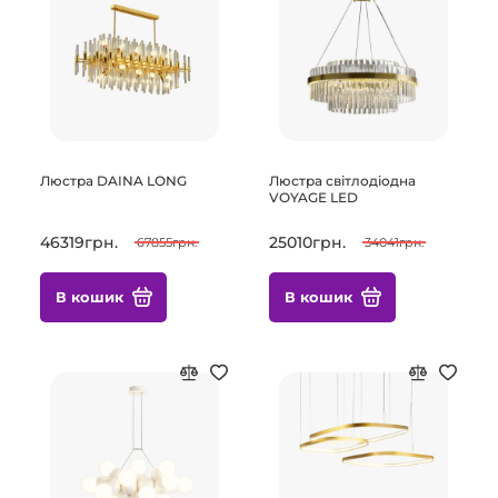
Люстра DAINA LONG
Люстра світлодіодна
VOYAGE LED
46319грн.
25010грн.
67855грн.
34041грн.
В кошик
В кошик