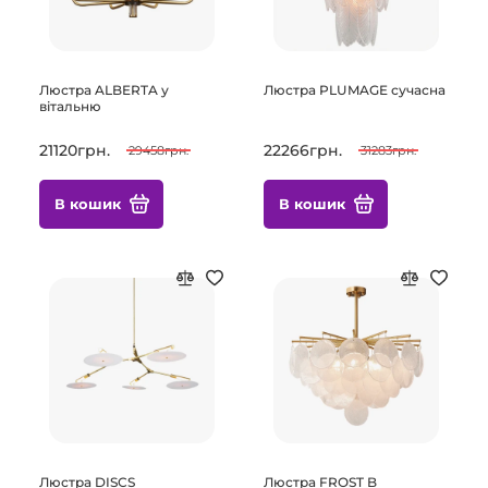
Люстра ALBERTA у
Люстра PLUMAGE сучасна
вітальню
21120грн.
22266грн.
29458грн.
31283грн.
В кошик
В кошик
Люстра DISCS
Люстра FROST B