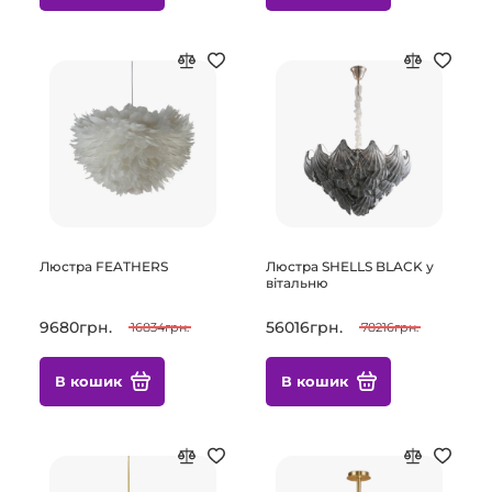
Люстра FEATHERS
Люстра SHELLS BLACK у
вітальню
9680грн.
56016грн.
16834грн.
78216грн.
В кошик
В кошик