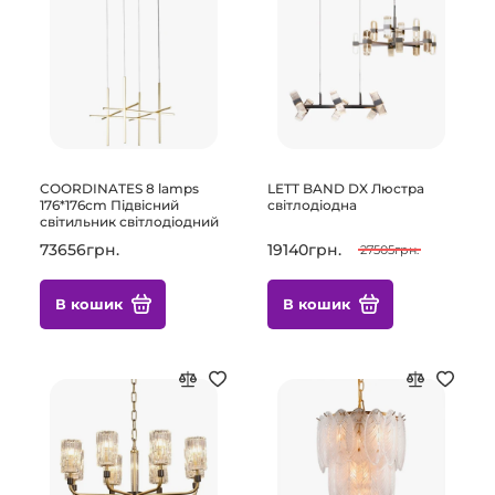
COORDINATES 8 lamps
LETT BAND DX Люстра
176*176cm Підвісний
світлодіодна
світильник світлодіодний
73656грн.
19140грн.
27505грн.
В кошик
В кошик