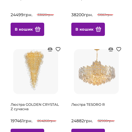
24499грн.
38200грн.
33820грн.
51861грн.
В кошик
В кошик
Люстра GOLDEN CRYSTAL
Люстра TESORO R
Z сучасна
197461грн.
24882грн.
264268грн.
32980грн.