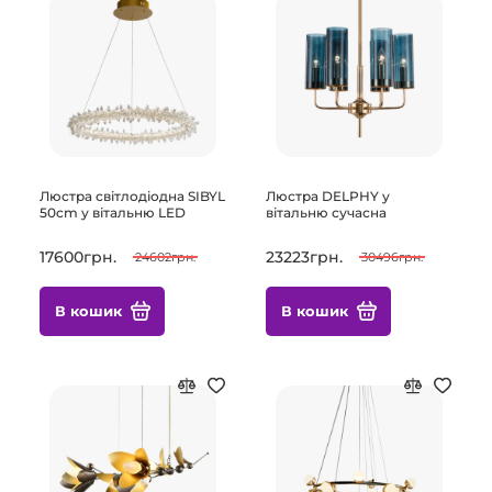
Люстра світлодіодна SIBYL
Люстра DELPHY у
50cm у вітальню LED
вітальню сучасна
17600грн.
23223грн.
24602грн.
30496грн.
В кошик
В кошик