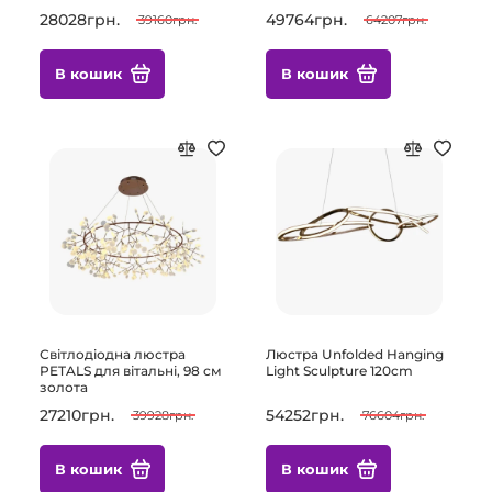
28028грн.
49764грн.
39160грн.
64207грн.
В кошик
В кошик
Світлодіодна люстра
Люстра Unfolded Hanging
PETALS для вітальні, 98 см
Light Sculpture 120cm
золота
27210грн.
54252грн.
39928грн.
76604грн.
В кошик
В кошик