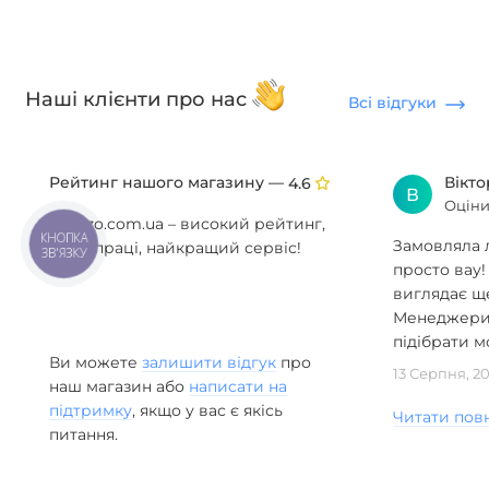
Наші клієнти про нас
Всі відгуки
Рейтинг нашого магазину —
Вікт
4.6
В
Оціни
Anzazo.com.ua – високий рейтинг,
Замовляла л
КНОПКА
роки праці, найкращий сервіс!
ЗВ'ЯЗКУ
просто вау!
виглядає ще
Менеджери 
підібрати мо
Ви можете
залишити відгук
про
13 Серпня, 2
наш магазин або
написати на
підтримку
, якщо у вас є якісь
Читати пов
питання.