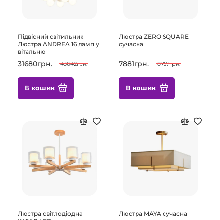
Підвісний світильник
Люстра ZERO SQUARE
Люстра ANDREA 16 ламп у
сучасна
вітальню
31680грн.
7881грн.
43642грн.
8757грн.
В кошик
В кошик
Люстра світлодіодна
Люстра MAYA сучасна