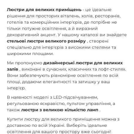
Люстри для великих приміщень
- це ідеальне
рішення для просторих віталень, холів, ресторанів,
готелів та комерційних інтер'єрів, де потрібне не
тільки потужне освітлення, а й виразний
декоративний акцент. У нашому каталозі ви знайдете
стельові люстри великого розміру
, створені
спеціально для інтер'єрів з високими стелями та
широкими площами.
Ми пропонуємо
дизайнерські люстри для великих
залів
, виконані в сучасних, класичних та лофт-стилях.
Вони забезпечують рівномірне освітлення по всій
площі, додаючи елегантності та затишку у ваш
інтер'єр.
В наявності моделі з LED-підсвічуванням,
регульованою яскравістю, пультом управління, а
також
люстри з великою кількістю ламп
.
Купити люстру для великого приміщення можна з
доставкою по всій Україні. Виберіть ідеальне
освітлення для вашого простору вже сьогодні!