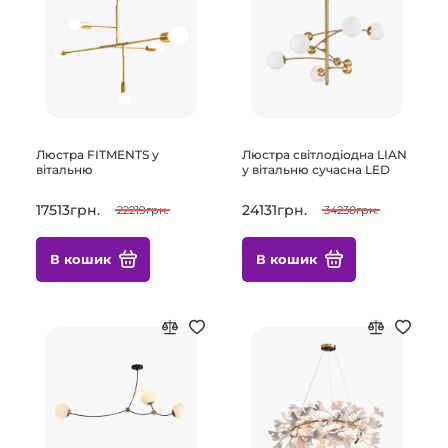
Люстра FITMENTS у
Люстра світлодіодна LIAN
вітальню
у вітальню сучасна LED
17513грн.
24131грн.
22219грн.
34230грн.
В кошик
В кошик