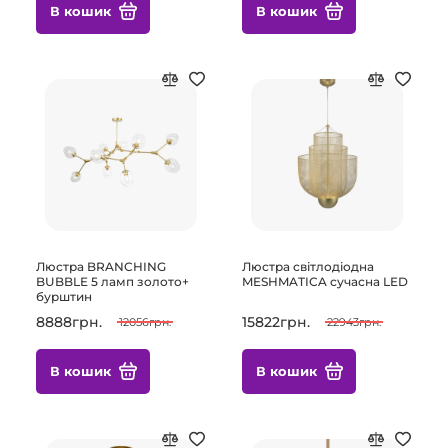
В кошик
В кошик
Люстра BRANCHING
Люстра світлодіодна
BUBBLE 5 ламп золото+
MESHMATICA сучасна LED
бурштин
8888грн.
15822грн.
12056грн.
22943грн.
В кошик
В кошик