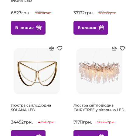
INGAR LED
6827грн.
37132грн.
10128грн.
53945грн.
В кошик
В кошик
Люстра світлодіодна
Люстра світлодіодна
SOLANA LED
FAIRYTREE у вітальню LED
34452грн.
71711грн.
47328грн.
90667грн.