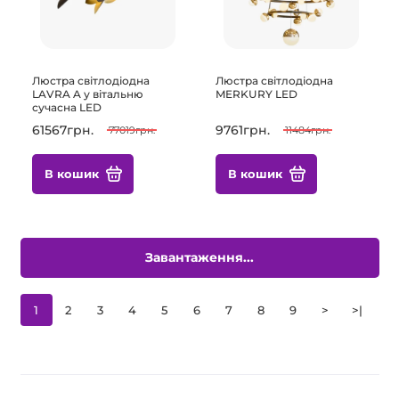
Люстра світлодіодна
Люстра світлодіодна
LAVRA A у вітальню
MERKURY LED
сучасна LED
61567грн.
9761грн.
77019грн.
11484грн.
В кошик
В кошик
Завантаження...
1
2
3
4
5
6
7
8
9
>
>|