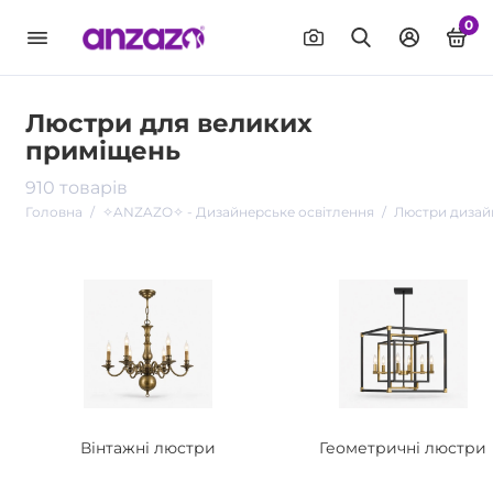
0
Люстри для великих
приміщень
910 товарів
Головна
✧ANZAZO✧ - Дизайнерське освітлення
Люстри дизай
Вінтажні люстри
Геометричні люстри