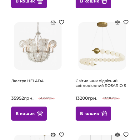
В кошик
В кошик
Люстра HELADA
Світильник підвісний
світлодіодний ROSARIO S
35952грн.
13200грн.
51361грн.
18296грн.
В кошик
В кошик