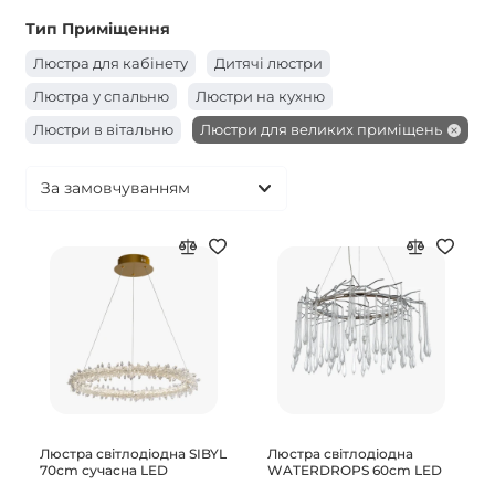
Тип Приміщення
Люстра для кабінету
Дитячі люстри
Люстра у спальню
Люстри на кухню
Люстри в вітальню
Люстри для великих приміщень
Люстра світлодіодна SIBYL
Люстра світлодіодна
70сm сучасна LED
WATERDROPS 60cm LED