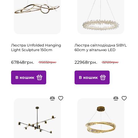
Люстра Unfolded Hanging
Люстра світлодіодна SIBYL
Light Sculpture 150cm
60cm у вітальню LED
67848грн.
22968грн.
95832грн.
32120грн.
В кошик
В кошик