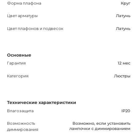
Форма плафона
Круг
вашего интерьера, но и инвестиция в улучшение вашей
жизни. Она создаст приятную и уютную атмосферу в
Цвет арматуры
Латунь
вашей комнате и станет настоящим центром внимания.
Будьте в центре вихря элегантности и стиля с люстрой
Цвет плафонов и подвесок
Латунь
TORNADO!
Основные
Гарантия
12 мес
Категория
Люстры
Технические характеристики
Влагозащита
IP20
Возможность
Возможно, если установить
лампочки с диммированием
диммирования