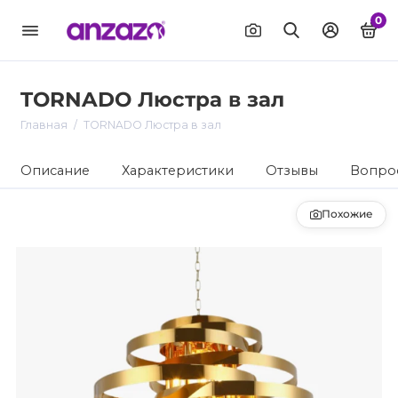
0
TORNADO Люстра в зал
Главная
TORNADO Люстра в зал
Описание
Характеристики
Отзывы
Вопрос
Похожие