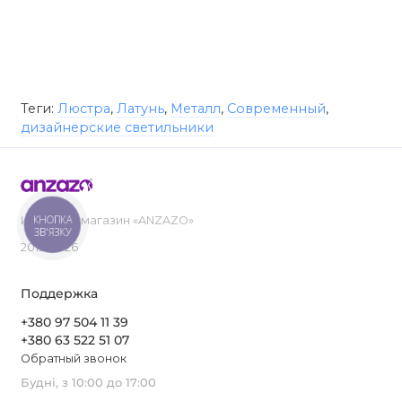
Теги:
Люстра
,
Латунь
,
Металл
,
Современный
,
дизайнерские светильники
КНОПКА
Интернет-магазин «ANZAZO»
ЗВ'ЯЗКУ
2019-2026
Поддержка
+380 97 504 11 39
+380 63 522 51 07
Обратный звонок
Будні, з 10:00 до 17:00