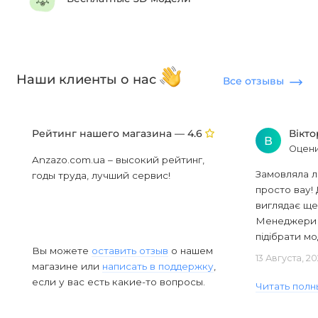
Наши клиенты о нас
Все отзывы
Рейтинг нашего магазина —
Вікт
4.6
В
Оцени
Anzazo.com.ua – высокий рейтинг,
Замовляла л
годы труда, лучший сервис!
просто вау! 
виглядає ще
Менеджери в
підібрати мод
Вы можете
оставить отзыв
о нашем
13 Августа, 2
магазине или
написать в поддержку
,
если у вас есть какие-то вопросы.
Читать полн