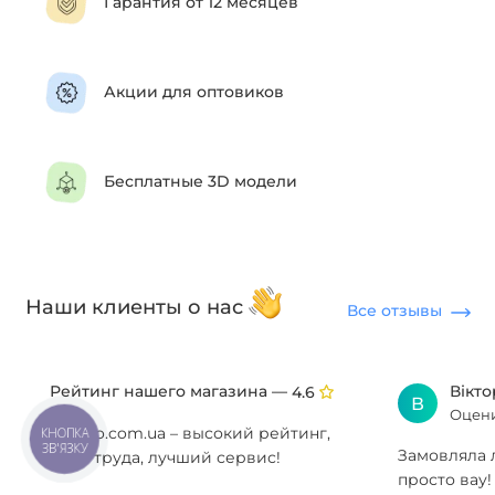
Гарантия от 12 месяцев
Акции для оптовиков
Бесплатные 3D модели
Наши клиенты о нас
Все отзывы
Рейтинг нашего магазина —
Вікт
4.6
В
Оцени
Anzazo.com.ua – высокий рейтинг,
Замовляла л
годы труда, лучший сервис!
просто вау!