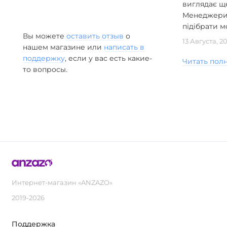
виглядає ще
Менеджери 
підібрати мо
Вы можете
оставить отзыв
о
13 Августа, 2
нашем магазине или
написать в
поддержку
, если у вас есть какие-
Читать пол
то вопросы.
Интернет-магазин «ANZAZO»
2019-2026
Поддержка