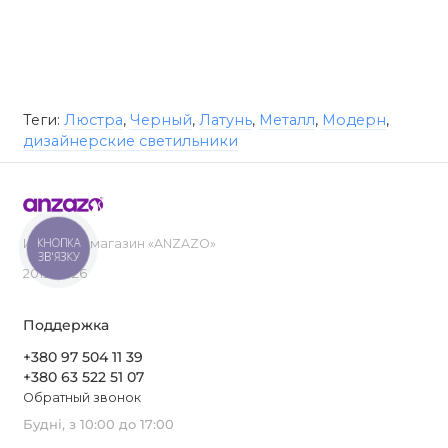
Теги:
Люстра
,
Черный
,
Латунь
,
Металл
,
Модерн
,
дизайнерские светильники
КНОПКА
Интернет-магазин «ANZAZO»
ЗВ'ЯЗКУ
2019-2026
Поддержка
+380 97 504 11 39
+380 63 522 51 07
Обратный звонок
Будні, з 10:00 до 17:00