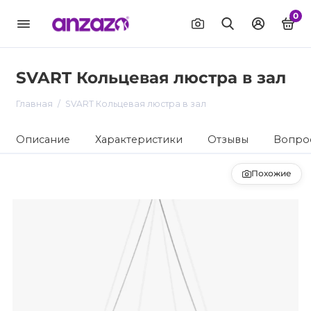
0
SVART Кольцевая люстра в зал
Главная
SVART Кольцевая люстра в зал
Описание
Характеристики
Отзывы
Вопрос
Похожие