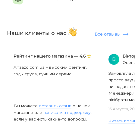
Наши клиенты о нас
Все отзывы
Рейтинг нашего магазина —
Вікт
4.6
В
Оцени
Anzazo.com.ua – высокий рейтинг,
Замовляла л
годы труда, лучший сервис!
просто вау! 
виглядає ще
Менеджери в
підібрати мод
Вы можете
оставить отзыв
о нашем
13 Августа, 2
магазине или
написать в поддержку
,
если у вас есть какие-то вопросы.
Читать полн