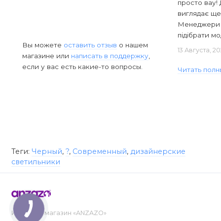
просто вау! 
виглядає ще
Менеджери в
підібрати мод
Вы можете
оставить отзыв
о нашем
13 Августа, 2
магазине или
написать в поддержку
,
если у вас есть какие-то вопросы.
Читать полн
Теги:
Черный
,
?
,
Современный
,
дизайнерские
светильники
Интернет-магазин «ANZAZO»