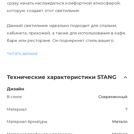
сразу начать наслаждаться комфортной атмосферой,
которую создает этот светильник.
Данный светильник идеально подходит для спальни,
кабинета, прихожей, а также для использования в кафе,
баре или ресторане. Он подчеркнет стиль вашего
интерьера и придаст ему особый шарм.
Читать дальше
STANG имеет влагозащиту IP20, что делает его
подходящим для сухих помещений. Он поставляется с
Технические характеристики STANG
гарантией на 12 месяцев, что говорит о его надежности
и качестве.
Дизайн
В стиле
Современный
Цена указана за версию "S", но вы всегда можете
уточнить информацию о других моделях у менеджеров
Материал
?
магазина. STANG - это продукт, который будет
Материал Арматуры
Металл
прекрасным дополнением к вашему интерьеру, придаст
ему стиль и комфорт, и обеспечит яркое и