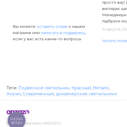
просто вау! 
виглядає ще
Менеджери в
підібрати мод
Вы можете
оставить отзыв
о нашем
13 Августа, 2
магазине или
написать в поддержку
,
если у вас есть какие-то вопросы.
Читать полн
Теги:
Подвесной светильник
,
Красный
,
Металл
,
Акрил
,
Современный
,
дизайнерские светильники
КНОПКА
ЗВ'ЯЗКУ
Интернет-магазин «ANZAZO»