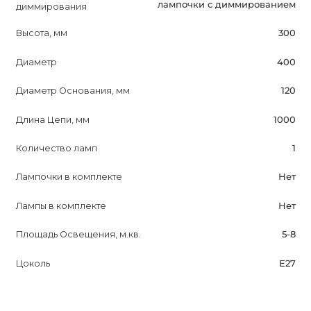
индивидуальности. Не упустите возможность
лампочки с диммированием
диммирования
приобрести этот продукт и преобразить свое
Высота, мм
300
пространство. Вы заслуживаете только лучшее.
Диаметр
400
Диаметр Основания, мм
120
Длина Цепи, мм
1000
Количество ламп
1
Лампочки в комплекте
Нет
Лампы в комплекте
Нет
Площадь Освещения, м.кв.
5-8
Цоколь
E27