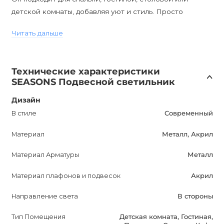
детской комнаты, добавляя уют и стиль. Просто
устанавливайте его на нужной высоте с помощью
Читать дальше
длинной цепи, включайте свет и наслаждайтесь
приятной атмосферой.
Технические характеристики
SEASONS также обладает возможностью
SEASONS Подвесной светильник
диммирования, что позволяет вам создавать разные
настроения и контролировать яркость освещения.
Дизайн
Просто установите диммируемые лампы и регулируйте
В стиле
Современный
свет по своему усмотрению.
Материал
Металл, Акрил
Светильник имеет степень защиты IP20, что означает,
Материал Арматуры
Металл
что он защищен от пыли и других мелких частиц. Это
делает его идеальным для использования внутри
Материал плафонов и подвесок
Акрил
помещений.
Направление света
В стороны
Несмотря на то, что лампочки не входят в комплект,
Тип Помещения
Детская комната, Гостиная,
можно использовать лампу с цоколем E27, которую