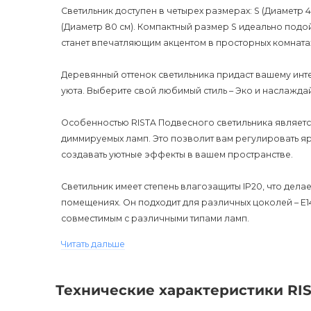
Светильник доступен в четырех размерах: S (Диаметр 40 
(Диаметр 80 см). Компактный размер S идеально подо
станет впечатляющим акцентом в просторных комната
Деревянный оттенок светильника придаст вашему инт
уюта. Выберите свой любимый стиль – Эко и наслажда
Особенностью RISTA Подвесного светильника являет
диммируемых ламп. Это позволит вам регулировать яр
создавать уютные эффекты в вашем пространстве.
Светильник имеет степень влагозащиты IP20, что дела
помещениях. Он подходит для различных цоколей – E14
совместимым с различными типами ламп.
Читать дальше
Наш подвесной светильник RISTA – это не только пре
решение для вашего освещения. Он преобразит ваше
подчеркнет ваш индивидуальный стиль.
Технические характеристики RI