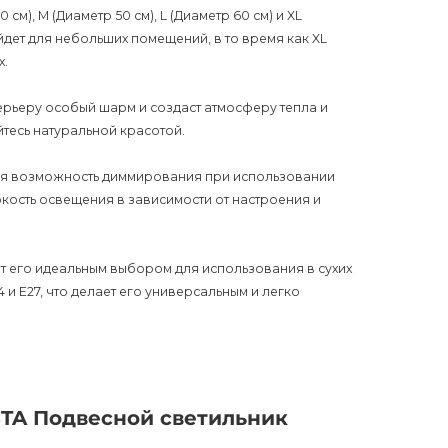
см), M (Диаметр 50 см), L (Диаметр 60 см) и XL
йдет для небольших помещений, в то время как XL
х.
ерьеру особый шарм и создаст атмосферу тепла и
йтесь натуральной красотой.
ся возможность диммирования при использовании
кость освещения в зависимости от настроения и
ет его идеальным выбором для использования в сухих
 и Е27, что делает его универсальным и легко
красный элемент декора, но и функциональное
 помещение, создаст уютную атмосферу и
STA Подвесной светильник