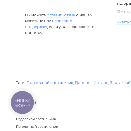
підібра
13 Авгус
Вы можете
оставить отзыв
о нашем
магазине или
написать в
Читать
поддержку
, если у вас есть какие-то
вопросы.
Теги:
Подвесной светильник
,
Дерево
,
Металл
,
Эко
,
дизай
КНОПКА
Категории
ЗВ'ЯЗКУ
Люстра
Подвесной светильник
Потолочный светильник