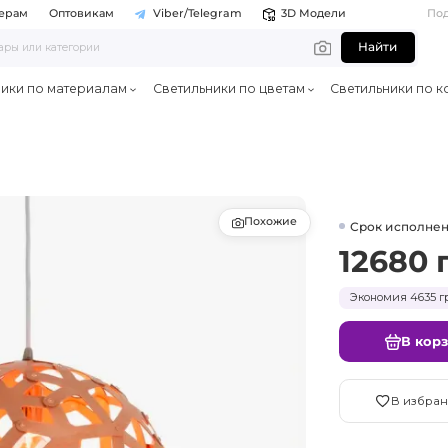
ерам
Оптовикам
Viber/Telegram
3D Модели
По
Найти
ники по материалам
Светильники по цветам
Светильники по к
Похожие
Срок исполнен
12680 
Экономия 4635 гр
В кор
В избран