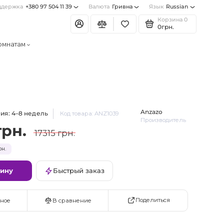
ддержка
+380 97 504 11 39
Валюта
Гривна
Язык
Russian
Корзина
0
0грн.
омнатам
Anzazo
ия: 4–8 недель
Код товара: ANZ1039
Производитель
грн.
17315 грн.
н.
зину
Быстрый заказ
Поделиться
ное
В сравнение