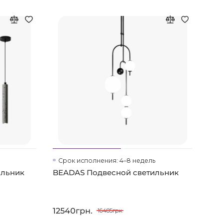
Срок исполнения: 4–8 недель
Ср
ильник
BEADAS Подвесной светильник
GIR
12540грн.
114
16485грн.