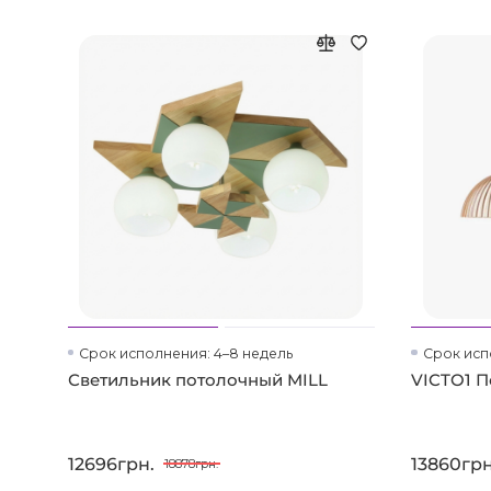
Срок исполнения: 4–8 недель
Срок исп
Светильник потолочный MILL
VICTO1 П
12696грн.
13860грн
18878грн.