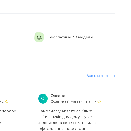
Бесплатные 3D модели
Все отзывы
Оксана
О
Оценил(а) магазин на
5.0
4.7
ю товару
Замовила у Anzazo декілька
світильників для дому. Дуже
ся
задоволена сервісом: швидке
оформлення, професійна