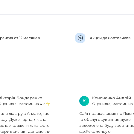
рантия от 12 месяцев
Акции для оптовиков
Вікторія Бондаренко
Кононенко Андрій
К
Оценил(а) магазин на
Оценил(а) магазин на
4.7
ла люстру в Anzazo, і це
Сайт працює відмінно.Якіст
вау! Дуже гарна, якісна,
та обслуговуванням дуже
ає ще краще, ніж на фото.
задоволена.Буду звертати
ери ввічливі, допомогли
ще.Рекомендую...