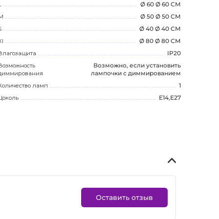
L
Ø 60 Ø 60 СМ
M
Ø 50 Ø 50 СМ
S
Ø 40 Ø 40 СМ
Xl
Ø 80 Ø 80 СМ
Влагозащита
IP20
Возможность
Возможно, если установить
диммирования
лампочки с диммированием
Количество ламп
1
Цоколь
E14,Е27
Оставить отзыв