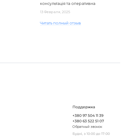
консультація та оперативна
доставка. Один з плафонів, на жаль,
13 Февраля, 2025
виявився пошкодженим, але магаз..
Читать полный отзыв
Поддержка
+380 97 504 11 39
+380 63 522 51 07
Обратный звонок
Будні, з 10:00 до 17:00