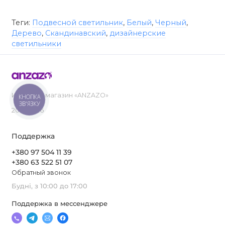
Теги:
Подвесной светильник
,
Белый
,
Черный
,
Дерево
,
Скандинавский
,
дизайнерские
светильники
Интернет-магазин «ANZAZO»
КНОПКА
ЗВ'ЯЗКУ
2019-2026
Поддержка
+380 97 504 11 39
+380 63 522 51 07
Обратный звонок
Будні, з 10:00 до 17:00
Поддержка в мессенджере