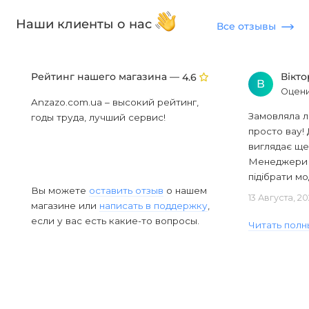
Наши клиенты о нас
Все отзывы
Рейтинг нашего магазина —
Вікт
4.6
В
Оцени
Anzazo.com.ua – высокий рейтинг,
Замовляла л
годы труда, лучший сервис!
просто вау! 
виглядає ще
Менеджери в
підібрати мод
Вы можете
оставить отзыв
о нашем
13 Августа, 2
магазине или
написать в поддержку
,
если у вас есть какие-то вопросы.
Читать полн