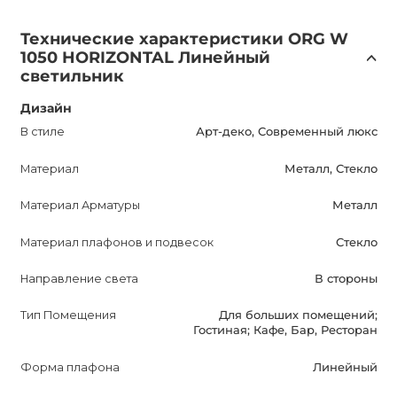
идеальным для использования в сухих помещениях.
Технические характеристики ORG W
1050 HORIZONTAL Линейный
Покупка ORG W 1050 HORIZONTAL подвесного
светильник
светильника принесет немало преимуществ. Он станет
Дизайн
прекрасным дополнением вашего интерьера, придавая
ему шик и элегантность. Вы сможете создать уютную и
В стиле
Арт-деко, Современный люкс
комфортную атмосферу в вашем доме или заведении.
Материал
Металл, Стекло
Благодаря его энергоэффективности, вы сможете
значительно снизить расходы на электричество.
Материал Арматуры
Металл
Гарантия на светильник составляет 12 месяцев, что
Материал плафонов и подвесок
Стекло
демонстрирует высокое качество и надежность
изделия.
Направление света
В стороны
Подвесной светильник ORG W 1050 HORIZONTAL в
Тип Помещения
Для больших помещений;
Гостиная; Кафе, Бар, Ресторан
матовом золотистом цвете – идеальный выбор для тех,
кто ценит качество, стиль и функциональность.
Форма плафона
Линейный
Приобретите его сейчас и создайте уникальную