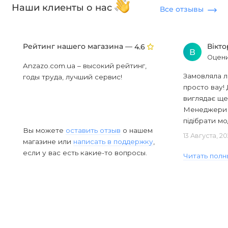
Наши клиенты о нас
Все отзывы
Рейтинг нашего магазина —
Вікт
4.6
В
Оцени
Anzazo.com.ua – высокий рейтинг,
Замовляла л
годы труда, лучший сервис!
просто вау! 
виглядає ще
Менеджери в
підібрати мод
Вы можете
оставить отзыв
о нашем
13 Августа, 2
магазине или
написать в поддержку
,
если у вас есть какие-то вопросы.
Читать полн