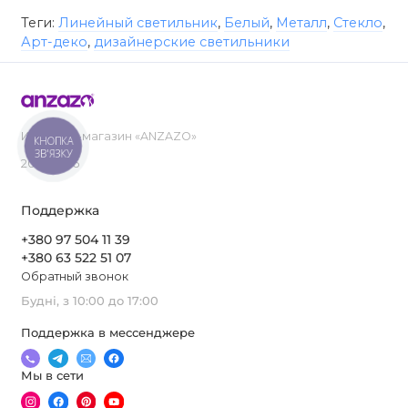
Теги:
Линейный светильник
,
Белый
,
Металл
,
Стекло
,
Арт-деко
,
дизайнерские светильники
Интернет-магазин «ANZAZO»
КНОПКА
ЗВ'ЯЗКУ
2019-2026
Поддержка
+380 97 504 11 39
+380 63 522 51 07
Обратный звонок
Будні, з 10:00 до 17:00
Поддержка в мессенджере
Мы в сети