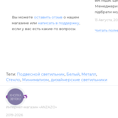
виглядає ще
Менеджери в
підібрати мод
Вы можете
оставить отзыв
о нашем
13 Августа, 2
магазине или
написать в поддержку
,
если у вас есть какие-то вопросы.
Читать полн
Теги:
Подвесной светильник
,
Белый
,
Металл
,
Стекло
,
Минимализм
,
дизайнерские светильники
КНОПКА
ЗВ'ЯЗКУ
Интернет-магазин «ANZAZO»
2019-2026