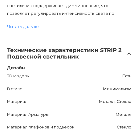
светильник поддерживает диммирование, что
позволяет регулировать интенсивность света по
вашему усмотрению, установив диммируемые лампы.
Читать дальше
Светильник имеет степень защиты IP20, что означает
его влагозащищенность, позволяя использовать его
Технические характеристики STRIP 2
только внутри помещений. Цоколь G4 обеспечивает
Подвесной светильник
удобство установки ламп.
Дизайн
STRIP 2 вписывается в стиль минимализма, что делает
3D модель
Есть
его идеальным выбором для современных интерьеров.
В стиле
Минимализм
Этот подвесной светильник можно установить в
гостиной, спальне, кухне, офисе или любом другом
Материал
Металл, Стекло
помещении, чтобы создать особую атмосферу и
подчеркнуть стиль вашего интерьера.
Материал Арматуры
Металл
Материал плафонов и подвесок
Стекло
Купить STRIP 2 в Украине можно только в интернет-
магазине AnzAzo. Мы предлагаем доставку по всей