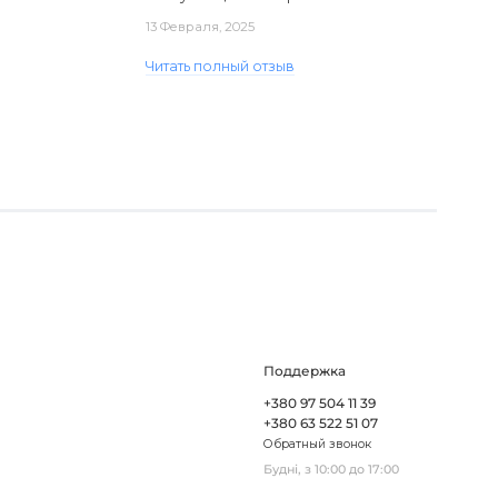
доставка. Один з плафонів, на жаль,
13 Февраля, 2025
виявився пошкодженим, але магаз..
Читать полный отзыв
Поддержка
+380 97 504 11 39
+380 63 522 51 07
Обратный звонок
Будні, з 10:00 до 17:00