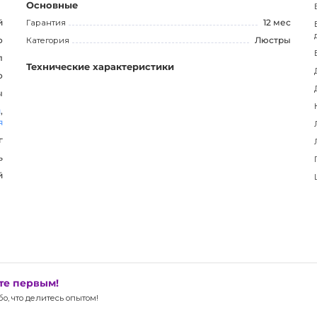
Основные
й
Гарантия
12 мес
обеспечивает цоколь E27, который позволяет без
о
Категория
Люстры
л
Технические характеристики
о
дополнением для вашего интерьера, добавляя шарм и
ы
рекрасную люстру и наслаждаться ее прекрасным
я
,
я
г
ь
й
ьте первым!
, что делитесь опытом!