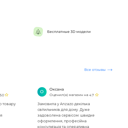
Бесплатные 3D модели
Все отзывы
Оксана
О
Оценил(а) магазин на
5.0
4.7
ю товару
Замовила у Anzazo декілька
світильників для дому. Дуже
ся
задоволена сервісом: швидке
оформлення, професійна
консультація та оперативна