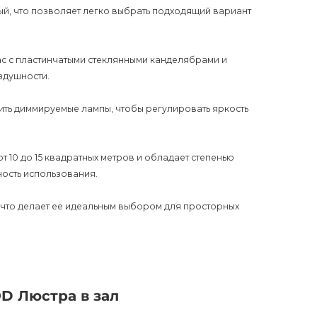
ый, что позволяет легко выбрать подходящий вариант
ас с пластинчатыми стеклянными канделябрами и
здушности.
вить диммируемые лампы, чтобы регулировать яркость
 10 до 15 квадратных метров и обладает степенью
ность использования.
, что делает ее идеальным выбором для просторных
 исполнения делают эту люстру неотъемлемой частью
D Люстра в зал
нтию на 12 месяцев, что свидетельствует о надежности