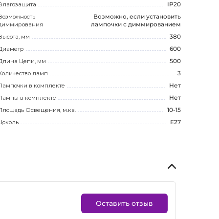
Влагозащита
IP20
Возможность
Возможно, если установить
диммирования
лампочки с диммированием
Высота, мм
380
Диаметр
600
Длина Цепи, мм
500
Количество ламп
3
Лампочки в комплекте
Нет
Лампы в комплекте
Нет
Площадь Освещения, м.кв.
10-15
Цоколь
E27
Оставить отзыв