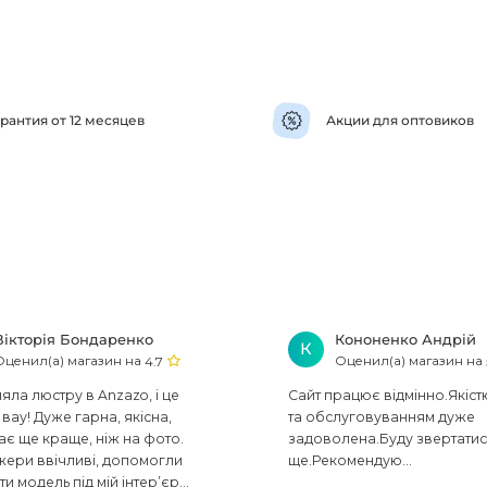
рантия от 12 месяцев
Акции для оптовиков
Вікторія Бондаренко
Кононенко Андрій
К
Оценил(а) магазин на
Оценил(а) магазин на
4.7
ла люстру в Anzazo, і це
Сайт працює відмінно.Якіст
вау! Дуже гарна, якісна,
та обслуговуванням дуже
ає ще краще, ніж на фото.
задоволена.Буду звертати
ери ввічливі, допомогли
ще.Рекомендую...
ти модель під мій інтер’єр...