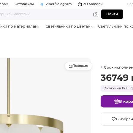
ерам
Оптовикам
Viber/Telegram
3D Модели
По
Найти
ники по материалам
Светильники по цветам
Светильники по к
Похожие
Срок исполнен
36749 
Экономия 16851 г
В кор
В избран