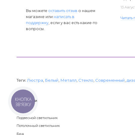
13 Авгус
Вы можете
оставить отзыв
о нашем
магазине или
написать в
Читать
поддержку
, если у вас есть какие-то
вопросы.
Теги:
Люстра
,
Белый
,
Металл
,
Стекло
,
Современный
,
диз
КНОПКА
Категории
ЗВ'ЯЗКУ
Люстра
Подвесной светильник
Потолочный светильник
Бра