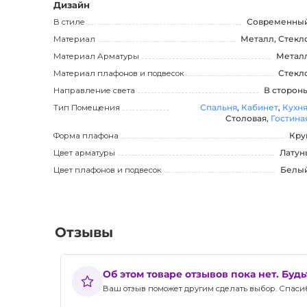
и долговечности продукта.
Дизайн
В стиле
Современны
Максимальную функциональность и легкую установку 
Материал
Металл, Стекл
проблем установить подходящие лампы.
Материал Арматуры
Метал
Материал плафонов и подвесок
Стекл
Эта модель осветительного прибора будет отличным 
Направление света
В сторон
престиж. Не упустите возможность приобрести эту п
Тип Помещения
Спальня
,
Кабинет
,
Кухн
светом и эстетикой.
Столовая,
Гостина
Форма плафона
Кру
Цвет арматуры
Латун
Цвет плафонов и подвесок
Белы
Отзывы
Об этом товаре отзывов пока нет. Буд
Ваш отзыв поможет другим сделать выбор. Спасибо