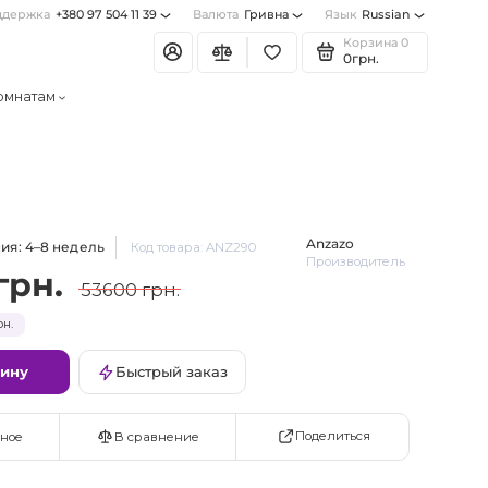
ддержка
+380 97 504 11 39
Валюта
Гривна
Язык
Russian
Корзина
0
0грн.
омнатам
Anzazo
ия: 4–8 недель
Код товара: ANZ290
Производитель
грн.
53600 грн.
рн.
зину
Быстрый заказ
Поделиться
ное
В сравнение