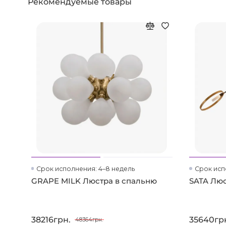
Рекомендуемые товары
Срок исполнения: 4–8 недель
Срок исп
GRAPE MILK Люстра в спальню
SATA Люс
38216грн.
35640гр
48364грн.