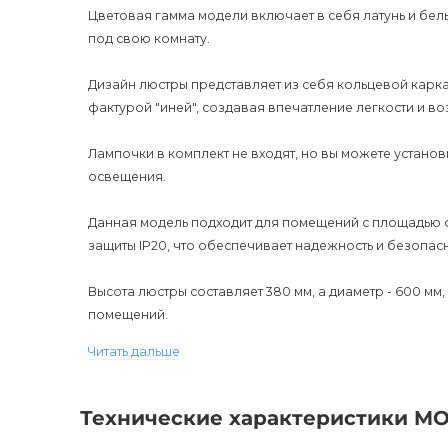
Цветовая гамма модели включает в себя латунь и бел
под свою комнату.
Дизайн люстры представляет из себя кольцевой карк
фактурой "иней", создавая впечатление легкости и во
Лампочки в комплект не входят, но вы можете устано
освещения.
Данная модель подходит для помещений с площадью от
защиты IP20, что обеспечивает надежность и безопас
Высота люстры составляет 380 мм, а диаметр - 600 мм
помещений.
Читать дальше
Современный стиль дизайна и превосходное качество
вашего интерьера.
Технические характеристики MO
Также следует отметить, что данная люстра имеет гара