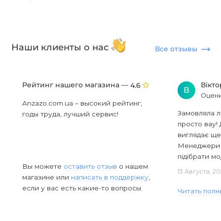
Наши клиенты о нас
Все отзывы
Рейтинг нашего магазина —
Вікт
4.6
В
Оцени
Anzazo.com.ua – высокий рейтинг,
Замовляла л
годы труда, лучший сервис!
просто вау! 
виглядає ще
Менеджери в
підібрати мод
Вы можете
оставить отзыв
о нашем
13 Августа, 2
магазине или
написать в поддержку
,
если у вас есть какие-то вопросы.
Читать полн