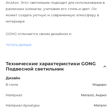
AnzAzo. Этот светильник подходит для использования в
различных комнатах, учитывая его стиль и цвет. Он
может создать уютную и современную атмосферу в
интерьере.
GONG отличается своим дизайном и
функциональностью. Он может быть прекрасным
Читать дальше
дополнением к вашему интерьеру и станет фокусным
элементом любого помещения. Его светодиодная лампа
обеспечивает яркий и энергосберегающий свет.
Технические характеристики GONG
Подвесной светильник
Вы можете купить GONG в Украине с доставкой по
всей стране. AnzAzo предлагает лучшие цены и скидки
Дизайн
на дизайнерское освещение. Улучшите свою жизнь с
В стиле
Модерн
помощью GONG и добавьте стиль и красоту в свой дом.
Материал
Металл, Акрил
Будьте уверены, что он привлечет внимание всех, кто
увидит его в вашем интерьере.
Материал Арматуры
Металл