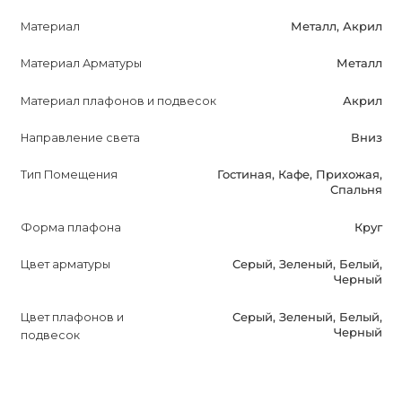
Материал
Металл, Акрил
В комплекте со светильником идут лампы, что
позволяет сразу начать использовать его.
Материал Арматуры
Металл
TRAY Потолочный светильник - отличный выбор для тех,
Материал плафонов и подвесок
Акрил
кто ищет современное и элегантное освещение. Он
Направление света
Вниз
прекрасно подчеркнет стиль вашего интерьера и
обеспечит профессиональное освещение в вашем
Тип Помещения
Гостиная, Кафе, Прихожая,
помещении. Не упустите возможность приобрести этот
Спальня
продукт, который улучшит вашу жизнь и заинтересует
Форма плафона
Круг
вас своими техническими характеристиками.
Цвет арматуры
Серый, Зеленый, Белый,
Черный
Цвет плафонов и
Серый, Зеленый, Белый,
Черный
подвесок