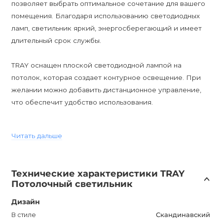
позволяет выбрать оптимальное сочетание для вашего
помещения. Благодаря использованию светодиодных
ламп, светильник яркий, энергосберегающий и имеет
длительный срок службы.
TRAY оснащен плоской светодиодной лампой на
потолок, которая создает контурное освещение. При
желании можно добавить дистанционное управление,
что обеспечит удобство использования.
Светильник имеет защиту от пыли и влаги по стандарту
Читать дальше
IP20, что позволяет его использование в сухих
помещениях.
Технические характеристики TRAY
Скандинавский стиль дизайна делает TRAY
Потолочный светильник
универсальным и подходящим для различных
интерьеров. Он также идеально подходит для гостиной,
Дизайн
спальни, кухни или детской комнаты.
В стиле
Скандинавский