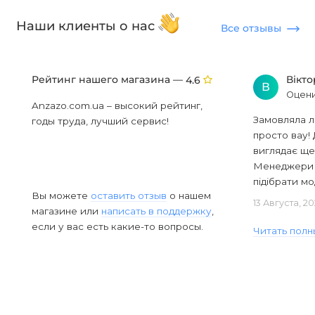
Наши клиенты о нас
Все отзывы
Рейтинг нашего магазина —
Вікт
4.6
В
Оцени
Anzazo.com.ua – высокий рейтинг,
Замовляла л
годы труда, лучший сервис!
просто вау! 
виглядає ще
Менеджери в
підібрати мод
Вы можете
оставить отзыв
о нашем
13 Августа, 2
магазине или
написать в поддержку
,
если у вас есть какие-то вопросы.
Читать полн