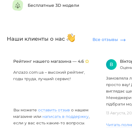
Бесплатные 3D модели
Наши клиенты о нас
Все отзывы
Рейтинг нашего магазина —
Вікт
4.6
В
Оцени
Anzazo.com.ua – высокий рейтинг,
Замовляла л
годы труда, лучший сервис!
просто вау! 
виглядає ще
Менеджери в
підібрати мод
Вы можете
оставить отзыв
о нашем
13 Августа, 2
магазине или
написать в поддержку
,
если у вас есть какие-то вопросы.
Читать полн