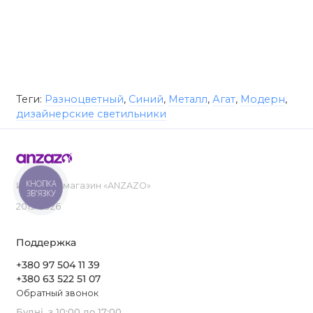
Теги:
Разноцветный
,
Синий
,
Металл
,
Агат
,
Модерн
,
дизайнерские светильники
КНОПКА
Интернет-магазин «ANZAZO»
ЗВ'ЯЗКУ
2019-2026
Поддержка
+380 97 504 11 39
+380 63 522 51 07
Обратный звонок
Будні, з 10:00 до 17:00