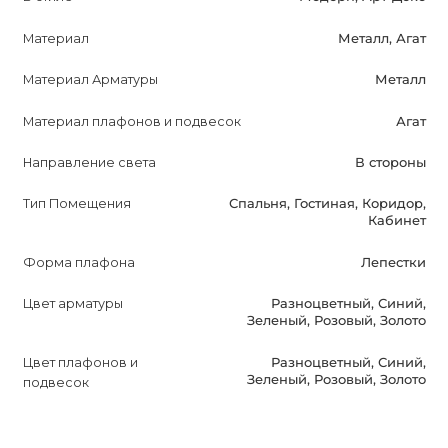
серии, чтобы создать полный и гармоничный образ
Материал
Металл, Агат
освещения в вашем интерьере.
Материал Арматуры
Металл
Не упустите возможность приобрести эту уникальную
дизайнерскую люстру AGATE 7 и создать неповторимую
Материал плафонов и подвесок
Агат
атмосферу в своем доме!
Направление света
В стороны
Тип Помещения
Спальня, Гостиная, Коридор,
Кабинет
Форма плафона
Лепестки
Цвет арматуры
Разноцветный, Синий,
Зеленый, Розовый, Золото
Цвет плафонов и
Разноцветный, Синий,
Зеленый, Розовый, Золото
подвесок