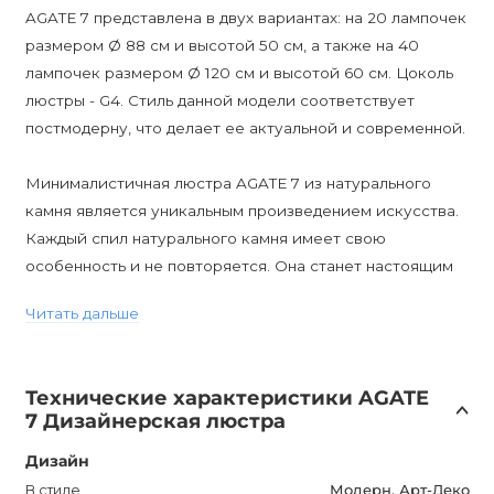
AGATE 7 представлена в двух вариантах: на 20 лампочек
размером Ø 88 см и высотой 50 см, а также на 40
лампочек размером Ø 120 см и высотой 60 см. Цоколь
люстры - G4. Стиль данной модели соответствует
постмодерну, что делает ее актуальной и современной.
Минималистичная люстра AGATE 7 из натурального
камня является уникальным произведением искусства.
Каждый спил натурального камня имеет свою
особенность и не повторяется. Она станет настоящим
украшением вашего интерьера и отражением вашей
Читать дальше
индивидуальности.
Цена указана за версию на 20 лампочек со спилами
Технические характеристики AGATE
камней разных цветов. Если у вас есть вопросы или вам
7 Дизайнерская люстра
требуется дополнительная информация, наши
менеджеры всегда готовы помочь вам. AGATE 7 также
Дизайн
может быть использована совместно с БРА этой же
В стиле
Модерн, Арт-Деко