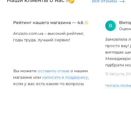
Наши клиенты о нас
Все отзывы
Рейтинг нашего магазина —
Вікт
4.6
В
Оцени
Anzazo.com.ua – высокий рейтинг,
Замовляла л
годы труда, лучший сервис!
просто вау! 
виглядає ще
Менеджери в
підібрати мод
Вы можете
оставить отзыв
о нашем
13 Августа, 2
магазине или
написать в поддержку
,
если у вас есть какие-то вопросы.
Читать полн