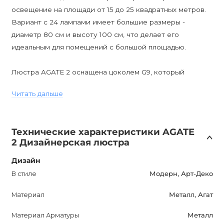
освещение на площади от 15 до 25 квадратных метров.
Вариант с 24 лампами имеет большие размеры -
диаметр 80 см и высоту 100 см, что делает его
идеальным для помещений с большой площадью.
Люстра AGATE 2 оснащена цоколем G9, который
обеспечивает надежное и удобное крепление
Читать дальше
лампочек. Она идеально подойдет для современных
интерьеров, добавляя нотку стиля и элегантности в
вашу обстановку.
Технические характеристики AGATE
2 Дизайнерская люстра
Цена указана за версию с 12 лампами. Если у вас
возникли вопросы или вам необходима дополнительная
Дизайн
информация, наши менеджеры всегда готовы помочь
В стиле
Модерн, Арт-Деко
вам. Люстру AGATE 2 можно использовать совместно с
Материал
Металл, Агат
БРА этой же серии, чтобы создать единый стиль и
гармонию в вашем интерьере.
Материал Арматуры
Металл