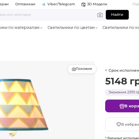
ерам
Оптовикам
Viber/Telegram
3D Модели
По
Найти
ники по материалам
Светильники по цветам
Светильники по к
Похожие
Срок исполнен
5148 г
Экономия 2570 гр
В кор
В избран
Вариант исполне