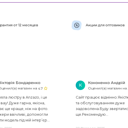
рантия от 12 месяцев
Акции для оптовиков
Вікторія Бондаренко
Кононенко Андрій
К
Оценил(а) магазин на
Оценил(а) магазин на
4.7
ла люстру в Anzazo, і це
Сайт працює відмінно.Якіст
вау! Дуже гарна, якісна,
та обслуговуванням дуже
ає ще краще, ніж на фото.
задоволена.Буду звертати
ери ввічливі, допомогли
ще.Рекомендую...
ти модель під мій інтер’єр...