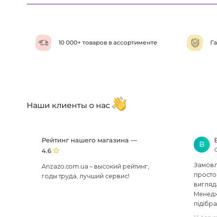
10 000+ товаров в ассортименте
Га
Наши клиенты о нас
Рейтинг нашего магазина —
В
4.6
Замовля
Anzazo.com.ua – высокий рейтинг,
просто 
годы труда, лучший сервис!
вигляд
Менедж
підібра