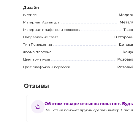
помогут преуспеть в продвижении товара и привлече
Дизайн
В стиле
Модер
Материал Арматуры
Метал
Материал плафонов и подвесок
Ткан
Направление света
В сторон
Тип Помещения
Детска
Форма плафона
Кону
Цвет арматуры
Розовы
Цвет плафонов и подвесок
Розовы
Отзывы
Об этом товаре отзывов пока нет. Буд
Ваш отзыв поможет другим сделать выбор. Спасибо