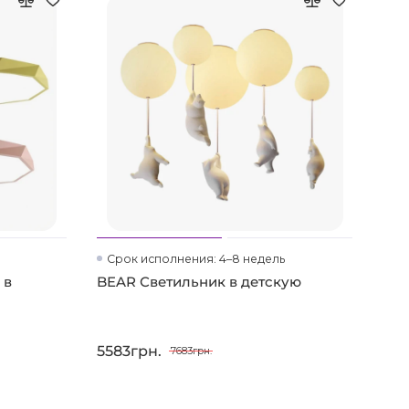
Срок исполнения: 4–8 недель
Ср
 в
BEAR Светильник в детскую
BRU
нас
5583грн.
536
7683грн.