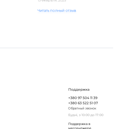
13 Февраля, 2025
виявився пошкодженим, але магаз..
Читать полный отзыв
Поддержка
+380 97 504 11 39
+380 63 522 51 07
Обратный звонок
Будні, з 10:00 до 17:00
Поддержка в
мессенджере