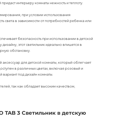
 придаст интерьеру комнаты нежность и теплоту.
ммирования, при условии использования
ть света в зависимости от потребностей ребенка или
спечивает безопасность при использовании в детской
 дизайну, этот светильник идеально впишется в
ерную обстановку.
 аксессуар для детской комнаты, который облегчает
оступен в различных цветах, включая розовый и
й вариант под дизайн комнаты.
телей, так как обладает высоким качеством,
нтии на 12 месяцев, покупатель может быть уверен в
истем и привлекательное для покупателей описание
O TAB 3 Светильник в детскую