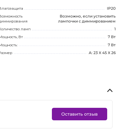
Влагозащита
IP20
Возможность
Возможно, если установить
диммирования
лампочки с диммированием
Количество ламп
1
Мощность, Вт
7 Вт
Мощность:
7 Вт
Размер
A: 23 X 45 X 26
Оставить отзыв