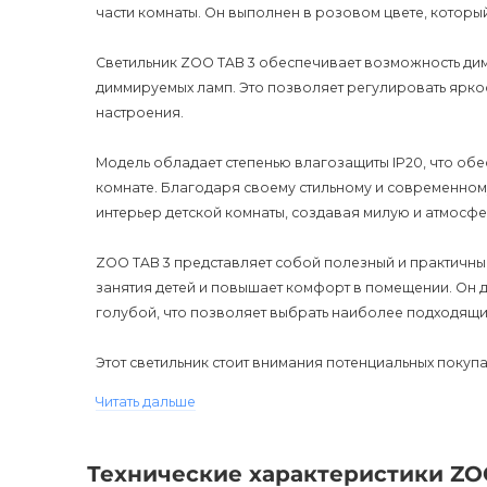
части комнаты. Он выполнен в розовом цвете, который
Светильник ZOO TAB 3 обеспечивает возможность ди
диммируемых ламп. Это позволяет регулировать яркос
настроения.
Модель обладает степенью влагозащиты IP20, что обе
комнате. Благодаря своему стильному и современному
интерьер детской комнаты, создавая милую и атмосф
ZOO TAB 3 представляет собой полезный и практичный
занятия детей и повышает комфорт в помещении. Он д
голубой, что позволяет выбрать наиболее подходящи
Этот светильник стоит внимания потенциальных покупа
долговечностью и функциональностью. Благодаря гара
Читать дальше
надежности и безопасности этого продукта.
Хорошо оптимизированное описание для поисковых с
Технические характеристики ZO