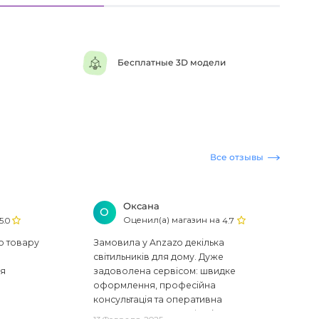
Бесплатные 3D модели
Все отзывы
Оксана
О
Оценил(а) магазин на
5.0
4.7
ю товару
Замовила у Anzazo декілька
світильників для дому. Дуже
ся
задоволена сервісом: швидке
оформлення, професійна
консультація та оперативна
доставка. Один з плафонів, на жаль,