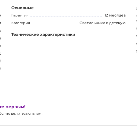
нии внимания целевой аудитории.
Основные
н
Гарантия
12 месяцев
л
Категория
Светильники в детскую
ь
Технические характеристики
ы
я
с
й
й
ьте первым!
, что делитесь опытом!