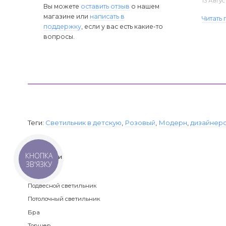
13 Авгус
Вы можете
оставить отзыв
о нашем
магазине или
написать в
Читать
поддержку
, если у вас есть какие-то
вопросы.
Теги:
Светильник в детскую
,
Розовый
,
Модерн
,
дизайнерс
КНОПКА
Категории
ЗВ'ЯЗКУ
Люстра
Подвесной светильник
Потолочный светильник
Бра
Торшер