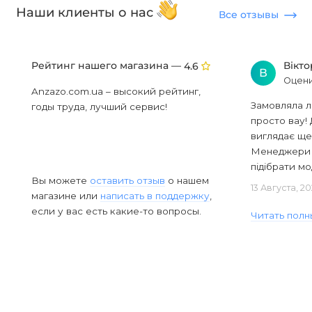
Наши клиенты о нас
Все отзывы
Рейтинг нашего магазина —
Вікт
4.6
В
Оцени
Anzazo.com.ua – высокий рейтинг,
Замовляла л
годы труда, лучший сервис!
просто вау! 
виглядає ще
Менеджери в
підібрати мод
Вы можете
оставить отзыв
о нашем
13 Августа, 2
магазине или
написать в поддержку
,
если у вас есть какие-то вопросы.
Читать полн