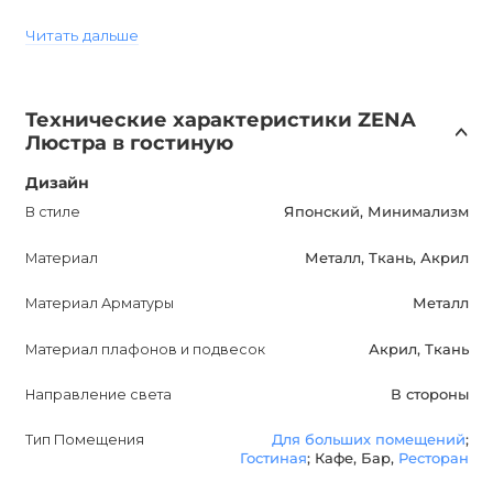
гостиной, спальне или столовой. Ее стиль,
Читать дальше
вдохновленный японской и минималистической
эстетикой, придает вашему интерьеру утонченность и
гармонию.
Технические характеристики ZENA
Люстра в гостиную
Покупка ZENA Дизайнерской люстры от компании
AnzAzo - это гарантия высокого качества и стиля. Мы
Дизайн
предлагаем доставку по всей Украине, гарантию и
В стиле
Японский, Минимализм
лучшие цены. Будьте уверены, что этот продукт улучшит
Материал
Металл, Ткань, Акрил
вашу жизнь, создавая приятную атмосферу и добавляя
элегантности вашему интерьеру. Не упустите
Материал Арматуры
Металл
возможность приобрести ZENA Дизайнерскую люстру
и привнести исключительное освещение в ваш дом.
Материал плафонов и подвесок
Акрил, Ткань
Купите сейчас у нас, в интернет-магазине AnzAzo.
Направление света
В стороны
Тип Помещения
Для больших помещений
;
Гостиная
; Кафе, Бар,
Ресторан