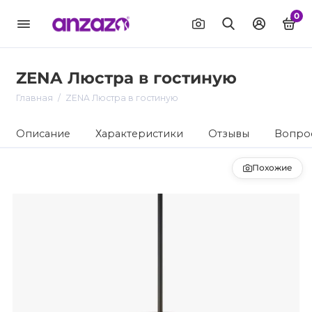
0
ZENA Люстра в гостиную
Главная
ZENA Люстра в гостиную
Описание
Характеристики
Отзывы
Вопрос
Похожие