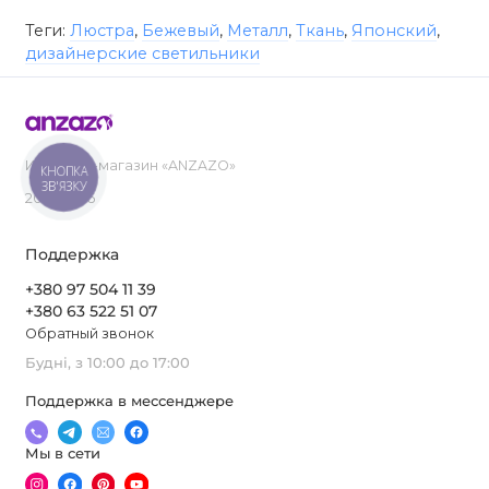
Теги:
Люстра
,
Бежевый
,
Металл
,
Ткань
,
Японский
,
дизайнерские светильники
Интернет-магазин «ANZAZO»
КНОПКА
ЗВ'ЯЗКУ
2019-2026
Поддержка
+380 97 504 11 39
+380 63 522 51 07
Обратный звонок
Будні, з 10:00 до 17:00
Поддержка в мессенджере
Мы в сети