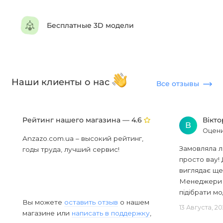
Бесплатные 3D модели
Наши клиенты о нас
Все отзывы
Рейтинг нашего магазина —
Вікт
4.6
В
Оцени
Anzazo.com.ua – высокий рейтинг,
Замовляла л
годы труда, лучший сервис!
просто вау! 
виглядає ще
Менеджери в
підібрати мод
Вы можете
оставить отзыв
о нашем
13 Августа, 2
магазине или
написать в поддержку
,