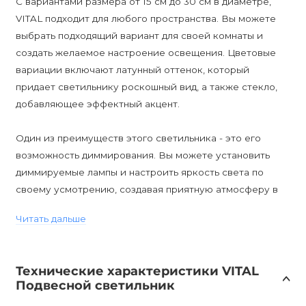
С вариантами размера от 15 см до 30 см в диаметре,
VITAL подходит для любого пространства. Вы можете
выбрать подходящий вариант для своей комнаты и
создать желаемое настроение освещения. Цветовые
вариации включают латунный оттенок, который
придает светильнику роскошный вид, а также стекло,
добавляющее эффектный акцент.
Один из преимуществ этого светильника - это его
возможность диммирования. Вы можете установить
диммируемые лампы и настроить яркость света по
своему усмотрению, создавая приятную атмосферу в
комнате.
Читать дальше
VITAL подвесной светильник также обладает высоким
уровнем защиты от влаги (IP20), что позволяет
Технические характеристики VITAL
использовать его в различных помещениях, за
Подвесной светильник
исключением влажных зон. Он идеально подходит для