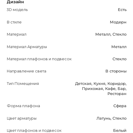
гостиной, спальни или столовой, добавляя
Дизайн
эстетическое превосходство и функциональность.
3D модель
Есть
В стиле
Модерн
Приобретение VITAL Подвесного светильника с
латунным оттенком и молочным стеклом позволит вам
Материал
Металл, Стекло
насладиться отличным качеством и долговечностью. С
гарантией на 12 месяцев вы можете быть уверены в
Материал Арматуры
Металл
безопасности и надежности светильника.
Материал плафонов и подвесок
Стекло
Обратите внимание на VITAL Подвесной светильник,
Направление света
В стороны
чтобы создать уютное и стильное освещение в вашем
доме. Его современный стиль, различные варианты
Тип Помещения
Детская, Кухня, Коридор,
Прихожая, Кафе, Бар,
цвета и множество комнат, в которых он может
Ресторан
использоваться, делают его привлекательным выбором
для потенциальных покупателей.
Форма плафона
Сфера
Цвет арматуры
Латунь, Стекло
Цвет плафонов и подвесок
Белый