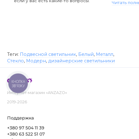
если у вас есть какие-то вопросы.
Читать полн
Теги:
Подвесной светильник
,
Белый
,
Металл
,
Стекло
,
Модерн
,
дизайнерские светильники
КНОПКА
ЗВ'ЯЗКУ
Интернет-магазин «ANZAZO»
2019-2026
Поддержка
+380 97 504 11 39
+380 63 522 51 07